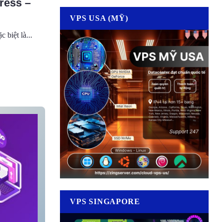
ress –
VPS USA (MỸ)
 biệt là...
VPS SINGAPORE