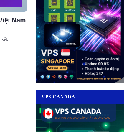
Việt Nam
kết...
VPS CANADA