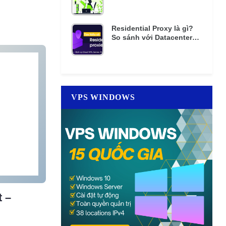
mật khẩu nhiều lần
Residential Proxy là gì?
So sánh với Datacenter
Proxy giá rẻ
VPS WINDOWS
t –