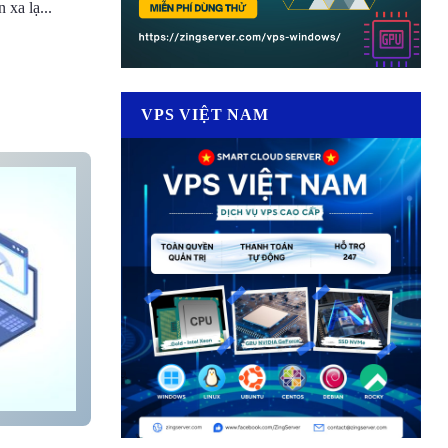
xa lạ...
VPS VIỆT NAM