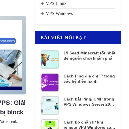
VPS Linux
VPS Windows
BÀI VIẾT NỔI BẬT
15 Seed Minecraft tốt nhất
để người chơi khám phá
Cách Ping địa chỉ IP trong
các hệ điều hành
Cách bật Ping/ICMP trong
VPS: Giải
VPS Windows Server 2016
và 2012 R2
bị block
ợc email...
Cách bỏ chặn IP khi
remote VPS Windows sai