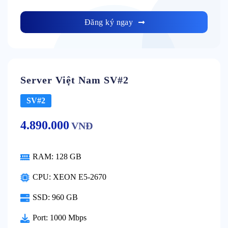
Đăng ký ngay
Server Việt Nam SV#2
SV#2
4.890.000
VNĐ
RAM:
128 GB
CPU:
XEON E5-2670
SSD:
960 GB
Port:
1000 Mbps