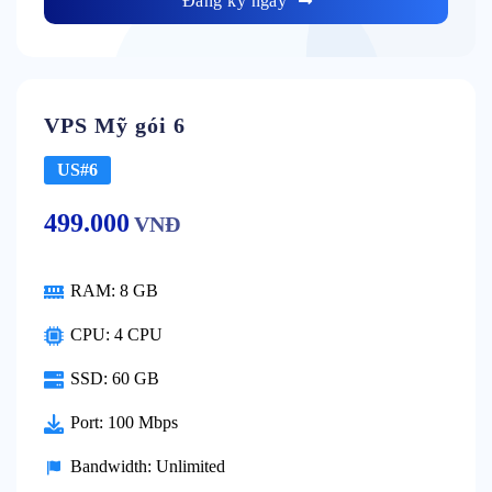
Đăng ký ngay
VPS Mỹ gói 6
US#6
499.000
VNĐ
RAM:
8 GB
CPU:
4 CPU
SSD:
60 GB
Port:
100 Mbps
Bandwidth:
Unlimited