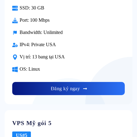
SSD:
30 GB
Port:
100 Mbps
Bandwidth:
Unlimited
IPv4:
Private USA
Vị trí:
13 bang tại USA
OS:
Linux
Đăng ký ngay
VPS Mỹ gói 5
US#5