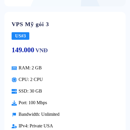
VPS Mỹ gói 3
US#3
149.000
VNĐ
RAM:
2 GB
CPU:
2 CPU
SSD:
30 GB
Port:
100 Mbps
Bandwidth:
Unlimited
IPv4:
Private USA