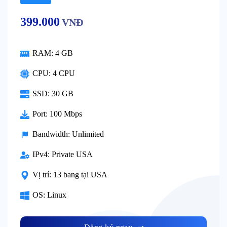
399.000
VNĐ
RAM:
4 GB
CPU:
4 CPU
SSD:
30 GB
Port:
100 Mbps
Bandwidth:
Unlimited
IPv4:
Private USA
Vị trí:
13 bang tại USA
OS:
Linux