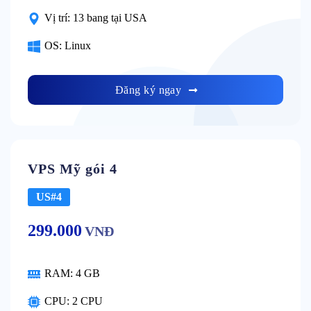
Vị trí:
13 bang tại USA
OS:
Linux
Đăng ký ngay
VPS Mỹ gói 4
US#4
299.000
VNĐ
RAM:
4 GB
CPU:
2 CPU