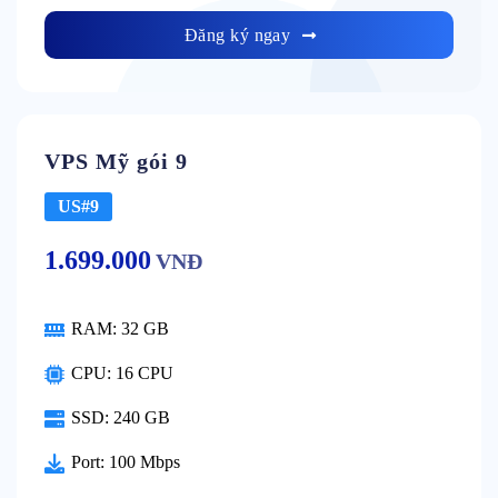
Đăng ký ngay
VPS Mỹ gói 9
US#9
1.699.000
VNĐ
RAM:
32 GB
CPU:
16 CPU
SSD:
240 GB
Port:
100 Mbps