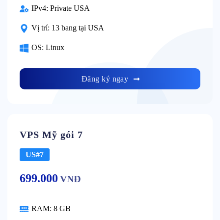
IPv4:
Private USA
Vị trí:
13 bang tại USA
OS:
Linux
Đăng ký ngay
VPS Mỹ gói 7
US#7
699.000
VNĐ
RAM:
8 GB