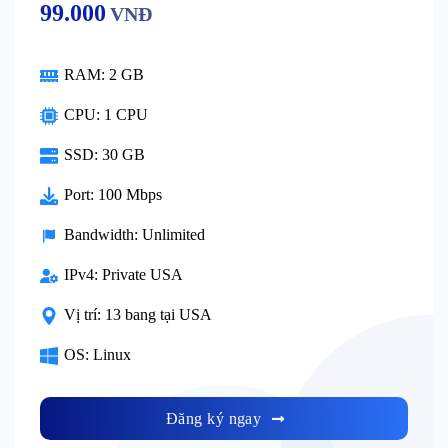
99.000
VNĐ
RAM:
2 GB
CPU:
1 CPU
SSD:
30 GB
Port:
100 Mbps
Bandwidth:
Unlimited
IPv4:
Private USA
Vị trí:
13 bang tại USA
OS:
Linux
Đăng ký ngay