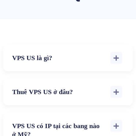
VPS US là gì?
Thuê VPS US ở đâu?
VPS US có IP tại các bang nào
ở Mỹ?