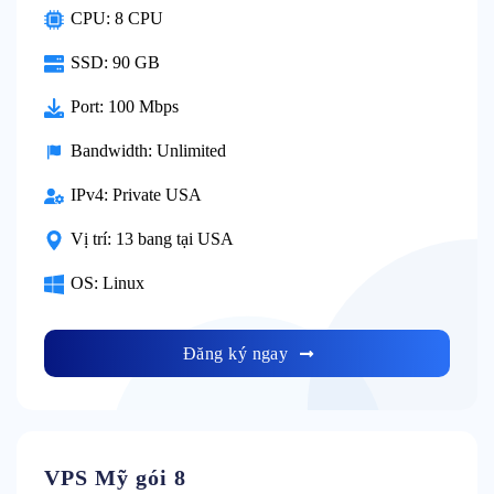
CPU:
8 CPU
SSD:
90 GB
Port:
100 Mbps
Bandwidth:
Unlimited
IPv4:
Private USA
Vị trí:
13 bang tại USA
OS:
Linux
Đăng ký ngay
VPS Mỹ gói 8