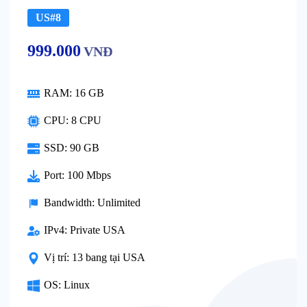
US#8
999.000
VNĐ
RAM:
16 GB
CPU:
8 CPU
SSD:
90 GB
Port:
100 Mbps
Bandwidth:
Unlimited
IPv4:
Private USA
Vị trí:
13 bang tại USA
OS:
Linux