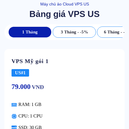
Máy chủ ảo Cloud VPS US
Bảng giá VPS US
1 Tháng
3 Tháng - -5%
6 Tháng - -
VPS Mỹ gói 1
US#1
79.000
VNĐ
RAM:
1 GB
CPU:
1 CPU
SSD:
30 GB