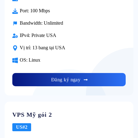
Port:
100 Mbps
Bandwidth:
Unlimited
IPv4:
Private USA
Vị trí:
13 bang tại USA
OS:
Linux
Đăng ký ngay
VPS Mỹ gói 2
US#2