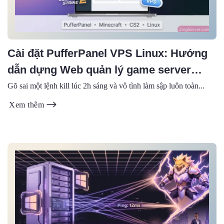
Cài đặt PufferPanel VPS Linux: Hướng
dẫn dựng Web quản lý game server
(2026)
Gõ sai một lệnh kill lúc 2h sáng và vô tình làm sập luôn toàn...
Xem thêm