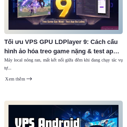
Tối ưu VPS GPU LDPlayer 9: Cách cấu
hình ảo hóa treo game nặng & test app
mượt mà
Máy local nóng ran, mất kết nối giữa đêm khi đang chạy tác vụ
tự...
Xem thêm