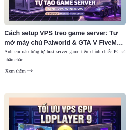
Cách setup VPS treo game server: Tự
mở máy chủ Palworld & GTA V FiveM
cực mượt (2026)
Anh em nào từng tự host server game trên chính chiếc PC cá
nhân chắc...
Xem thêm