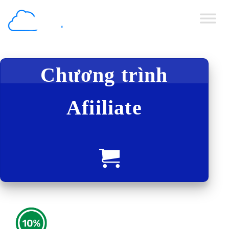
Chuyển
đến
nội
dung
Chương trình
Afiiliate