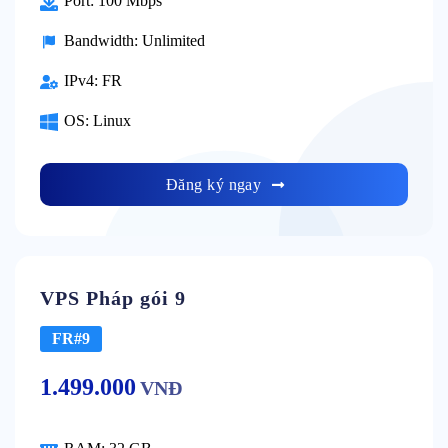
Port:
100 Mbps
Bandwidth:
Unlimited
IPv4:
FR
OS:
Linux
Đăng ký ngay
VPS Pháp gói 9
FR#9
1.499.000
VNĐ