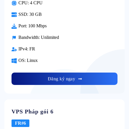
CPU:
4 CPU
SSD:
30 GB
Port:
100 Mbps
Bandwidth:
Unlimited
IPv4:
FR
OS:
Linux
Đăng ký ngay
VPS Pháp gói 6
FR#6