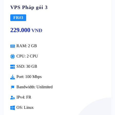
VPS Pháp gói 3
FR#3
229.000
VNĐ
RAM:
2 GB
CPU:
2 CPU
SSD:
30 GB
Port:
100 Mbps
Bandwidth:
Unlimited
IPv4:
FR
OS:
Linux