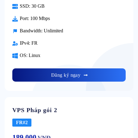
SSD:
30 GB
Port:
100 Mbps
Bandwidth:
Unlimited
IPv4:
FR
OS:
Linux
Đăng ký ngay
VPS Pháp gói 2
FR#2
189.000
VNĐ