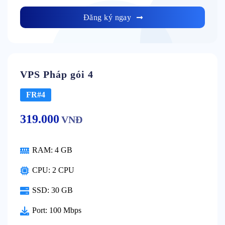
Đăng ký ngay
VPS Pháp gói 4
FR#4
319.000
VNĐ
RAM:
4 GB
CPU:
2 CPU
SSD:
30 GB
Port:
100 Mbps