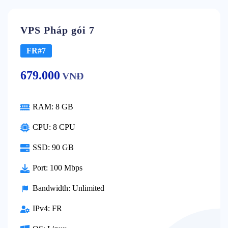
VPS Pháp gói 7
FR#7
679.000
VNĐ
RAM:
8 GB
CPU:
8 CPU
SSD:
90 GB
Port:
100 Mbps
Bandwidth:
Unlimited
IPv4:
FR