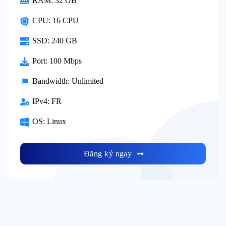
RAM:
32 GB
CPU:
16 CPU
SSD:
240 GB
Port:
100 Mbps
Bandwidth:
Unlimited
IPv4:
FR
OS:
Linux
Đăng ký ngay