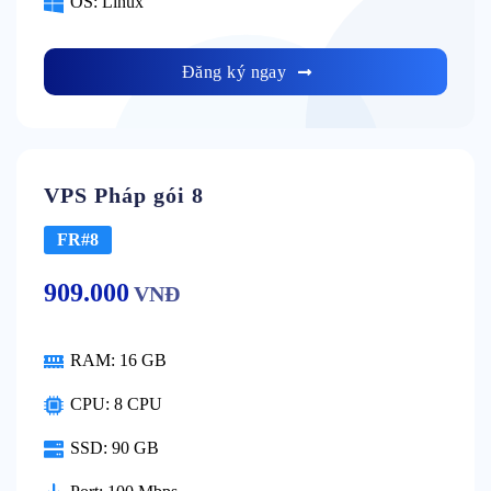
OS:
Linux
Đăng ký ngay
VPS Pháp gói 8
FR#8
909.000
VNĐ
RAM:
16 GB
CPU:
8 CPU
SSD:
90 GB