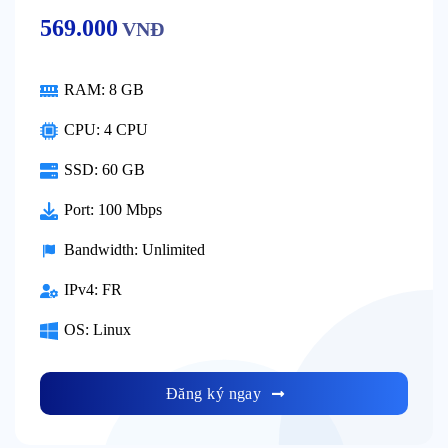
569.000
VNĐ
RAM:
8 GB
CPU:
4 CPU
SSD:
60 GB
Port:
100 Mbps
Bandwidth:
Unlimited
IPv4:
FR
OS:
Linux
Đăng ký ngay