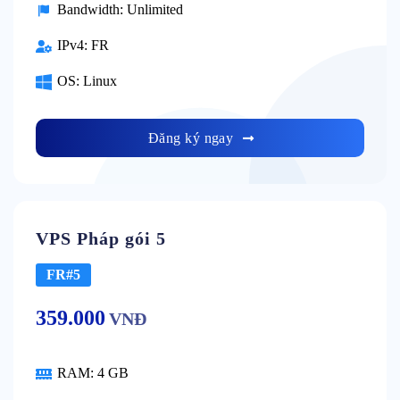
Bandwidth:
Unlimited
IPv4:
FR
OS:
Linux
Đăng ký ngay
VPS Pháp gói 5
FR#5
359.000
VNĐ
RAM:
4 GB