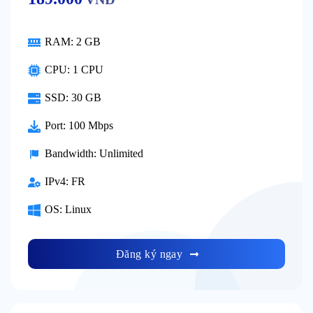
RAM:
2 GB
CPU:
1 CPU
SSD:
30 GB
Port:
100 Mbps
Bandwidth:
Unlimited
IPv4:
FR
OS:
Linux
Đăng ký ngay