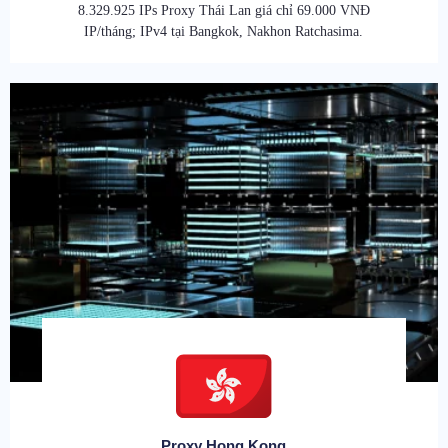
8.329.925 IPs Proxy Thái Lan giá chỉ 69.000 VNĐ
IP/tháng; IPv4 tại Bangkok, Nakhon Ratchasima.
Proxy Hong Kong