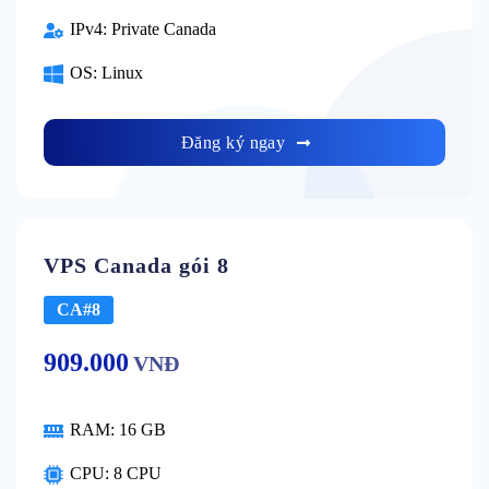
IPv4:
Private Canada
OS:
Linux
Đăng ký ngay
VPS Canada gói 8
CA#8
909.000
VNĐ
RAM:
16 GB
CPU:
8 CPU