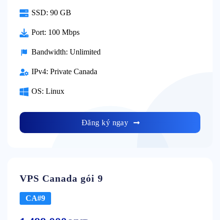
SSD:
90 GB
Port:
100 Mbps
Bandwidth:
Unlimited
IPv4:
Private Canada
OS:
Linux
Đăng ký ngay
VPS Canada gói 9
CA#9