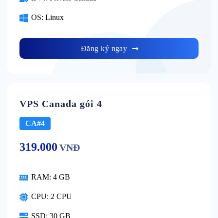
OS:
Linux
Đăng ký ngay
VPS Canada gói 4
CA#4
319.000
VNĐ
RAM:
4 GB
CPU:
2 CPU
SSD:
30 GB