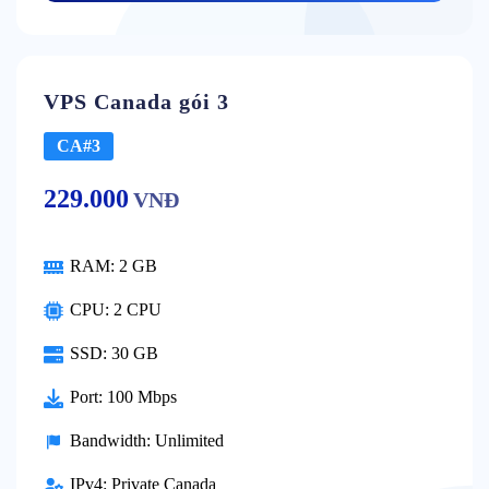
VPS Canada gói 3
CA#3
229.000
VNĐ
RAM:
2 GB
CPU:
2 CPU
SSD:
30 GB
Port:
100 Mbps
Bandwidth:
Unlimited
IPv4:
Private Canada