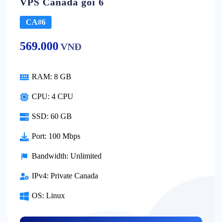
VPS Canada gói 6
CA#6
569.000
VNĐ
RAM:
8 GB
CPU:
4 CPU
SSD:
60 GB
Port:
100 Mbps
Bandwidth:
Unlimited
IPv4:
Private Canada
OS:
Linux