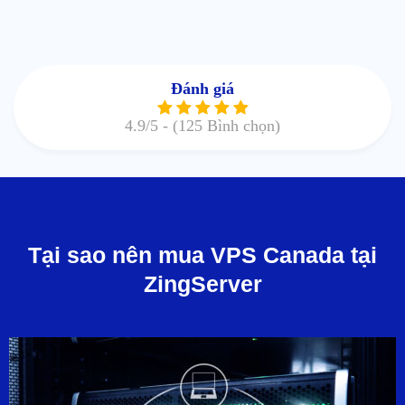
Đánh giá
4.9
/5 -
(125 Bình chọn)
Tại sao nên mua VPS Canada tại
ZingServer