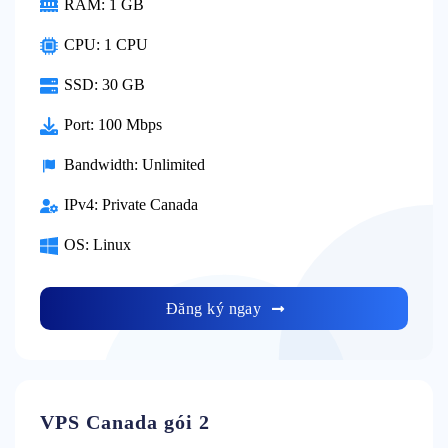
RAM:
1 GB
CPU:
1 CPU
SSD:
30 GB
Port:
100 Mbps
Bandwidth:
Unlimited
IPv4:
Private Canada
OS:
Linux
Đăng ký ngay
VPS Canada gói 2