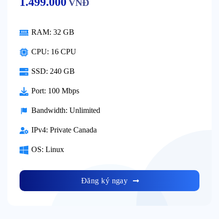
1.499.000
VNĐ
RAM:
32 GB
CPU:
16 CPU
SSD:
240 GB
Port:
100 Mbps
Bandwidth:
Unlimited
IPv4:
Private Canada
OS:
Linux
Đăng ký ngay