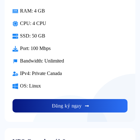
RAM:
4 GB
CPU:
4 CPU
SSD:
50 GB
Port:
100 Mbps
Bandwidth:
Unlimited
IPv4:
Private Canada
OS:
Linux
Đăng ký ngay