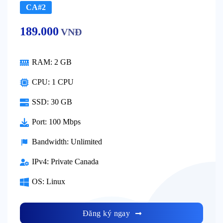
CA#2
189.000
VNĐ
RAM:
2 GB
CPU:
1 CPU
SSD:
30 GB
Port:
100 Mbps
Bandwidth:
Unlimited
IPv4:
Private Canada
OS:
Linux
Đăng ký ngay