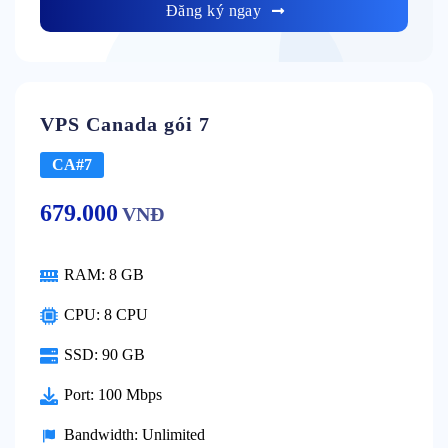
Đăng ký ngay
VPS Canada gói 7
CA#7
679.000
VNĐ
RAM:
8 GB
CPU:
8 CPU
SSD:
90 GB
Port:
100 Mbps
Bandwidth:
Unlimited