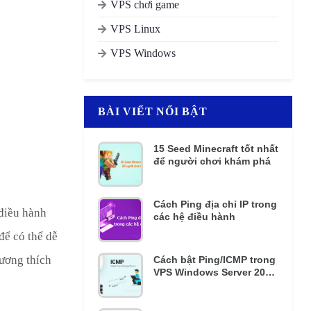
VPS chơi game
VPS Linux
VPS Windows
BÀI VIẾT NỔI BẬT
15 Seed Minecraft tốt nhất
để người chơi khám phá
Cách Ping địa chỉ IP trong
 điều hành
các hệ điều hành
để có thể dễ
tương thích
Cách bật Ping/ICMP trong
VPS Windows Server 2016
và 2012 R2