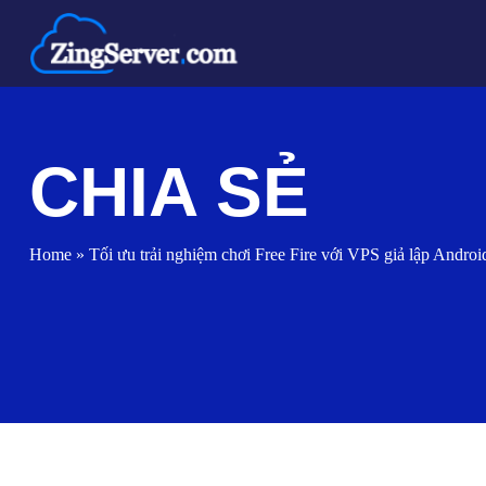
Chuyển
đến
nội
dung
CHIA SẺ
Home
»
Tối ưu trải nghiệm chơi Free Fire với VPS giả lập Andro