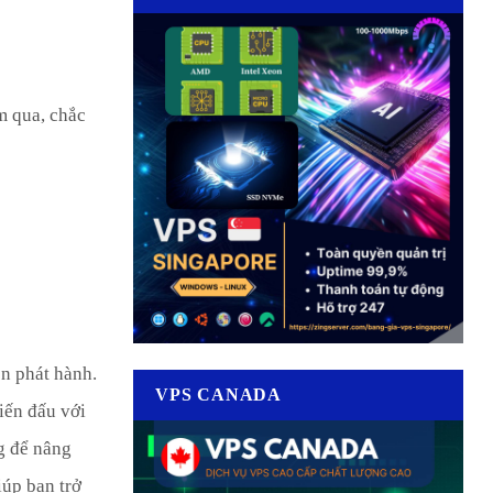
ệm qua, chắc
ền phát hành.
VPS CANADA
iến đấu với
ng để nâng
iúp bạn trở