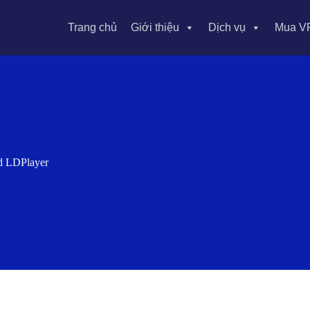
Trang chủ
Giới thiệu
Dịch vụ
Mua V
id LDPlayer