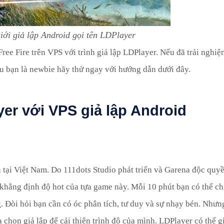
iới giả lập Android gọi tên LDPlayer
Free Fire trên VPS với trình giả lập LDPlayer. Nếu đã trải nghi
u bạn là newbie hãy thử ngay với hướng dẫn dưới đây.
yer với VPS giả lập Android
ên tại Việt Nam. Do 111dots Studio phát triển và Garena độc quy
khẳng định độ hot của tựa game này. Mỗi 10 phút bạn có thể ch
g. Đòi hỏi bạn cần có óc phân tích, tư duy và sự nhạy bén. Như
 chọn giả lập để cải thiện trình độ của mình. LDPlayer có thể g