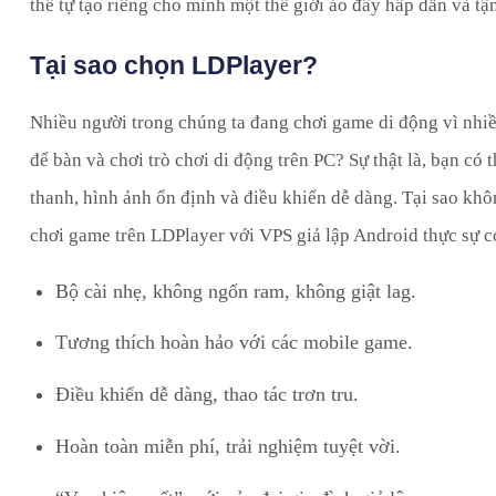
thể tự tạo riêng cho mình một thế giới ảo đầy hấp dẫn và tậ
Tại sao chọn LDPlayer?
Nhiều người trong chúng ta đang chơi game di động vì nhiều
để bàn và chơi trò chơi di động trên PC? Sự thật là, bạn có
thanh, hình ảnh ổn định và điều khiển dễ dàng. Tại sao khôn
chơi game trên LDPlayer với VPS giả lập Android thực sự c
Bộ cài nhẹ, không ngốn ram, không giật lag.
Tương thích hoàn hảo với các mobile game.
Điều khiển dễ dàng, thao tác trơn tru.
Hoàn toàn miễn phí, trải nghiệm tuyệt vời.