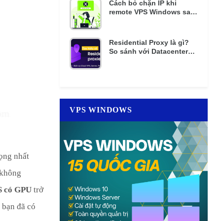
Cách bỏ chặn IP khi
remote VPS Windows sai
mật khẩu nhiều lần
Residential Proxy là gì?
So sánh với Datacenter
Proxy giá rẻ
VPS WINDOWS
rọng nhất
 không
S có GPU
trở
, bạn đã có