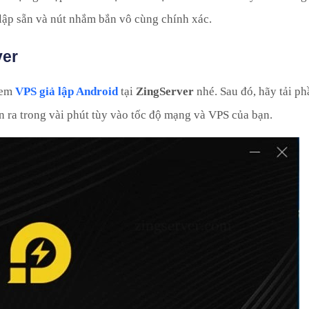
 lập sẵn và nút nhắm bắn vô cùng chính xác.
yer
 em
VPS giả lập Android
tại
ZingServer
nhé. Sau đó, hãy tải p
iễn ra trong vài phút tùy vào tốc độ mạng và VPS của bạn.