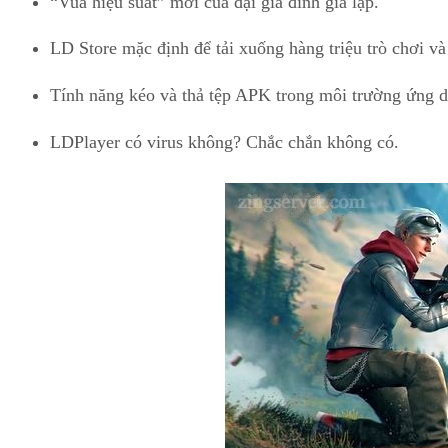
“Vua hiệu suất” mới của đại gia đình giả lập.
LD Store mặc định để tải xuống hàng triệu trò chơi 
Tính năng kéo và thả tệp APK trong môi trường ứng 
LDPlayer có virus không? Chắc chắn không có.