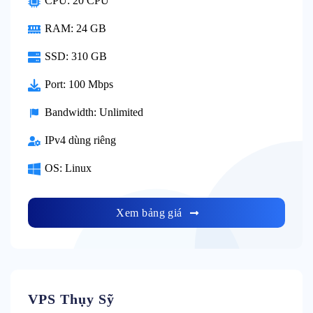
CPU: 20 CPU
RAM: 24 GB
SSD: 310 GB
Port: 100 Mbps
Bandwidth: Unlimited
IPv4 dùng riêng
OS: Linux
Xem bảng giá
VPS Thụy Sỹ