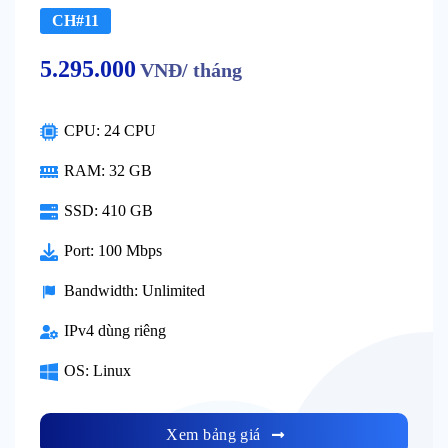
CH#11
5.295.000
VNĐ/ tháng
CPU: 24 CPU
RAM: 32 GB
SSD: 410 GB
Port: 100 Mbps
Bandwidth: Unlimited
IPv4 dùng riêng
OS: Linux
Xem bảng giá