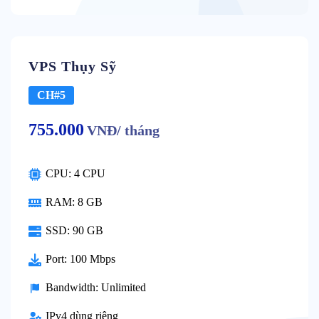
VPS Thụy Sỹ
CH#5
755.000
VNĐ/ tháng
CPU: 4 CPU
RAM: 8 GB
SSD: 90 GB
Port: 100 Mbps
Bandwidth: Unlimited
IPv4 dùng riêng