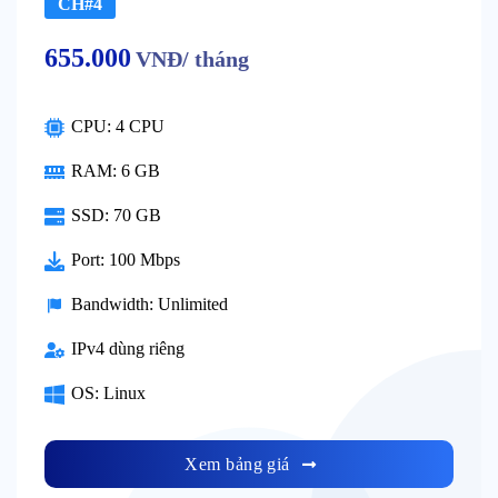
CH#4
655.000
VNĐ/ tháng
CPU: 4 CPU
RAM: 6 GB
SSD: 70 GB
Port: 100 Mbps
Bandwidth: Unlimited
IPv4 dùng riêng
OS: Linux
Xem bảng giá