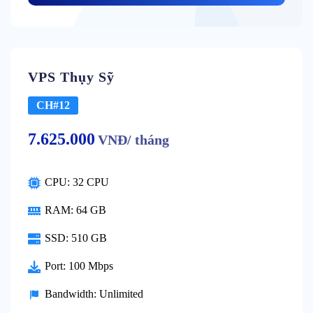
VPS Thụy Sỹ
CH#12
7.625.000
VNĐ/ tháng
CPU: 32 CPU
RAM: 64 GB
SSD: 510 GB
Port: 100 Mbps
Bandwidth: Unlimited