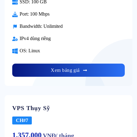
SSD: 100 GB
Port: 100 Mbps
Bandwidth: Unlimited
IPv4 dùng riêng
OS: Linux
Xem bảng giá
VPS Thụy Sỹ
CH#7
1.357.000
VNĐ/ tháng