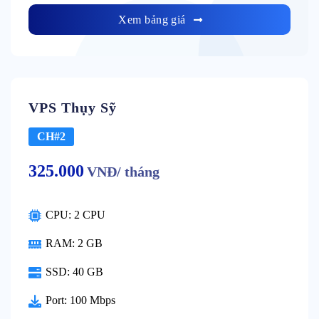
Xem bảng giá
VPS Thụy Sỹ
CH#2
325.000
VNĐ/ tháng
CPU: 2 CPU
RAM: 2 GB
SSD: 40 GB
Port: 100 Mbps