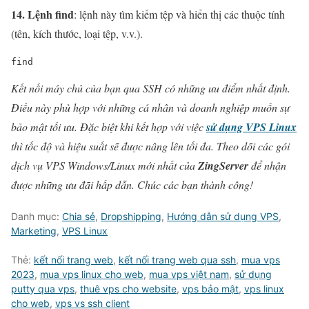
14. Lệnh find
: lệnh này tìm kiếm tệp và hiển thị các thuộc tính
(tên, kích thước, loại tệp, v.v.).
find
Kết nối máy chủ của bạn qua SSH có những ưu điểm nhất định.
Điều này phù hợp với những cá nhân và doanh nghiệp muốn sự
bảo mật tối ưu. Đặc biệt khi kết hợp với việc
sử dụng VPS Linux
thì tốc độ và hiệu suất sẽ được nâng lên tối đa. Theo dõi các gói
dịch vụ VPS Windows/Linux mới nhất của
ZingServer
để nhận
được những ưu đãi hấp dẫn. Chúc các bạn thành công!
Danh mục:
Chia sẻ
,
Dropshipping
,
Hướng dẫn sử dụng VPS
,
Marketing
,
VPS Linux
Thẻ:
kết nối trang web
,
kết nối trang web qua ssh
,
mua vps
2023
,
mua vps linux cho web
,
mua vps việt nam
,
sử dụng
putty qua vps
,
thuê vps cho website
,
vps bảo mật
,
vps linux
cho web
,
vps vs ssh client