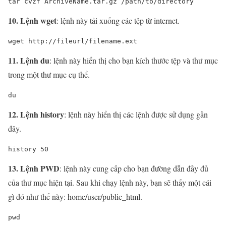
tar cvzf ArchiveName.tar.gz /path/to/directory
10. Lệnh wget
: lệnh này tải xuống các tệp từ internet.
wget http://fileurl/filename.ext
11. Lệnh du
: lệnh này hiển thị cho bạn kích thước tệp và thư mục
trong một thư mục cụ thể.
du
12. Lệnh history
: lệnh này hiển thị các lệnh được sử dụng gần
đây.
history 50
13. Lệnh PWD
: lệnh này cung cấp cho bạn đường dẫn đầy đủ
của thư mục hiện tại. Sau khi chạy lệnh này, bạn sẽ thấy một cái
gì đó như thế này: home/user/public_html.
pwd