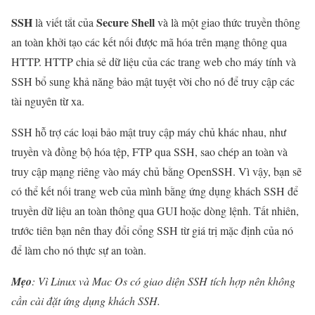
SSH
Secure Shell
là viết tắt của
và là một giao thức truyền thông
an toàn khởi tạo các kết nối được mã hóa trên mạng thông qua
HTTP. HTTP chia sẻ dữ liệu của các trang web cho máy tính và
SSH bổ sung khả năng bảo mật tuyệt vời cho nó để truy cập các
tài nguyên từ xa.
SSH hỗ trợ các loại bảo mật truy cập máy chủ khác nhau, như
truyền và đồng bộ hóa tệp, FTP qua SSH, sao chép an toàn và
truy cập mạng riêng vào máy chủ bằng OpenSSH. Vì vậy, bạn sẽ
có thể kết nối trang web của mình bằng ứng dụng khách SSH để
truyền dữ liệu an toàn thông qua GUI hoặc dòng lệnh. Tất nhiên,
trước tiên bạn nên thay đổi cổng SSH từ giá trị mặc định của nó
để làm cho nó thực sự an toàn.
Mẹo
: Vì Linux và Mac Os có giao diện SSH tích hợp nên không
cần cài đặt ứng dụng khách SSH.