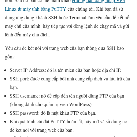
hơn. Sau đó bạn có thể tham khảo
Hướng dẫn đăng nhập VPS
Linux từ máy tính bằng PuTTY
của chúng tôi. Khi bạn đã sử
dụng ứng dụng khách SSH hoặc Terminal làm yêu cầu để kết nối
máy chủ của mình, hãy tiếp tục với dòng lệnh để chạy mã và gửi
lệnh đến máy chủ đích.
Yêu cầu để kết nối với trang web của bạn thông qua SSH bao
gồm:
Server IP Address: đó là tên miền của bạn hoặc địa chỉ IP.
SSH port: được cung cấp bởi nhà cung cấp dịch vụ lưu trữ của
bạn.
SSH username: nó đề cập đến tên người dùng FTP của bạn
(không dành cho quản trị viên WordPress).
SSH password: đó là mật khẩu FTP của bạn.
Khi quá trình cài đặt PuTTY hoàn tất, hãy mở và sử dụng nó
để kết nối với trang web của bạn.