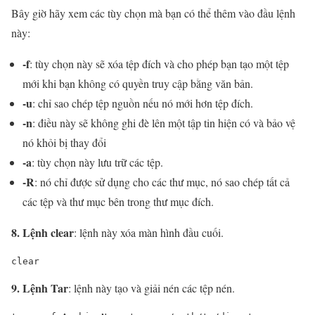
Bây giờ hãy xem các tùy chọn mà bạn có thể thêm vào đầu lệnh
này:
-f
: tùy chọn này sẽ xóa tệp đích và cho phép bạn tạo một tệp
mới khi bạn không có quyền truy cập bằng văn bản.
-u
: chỉ sao chép tệp nguồn nếu nó mới hơn tệp đích.
-n
: điều này sẽ không ghi đè lên một tập tin hiện có và bảo vệ
nó khỏi bị thay đổi
-a
: tùy chọn này lưu trữ các tệp.
-R
: nó chỉ được sử dụng cho các thư mục, nó sao chép tất cả
các tệp và thư mục bên trong thư mục đích.
8. Lệnh clear
: lệnh này xóa màn hình đầu cuối.
clear
9. Lệnh Tar
: lệnh này tạo và giải nén các tệp nén.