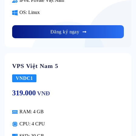
IPv4:
Private Việt Nam
OS:
Linux
Đăng ký ngay
VPS Việt Nam 5
VNDC1
319.000
VNĐ
RAM:
4 GB
CPU:
4 CPU
SSD:
30 GB