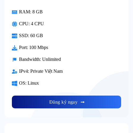
RAM:
8 GB
CPU:
4 CPU
SSD:
60 GB
Port:
100 Mbps
Bandwidth:
Unlimited
IPv4:
Private Việt Nam
OS:
Linux
Đăng ký ngay