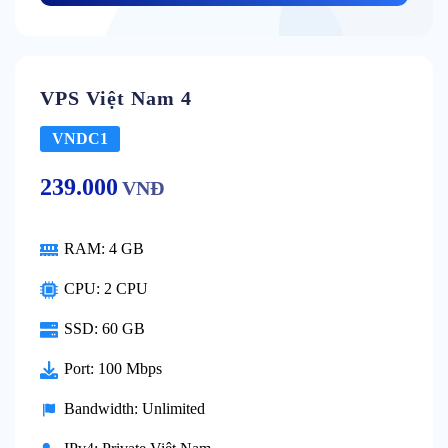
VPS Việt Nam 4
VNDC1
239.000
VNĐ
RAM:
4 GB
CPU:
2 CPU
SSD:
60 GB
Port:
100 Mbps
Bandwidth:
Unlimited