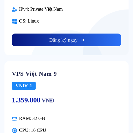
IPv4:
Private Việt Nam
OS:
Linux
Đăng ký ngay
VPS Việt Nam 9
VNDC1
1.359.000
VNĐ
RAM:
32 GB
CPU:
16 CPU