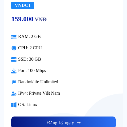
VNDC1
159.000
VNĐ
RAM:
2 GB
CPU:
2 CPU
SSD:
30 GB
Port:
100 Mbps
Bandwidth:
Unlimited
IPv4:
Private Việt Nam
OS:
Linux
Đăng ký ngay