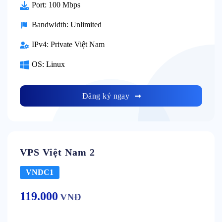
Port:
100 Mbps
Bandwidth:
Unlimited
IPv4:
Private Việt Nam
OS:
Linux
Đăng ký ngay
VPS Việt Nam 2
VNDC1
119.000
VNĐ