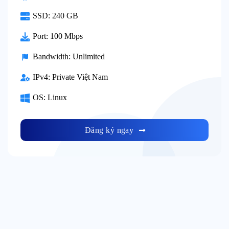
SSD:
240 GB
Port:
100 Mbps
Bandwidth:
Unlimited
IPv4:
Private Việt Nam
OS:
Linux
Đăng ký ngay