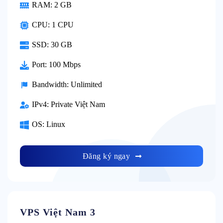
RAM:
2 GB
CPU:
1 CPU
SSD:
30 GB
Port:
100 Mbps
Bandwidth:
Unlimited
IPv4:
Private Việt Nam
OS:
Linux
Đăng ký ngay
VPS Việt Nam 3