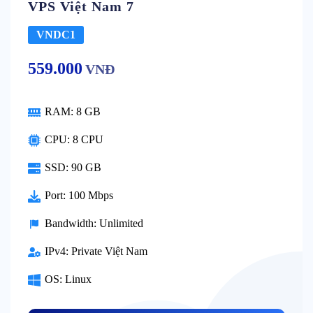
VPS Việt Nam 7
VNDC1
559.000
VNĐ
RAM:
8 GB
CPU:
8 CPU
SSD:
90 GB
Port:
100 Mbps
Bandwidth:
Unlimited
IPv4:
Private Việt Nam
OS:
Linux