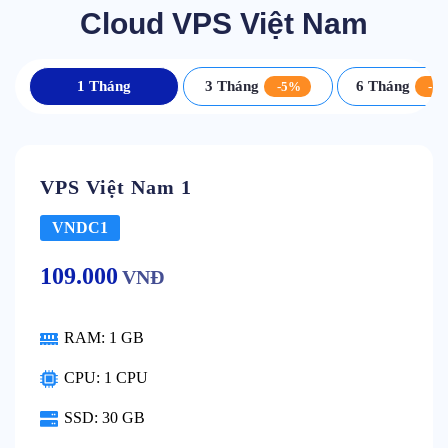
Cloud VPS Việt Nam
1 Tháng
3 Tháng
6 Tháng
-5%
-1
VPS Việt Nam 1
VNDC1
109.000
VNĐ
RAM:
1 GB
CPU:
1 CPU
SSD:
30 GB