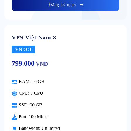
Đăng ký ngay
VPS Việt Nam 8
VNDC1
799.000
VNĐ
RAM:
16 GB
CPU:
8 CPU
SSD:
90 GB
Port:
100 Mbps
Bandwidth:
Unlimited