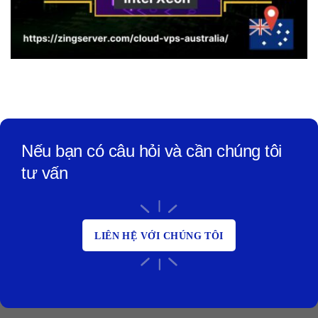
Nếu bạn có câu hỏi và cần chúng tôi
tư vấn
LIÊN HỆ VỚI CHÚNG TÔI