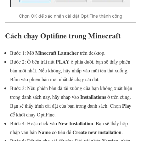
Chọn OK để xác nhận cài đặt OptiFine thành công
Cách chạy Optifine trong Minecraft
Minecraft Launcher
Bước 1: Mở
trên desktop.
PLAY
Bước 2: Ở bên trái nút
ở phía dưới, bạn sẽ thấy phiên
bản mới nhất. Nếu không, hãy nhấp vào mũi tên thả xuống.
Bấm vào phiên bản mới nhất để chạy cài đặt.
Bước 3: Nếu phiên bản đã tải xuống của bạn không xuất hiện
Installations
trong danh sách này, hãy nhấp vào
ở trên cùng.
Play
Bạn sẽ thấy trình cài đặt của bạn trong danh sách. Chọn
để khởi chạy OptiFine.
New Installation
Bước 4: Hoặc click vào
. Bạn sẽ thấy hộp
Name
Create new installation
nhập văn bản
có tiêu đề
.
Version
Bước 5: Đặt tên cho cài đặt này. Đối với phần
, nhấp