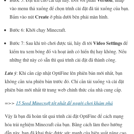
vào menu thả xuống để chọn trình cài đặt đã tải xuống của bạn.
Create
Bấm vào nút
ở phía dưới bên phải màn hình.
Bước 6: Khởi chạy Minecraft.
Video Settings
Bước 7: Sau khi trò chơi được tải, hãy đi tới
để
kiểm tra xem bóng đổ và hoạt ảnh có hiển thị hay không. Nếu
những thứ này có sẵn thì quá trình cài đặt đã thành công.
Lưu ý
: Khi cần cập nhật OptiFine lên phiên bản mới nhất, bạn
không cần xóa phiên bản trước đó. Chỉ cần tải xuống và cài đặt
phiên bản mới nhất từ ​​trang web chính thức của nhà cung cấp.
=>>
15 Seed Minecraft tốt nhất để người chơi khám phá
Vậy là bạn đã hoàn tất quá trình cài đặt OptiFine để cách mạng
hóa trải nghiệm Minecraft của bạn. Bằng cách làm theo hướng
dẫn này, bạn đã khai thác được sức mạnh của hiệu suất nâng cao