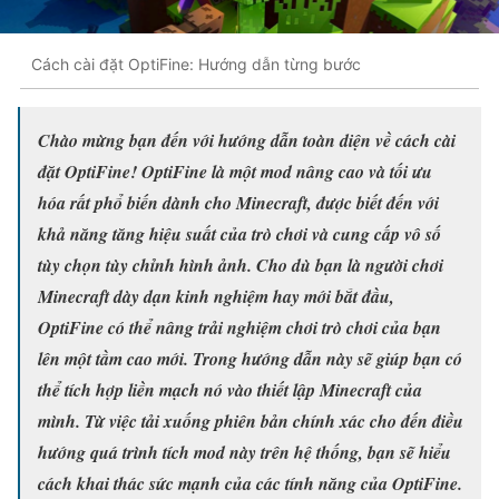
Cách cài đặt OptiFine: Hướng dẫn từng bước
Chào mừng bạn đến với hướng dẫn toàn diện về cách cài
đặt OptiFine! OptiFine là một mod nâng cao và tối ưu
hóa rất phổ biến dành cho Minecraft, được biết đến với
khả năng tăng hiệu suất của trò chơi và cung cấp vô số
tùy chọn tùy chỉnh hình ảnh. Cho dù bạn là người chơi
Minecraft dày dạn kinh nghiệm hay mới bắt đầu,
OptiFine có thể nâng trải nghiệm chơi trò chơi của bạn
lên một tầm cao mới. Trong hướng dẫn này sẽ giúp bạn có
thể tích hợp liền mạch nó vào thiết lập Minecraft của
mình. Từ việc tải xuống phiên bản chính xác cho đến điều
hướng quá trình tích mod này trên hệ thống, bạn sẽ hiểu
cách khai thác sức mạnh của các tính năng của OptiFine.