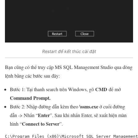
Restart để kết thúc cài đặt
Bạn cũng có thể truy cập MS SQL Management Studio qua dòng
lệnh bằng các bước sau đây:
CMD
Bước 1: Tại thanh search trên Windows, gõ
để mở
Command Prompt.
\ssms.exe
Bước 2: Nhập đường dẫn kèm theo
ở cuối đường
Enter
dẫn -> Nhấn “
”. Sau khi nhấn Enter, sẽ xuất hiện màn
Connect to Server
hình “
”.
C:\Program 
Files
(
x86
)
\Microsoft SQL Server Management