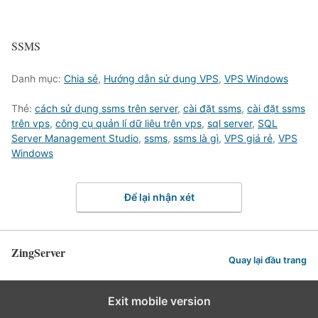
SSMS
Danh mục:
Chia sẻ
,
Hướng dẫn sử dụng VPS
,
VPS Windows
Thẻ:
cách sử dụng ssms trên server
,
cài đặt ssms
,
cài đặt ssms
trên vps
,
công cụ quản lí dữ liệu trên vps
,
sql server
,
SQL
Server Management Studio
,
ssms
,
ssms là gì
,
VPS giá rẻ
,
VPS
Windows
Để lại nhận xét
ZingServer
Quay lại đầu trang
Exit mobile version