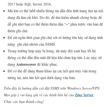
2017 hoặc SQL Server 2016.
Mã lớn có thể làM nhiễu thông tin dẫn đến tình trạng tìm lại nội
dung đã làm rất khó. Do đó, để tìm kiếm nhanh chóng hoặc để
–
dễ ghi nhớ bạn có thể thêm thêm dấu “
“ phía trước văn bản để
thêm ghi chú.
Để rút ngắn thời gian ghi chú với số lượng lớn hãy sử dụng tính
năng ghi chú nhóm của SSMS.
Trong trường hợp máy bị hỏng, tắt máy đột xuất hay lỗi hệ
thống có thể dẫn đến mất dữ liệu khi chưa kịp lưu. Lúc này, sử
Autorecover
dụng
để khắc phục.
Để có thể dễ dàng tham khảo lại các kết quả truy vấn trong
tương lai, nên lưu kết quả dưới dạng văn bản.
Trên đây là hướng dẫn cài đặt SSMS trên Windows Server/VPS.
Mọi góp ý vui lòng gửi về các kênh liên hệ của
Zing Server
.
Chúc các bạn thành công!