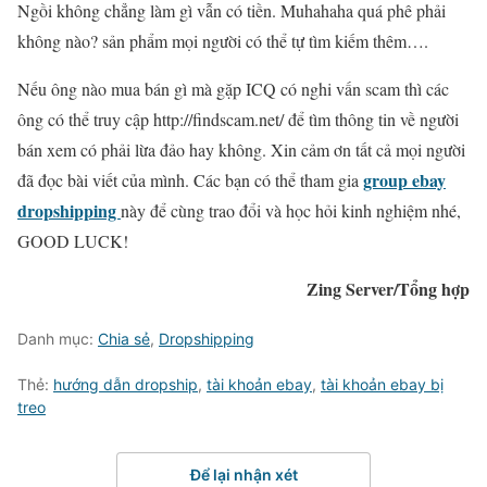
Ngồi không chẳng làm gì vẫn có tiền. Muhahaha quá phê phải
không nào? sản phẩm mọi người có thể tự tìm kiếm thêm….
Nếu ông nào mua bán gì mà gặp ICQ có nghi vấn scam thì các
ông có thể truy cập http://findscam.net/ để tìm thông tin về người
bán xem có phải lừa đảo hay không. Xin cảm ơn tất cả mọi người
group ebay
đã đọc bài viết của mình. Các bạn có thể tham gia
dropshipping
này để cùng trao đổi và học hỏi kinh nghiệm nhé,
GOOD LUCK!
Zing Server/Tổng hợp
Danh mục:
Chia sẻ
,
Dropshipping
Thẻ:
hướng dẫn dropship
,
tài khoản ebay
,
tài khoản ebay bị
treo
Để lại nhận xét