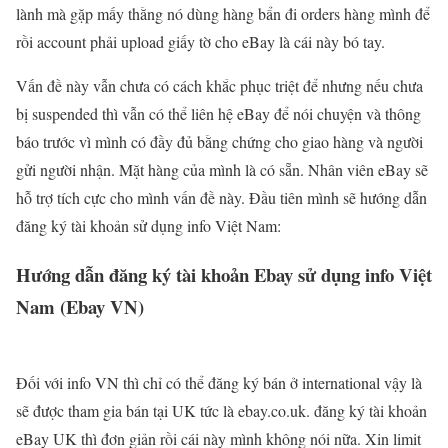
lành mà gặp mấy thằng nó dùng hàng bẩn đi orders hàng mình để
rồi account phải upload giấy tờ cho eBay là cái này bó tay.
Vấn đề này vẫn chưa có cách khắc phục triệt để nhưng nếu chưa
bị suspended thì vẫn có thể liên hệ eBay để nói chuyện và thông
báo trước vì mình có đầy đủ bằng chứng cho giao hàng và người
gửi người nhận. Mặt hàng của mình là có sẵn. Nhân viên eBay sẽ
hỗ trợ tích cực cho mình vấn đề này. Đầu tiên mình sẽ hướng dẫn
đăng ký tài khoản sử dụng info Việt Nam:
Hướng dẫn đăng ký tài khoản Ebay sử dụng info Việt
Nam (Ebay VN)
Đối với info VN thì chỉ có thể đăng ký bán ở international vậy là
sẽ được tham gia bán tại UK tức là ebay.co.uk. đăng ký tài khoản
eBay UK thì đơn giản rồi cái này mình không nói nữa. Xin limit