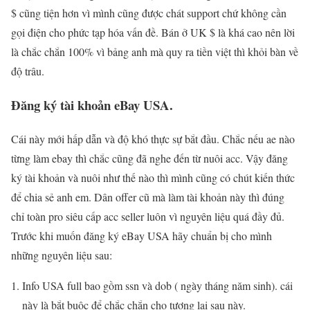
$ cũng tiện hơn vì mình cũng được chát support chứ không cần
gọi điện cho phức tạp hóa vấn đề. Bán ở UK $ là khá cao nên lời
là chắc chắn 100% vì bảng anh mà quy ra tiền việt thì khỏi bàn về
độ trâu.
Đăng ký tài khoản eBay USA.
Cái này mới hấp dẫn và độ khó thực sự bắt đầu. Chắc nếu ae nào
từng làm ebay thì chắc cũng đã nghe đến từ nuôi acc. Vậy đăng
ký tài khoản và nuôi như thế nào thì mình cũng có chút kiến thức
để chia sẻ anh em. Dân offer cũ mà làm tài khoản này thì đúng
chỉ toàn pro siêu cấp acc seller luôn vì nguyên liệu quá đầy đủ.
Trước khi muốn đăng ký eBay USA hãy chuẩn bị cho mình
những nguyên liệu sau:
Info USA full bao gồm ssn và dob ( ngày tháng năm sinh). cái
này là bắt buộc để chắc chắn cho tương lai sau này.