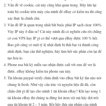
Vấn đề về cookie, cái này cũng khá quan trọng. Hãy lưu lại
toàn bộ cookie trên máy của mình để eBay có kiểm tra thì cũng
xác thực là chính chủ.
Vấn đề IP là quan trọng nhất bắt buộc phải IP sạch clear 100%.
Vây IP này ở đâu ra? Cái này mình đã có nghiên cứu rồi chẳng
có con VPS hay IP gì có thể vượt qua eBay được 100 % hết.
Bao giờ cũng có một tỷ lệ nhật định bị thất bại và thành công
nhất định, bạn cần thử nghiệm, hãy làm hết sức phần còn lại để
tạo hóa lo.
Phone usa bất kỳ miễn sao nhận được call với sms để ver là
được. eBay không kiểm tra phone sau này.
Tài khoản paypal verify chưa dính vào eBay bất kỳ lần nào nói
chung là fresh. Như vậy cấu trúc và nguyên liệu đã đủ, còn
chần chừ gì để tạo cho mình 1 tài khoản eBay? Khi tạo xong 1
tài khoản eBay thì chúng ta đừng list item vội mà hãy đợi trôi
qua tài khoản từ 2 – 3 tuần. Rồi hãy đưa sản phẩm của mình