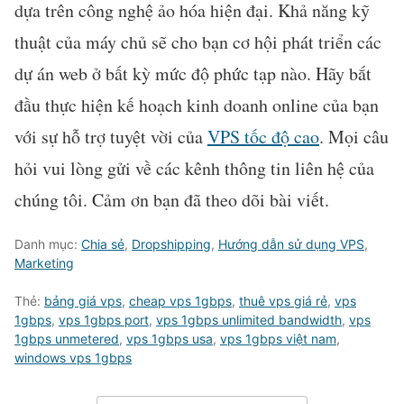
dựa trên công nghệ ảo hóa hiện đại. Khả năng kỹ
thuật của máy chủ sẽ cho bạn cơ hội phát triển các
dự án web ở bất kỳ mức độ phức tạp nào. Hãy bắt
đầu thực hiện kế hoạch kinh doanh online của bạn
với sự hỗ trợ tuyệt vời của
VPS tốc độ cao
. Mọi câu
hỏi vui lòng gửi về các kênh thông tin liên hệ của
chúng tôi. Cảm ơn bạn đã theo dõi bài viết.
Danh mục:
Chia sẻ
,
Dropshipping
,
Hướng dẫn sử dụng VPS
,
Marketing
Thẻ:
bảng giá vps
,
cheap vps 1gbps
,
thuê vps giá rẻ
,
vps
1gbps
,
vps 1gbps port
,
vps 1gbps unlimited bandwidth
,
vps
1gbps unmetered
,
vps 1gbps usa
,
vps 1gbps việt nam
,
windows vps 1gbps