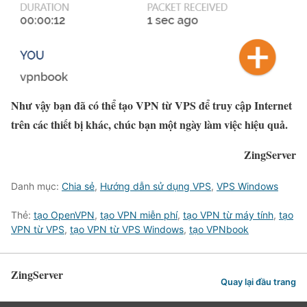
Như vậy bạn đã có thể tạo VPN từ VPS để truy cập Internet
trên các thiết bị khác, chúc bạn một ngày làm việc hiệu quả.
ZingServer
Danh mục:
Chia sẻ
,
Hướng dẫn sử dụng VPS
,
VPS Windows
Thẻ:
tạo OpenVPN
,
tạo VPN miễn phí
,
tạo VPN từ máy tính
,
tạo
VPN từ VPS
,
tạo VPN từ VPS Windows
,
tạo VPNbook
ZingServer
Quay lại đầu trang