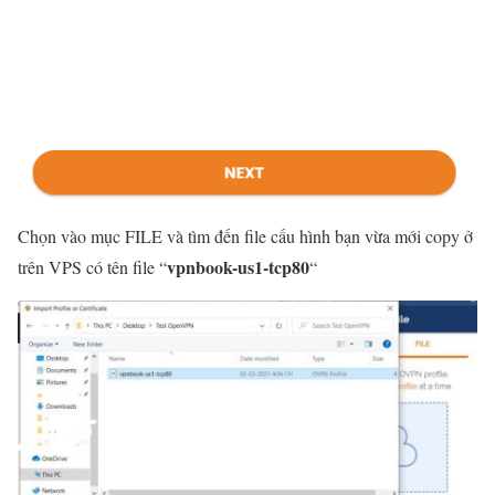
Chọn vào mục FILE và tìm đến file cấu hình bạn vừa mới copy ở
vpnbook-us1-tcp80
trên VPS có tên file “
“