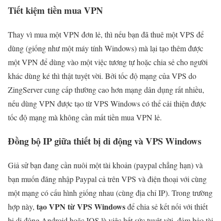
Tiết kiệm tiền mua VPN
Thay vì mua một VPN đơn lẻ, thì nếu bạn đã thuê một VPS để
dùng (giống như một máy tính Windows) mà lại tạo thêm được
một VPN để dùng vào một việc tương tự hoặc chia sẻ cho người
khác dùng ké thì thật tuyệt vời. Bởi tốc độ mạng của VPS do
ZingServer cung cấp thường cao hơn mạng dân dụng rất nhiều,
nếu dùng VPN được tạo từ VPS Windows có thể cải thiện được
tốc độ mạng mà không cần mất tiền mua VPN lẻ.
Đồng bộ IP giữa thiết bị di động và VPS Windows
Giả sử bạn đang cần nuôi một tài khoản (paypal chẳng hạn) và
bạn muốn đăng nhập Paypal cả trên VPS và điện thoại với cùng
một mạng có cấu hình giống nhau (cùng địa chỉ IP). Trong trường
tạo VPN từ VPS Windows
hợp này,
để chia sẻ kết nối với thiết
bị di động Android hoặc IOS là việc hết sức tuyệt vời, đảm bảo tài