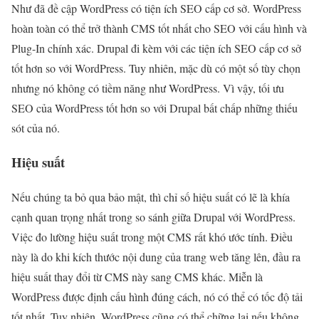
Như đã đề cập WordPress có tiện ích SEO cấp cơ sở. WordPress
hoàn toàn có thể trở thành CMS tốt nhất cho SEO với cấu hình và
Plug-In chính xác. Drupal đi kèm với các tiện ích SEO cấp cơ sở
tốt hơn so với WordPress. Tuy nhiên, mặc dù có một số tùy chọn
nhưng nó không có tiềm năng như WordPress. Vì vậy, tối ưu
SEO của WordPress tốt hơn so với Drupal bất chấp những thiếu
sót của nó.
Hiệu suất
Nếu chúng ta bỏ qua bảo mật, thì chỉ số hiệu suất có lẽ là khía
cạnh quan trọng nhất trong so sánh giữa Drupal với WordPress.
Việc đo lường hiệu suất trong một CMS rất khó ước tính. Điều
này là do khi kích thước nội dung của trang web tăng lên, đầu ra
hiệu suất thay đổi từ CMS này sang CMS khác. Miễn là
WordPress được định cấu hình đúng cách, nó có thể có tốc độ tải
tốt nhất. Tuy nhiên, WordPress cũng có thể chững lại nếu không