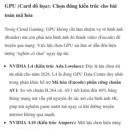
GPU (Card đồ họa): Chọn đúng kiến trúc cho bài
toán mã hóa
Trong Cloud Gaming, GPU không chỉ làm nhiệm vụ vẽ hình ảnh
(Render) mà còn phải nén hình ảnh đó thành video (Encode) để
truyền qua mạng. Việc lựa chọn GPU sai lầm sẽ dẫn đến hiện
tượng “nghẽn cổ chai” ngay lập tức.
NVIDIA L4 (Kiến trúc Ada Lovelace):
Đây là lựa chọn tối
ưu nhất cho năm 2026. L4 là dòng GPU Data Center duy nhất
Mã hóa (Encode) phần cứng chuẩn
trong phân khúc hỗ trợ
AV1
. So với chuẩn H.264 cũ, AV1 tiết kiệm đến 40% băng
thông mạng mà vẫn giữ nguyên độ sắc nét của hình ảnh 4K,
giúp trải nghiệm game mượt mà ngay cả khi đường truyền
internet không quá mạnh.
NVIDIA A10 (Kiến trúc Ampere):
Một lựa chọn hiệu năng