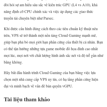
đòi hỏi sự am hiểu sâu sắc về kiến trúc GPU (L4 vs A10), khả
năng định cỡ CPU chính xác và việc áp dụng các giao thức
truyền tải chuyên biệt như Parsec.
Khi được cấu hình đúng cách theo các tiêu chuẩn kỹ thuật nêu
trên, VPS sẽ trở thành một nền tảng Cloud Gaming mạnh mẽ,
giúp bạn phá bỏ mọi giới hạn phần cứng của thiết bị cá nhân. Bạn
có thể tận hưởng những tựa game mobile đồ họa đỉnh cao nhất
mọi lúc, mọi nơi với chất lượng hình ảnh sắc nét và độ trễ gần như
bằng không.
Hãy bắt đầu hành trình Cloud Gaming của bạn bằng việc lựa
chọn một nhà cung cấp VPS uy tín, có hạ tầng phần cứng hiện
đại và minh bạch về vấn đề bản quyền vGPU.
Tài liệu tham khảo