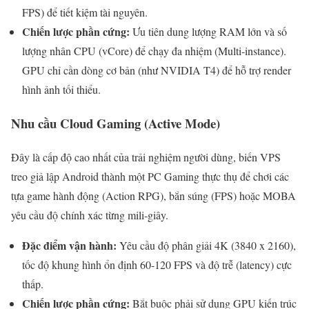
FPS) để tiết kiệm tài nguyên.
Chiến lược phần cứng:
Ưu tiên dung lượng RAM lớn và số
lượng nhân CPU (vCore) để chạy đa nhiệm (Multi-instance).
GPU chỉ cần dòng cơ bản (như NVIDIA T4) để hỗ trợ render
hình ảnh tối thiểu.
Nhu cầu Cloud Gaming (Active Mode)
Đây là cấp độ cao nhất của trải nghiệm người dùng, biến VPS
treo giả lập Android thành một PC Gaming thực thụ để chơi các
tựa game hành động (Action RPG), bắn súng (FPS) hoặc MOBA
yêu cầu độ chính xác từng mili-giây.
Đặc điểm vận hành:
Yêu cầu độ phân giải 4K (3840 x 2160),
tốc độ khung hình ổn định 60-120 FPS và độ trễ (latency) cực
thấp.
Chiến lược phần cứng:
Bắt buộc phải sử dụng GPU kiến trúc