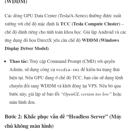
(WDDM)
Các dòng GPU Data Center (Tesla/A-Series) thường được xuất
TCC (Tesla Compute Cluster)
xưởng với chế độ mặc định là
–
chế độ dành riêng cho tính toán khoa học. Giả lập Android và các
WDDM (Windows
ứng dụng đồ họa DirectX yêu cầu chế độ
Display Driver Model)
.
Thao tác:
Truy cập Command Prompt (CMD) với quyền
Admin, sử dụng công cụ
để kiểm tra trạng thái
nvidia-smi
hiện tại. Nếu GPU đang ở chế độ TCC, bạn cần sử dụng lệnh
chuyển đổi sang WDDM và khởi động lại VPS. Nếu bỏ qua
bước này, giả lập sẽ báo lỗi
“OpenGL version too low”
hoặc
màn hình đen.
Bước 2: Khắc phục vấn đề “Headless Server” (Máy
chủ không màn hình)