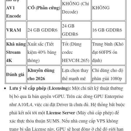
KHÔNG (Chỉ
AV1
CÓ (Phần cứng)
KHÔNG
Decode)
Encode
24 GB
VRAM
24 GB GDDR6
16 GB GDDR6
GDDR6
Khả năng
Xuất sắc (Tiết
Tốt (Dùng
Trung bình (Khó
Stream
kiệm 40% băng
codec
đạt 60FPS ổn
4K
thông)
HEVC/H.265)
định)
Khuyên dùng
Lựa chọn thay
Chỉ dùng cho độ
Đánh giá
cho 2026
thế mạnh mẽ
phân giải 1080p
Lưu ý về cấp phép (Licensing):
Một chi tiết kỹ thuật thường
bị bỏ qua là bản quyền vGPU. Trên các dòng GPU Enterprise
như A10/L4, việc cài đặt Driver là chưa đủ. Hệ thống bắt buộc
License Server
phải kết nối tới một
(Máy chủ cấp phép) để
xác thực thỏa thuận SUMS. Nếu nhà cung cấp VPS không
trang bị sẵn License này, GPU sẽ hoạt động ở chế độ giới hạn