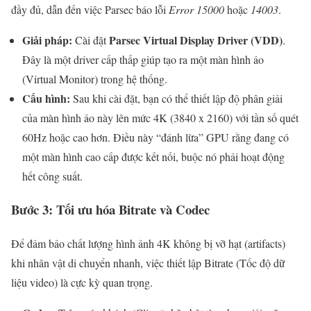
đầy đủ, dẫn đến việc Parsec báo lỗi
Error 15000
hoặc
14003
.
Giải pháp:
Parsec Virtual Display Driver (VDD)
Cài đặt
.
Đây là một driver cấp thấp giúp tạo ra một màn hình ảo
(Virtual Monitor) trong hệ thống.
Cấu hình:
Sau khi cài đặt, bạn có thể thiết lập độ phân giải
của màn hình ảo này lên mức 4K (3840 x 2160) với tần số quét
60Hz hoặc cao hơn. Điều này “đánh lừa” GPU rằng đang có
một màn hình cao cấp được kết nối, buộc nó phải hoạt động
hết công suất.
Bước 3: Tối ưu hóa Bitrate và Codec
Để đảm bảo chất lượng hình ảnh 4K không bị vỡ hạt (artifacts)
khi nhân vật di chuyển nhanh, việc thiết lập Bitrate (Tốc độ dữ
liệu video) là cực kỳ quan trọng.