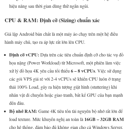
hiệu năng sau thời gian dùng thử ngắn ngủi.
CPU & RAM: Định cỡ (Sizing) chuẩn xác
Giả lập Android bản chất là một máy ảo chạy trên một hệ điều
hành máy chủ, tạo ra áp lực rất lớn lên CPU.
Định cỡ vCPU:
Dựa trên các tiêu chuẩn định cỡ cho tác vụ đồ
họa nặng (Power Workload) từ Microsoft, một phiên làm việc
6 – 8 vCPUs
xử lý đồ họa 4K yêu cầu tối thiểu
. Việc sử dụng
các gói VPS giá rẻ với 2-4 vCPUs sẽ khiến CPU luôn ở trạng
thái 100% Load, gây ra hiện tượng giật hình (stuttering) khi
nhân vật di chuyển hoặc giao tranh, bất kể GPU của bạn mạnh
đến đâu.
Bộ nhớ RAM:
Game 4K tiêu tốn tài nguyên bộ nhớ rất lớn để
16GB – 32GB RAM
load texture. Mức khuyến nghị an toàn là
cho hệ thống, đảm bảo đủ không gian cho cả Windows Server,