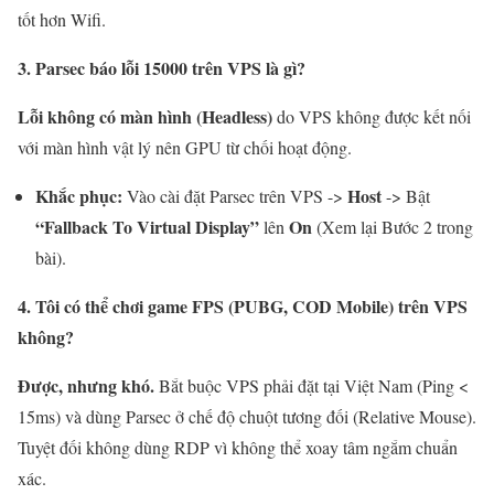
tốt hơn Wifi.
3. Parsec báo lỗi 15000 trên VPS là gì?
Lỗi không có màn hình (Headless)
do VPS không được kết nối
với màn hình vật lý nên GPU từ chối hoạt động.
Khắc phục:
Host
Vào cài đặt Parsec trên VPS ->
-> Bật
“Fallback To Virtual Display”
On
lên
(Xem lại Bước 2 trong
bài).
4. Tôi có thể chơi game FPS (PUBG, COD Mobile) trên VPS
không?
Được, nhưng khó.
Bắt buộc VPS phải đặt tại Việt Nam (Ping <
15ms) và dùng Parsec ở chế độ chuột tương đối (Relative Mouse).
Tuyệt đối không dùng RDP vì không thể xoay tâm ngắm chuẩn
xác.