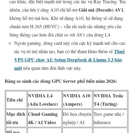
cao khác, đặc biệt mạnh mẽ trong các tác vụ Ray Tracing. Tuy
Giải mã (Decode) AV1
nhiên, cần lưu ý rằng A10 chỉ hỗ trợ
,
không hỗ trợ mã hóa. Khi sử dụng A10, hệ thống sẽ sử dụng
chuẩn nén H.265 (HEVC) – vẫn rất xuất sắc nhưng yêu cầu
băng thông cao hơn đôi chút so với AV1 của dòng L4.
Ngoài gaming, dòng card này còn cực kỳ mạnh mẽ cho các
Thuê
tác vụ trí tuệ nhân tạo, bạn có thể tham khảo thêm về
VPS GPU chạy AI: Setup DeepSeek & Llama 3.3 bảo
mật
nếu quan tâm đến lĩnh vực này.
Bảng so sánh các dòng GPU Server phổ biến năm 2026:
NVIDIA L4
NVIDIA A10
NVIDIA Tesla
Tiêu chí
(Ada Lovelace)
(Ampere)
T4 (Turing)
Mục đích
Cloud Gaming
Đồ họa chuyên
Treo game nhẹ /
tối ưu
4K / AI Video
nghiệp / AI
Inference
Hỗ trợ