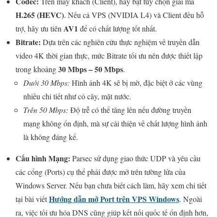
Codec:
Trên máy khách (Client), hãy bật tùy chọn giải mã
H.265 (HEVC)
. Nếu cả VPS (NVIDIA L4) và Client đều hỗ
AV1
trợ, hãy ưu tiên
để có chất lượng tốt nhất.
Bitrate:
Dựa trên các nghiên cứu thực nghiệm về truyền dẫn
video 4K thời gian thực, mức Bitrate tối ưu nên được thiết lập
30 Mbps – 50 Mbps
trong khoảng
.
Dưới 30 Mbps:
Hình ảnh 4K sẽ bị mờ, đặc biệt ở các vùng
nhiều chi tiết như cỏ cây, mặt nước.
Trên 50 Mbps:
Độ trễ có thể tăng lên nếu đường truyền
mạng không ổn định, mà sự cải thiện về chất lượng hình ảnh
là không đáng kể.
Cấu hình Mạng:
Parsec sử dụng giao thức UDP và yêu cầu
các cổng (Ports) cụ thể phải được mở trên tường lửa của
Windows Server. Nếu bạn chưa biết cách làm, hãy xem chi tiết
Hướng dẫn mở Port trên VPS Windows
tại bài viết
. Ngoài
ra, việc tối ưu hóa DNS cũng giúp kết nối quốc tế ổn định hơn,