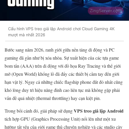
Cấu hình VPS treo giả lập Android chơi Cloud Gaming 4K
mượt mà nhất 2026
Bước sang năm 2026, ranh giới giữa nền tảng di động và PC
gaming đã gần như bị xóa nhòa. Sự xuất hiện của các tựa game
bom tấn (AAA) trên di động với đồ họa Ray Tracing và thế giới
mở (Open World) khổng lồ đã đẩy các thiết bị cầm tay đến giới
hạn vật lý. Ngay cả những chiếc flagship phone đắt đỏ nhất cũng
khó lòng duy trì hiệu năng đỉnh cao liên tục mà không gặp phải
vấn đề quá nhiệt (thermal throttling) hay cạn kiệt pin.
VPS treo giả lập Android
Trong bối cảnh đó, giải pháp sử dụng
tích hợp GPU (Graphics Processing Unit) nổi lên như một xu
hướng tất yếu của giới game thủ chuyên nghiệp và các studio cày