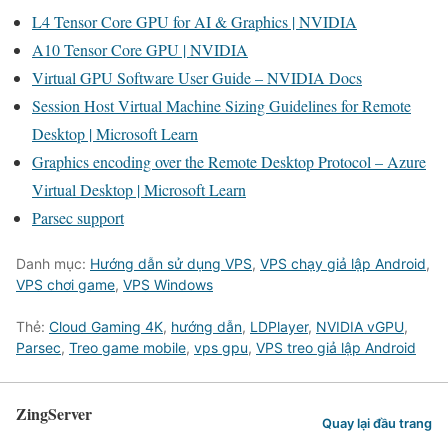
L4 Tensor Core GPU for AI & Graphics | NVIDIA
A10 Tensor Core GPU | NVIDIA
Virtual GPU Software User Guide – NVIDIA Docs
Session Host Virtual Machine Sizing Guidelines for Remote
Desktop | Microsoft Learn
Graphics encoding over the Remote Desktop Protocol – Azure
Virtual Desktop | Microsoft Learn
Parsec support
Danh mục:
Hướng dẫn sử dụng VPS
,
VPS chạy giả lập Android
,
VPS chơi game
,
VPS Windows
Thẻ:
Cloud Gaming 4K
,
hướng dẫn
,
LDPlayer
,
NVIDIA vGPU
,
Parsec
,
Treo game mobile
,
vps gpu
,
VPS treo giả lập Android
ZingServer
Quay lại đầu trang