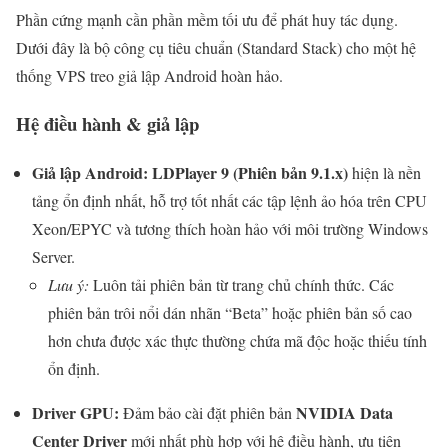
Phần cứng mạnh cần phần mềm tối ưu để phát huy tác dụng.
Dưới đây là bộ công cụ tiêu chuẩn (Standard Stack) cho một hệ
thống VPS treo giả lập Android hoàn hảo.
Hệ điều hành & giả lập
Giả lập Android: LDPlayer 9 (Phiên bản 9.1.x)
hiện là nền
tảng ổn định nhất, hỗ trợ tốt nhất các tập lệnh ảo hóa trên CPU
Xeon/EPYC và tương thích hoàn hảo với môi trường Windows
Server.
Lưu ý:
Luôn tải phiên bản từ trang chủ chính thức. Các
phiên bản trôi nổi dán nhãn “Beta” hoặc phiên bản số cao
hơn chưa được xác thực thường chứa mã độc hoặc thiếu tính
ổn định.
Driver GPU:
NVIDIA Data
Đảm bảo cài đặt phiên bản
Center Driver
mới nhất phù hợp với hệ điều hành, ưu tiên