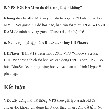
5. VPS 4GB RAM có đủ để treo giả lập không?
Không đủ cho 4K.
Mức này chỉ đủ treo game 2D nhẹ hoặc tool
12GB – 16GB
MMO. Với game 3D đồ họa cao, bạn cần tối thiểu
RAM
để tránh bị văng game (Crash) do tràn bộ nhớ.
6. Nên chọn giả lập nào: BlueStacks hay LDPlayer?
LDPlayer (Bản 9.1).
Trên môi trường VPS Windows Server,
LDPlayer tương thích tốt hơn với các dòng CPU Xeon/EPYC ảo
hóa. BlueStacks thường nặng hơn và yêu cầu cấu hình Hyper-V
phức tạp.
Kết luận
VPS treo giả lập Android
Việc xây dựng một hệ thống
đạt
chuẩn 4K không chỉ dừng lại ở việc thuê phần cứng đắt tiền. Nó