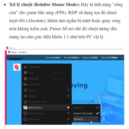
Xử lý chuột (Relative Mouse Mode):
Đây là tính năng “sống
còn” cho game bắn súng (FPS). RDP sử dụng tọa độ chuột
tuyệt đối (Absolute), khiến tâm ngắm bị trượt hoặc quay vòng
tròn không kiểm soát. Parsec hỗ trợ chế độ chuột tương đối,
mang lại cảm giác điều khiển 1:1 như trên PC vật lý.