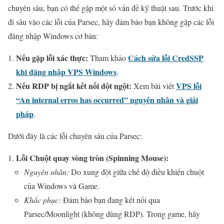
chuyên sâu, bạn có thể gặp một số vấn đề kỹ thuật sau. Trước khi
đi sâu vào các lỗi của Parsec, hãy đảm bảo bạn không gặp các lỗi
đăng nhập Windows cơ bản:
Nếu gặp lỗi xác thực:
Cách sửa lỗi CredSSP
Tham khảo
khi đăng nhập VPS Windows
.
Nếu RDP bị ngắt kết nối đột ngột:
VPS lỗi
Xem bài viết
“An internal erros has occurred” nguyên nhân và giải
pháp
.
Dưới đây là các lỗi chuyên sâu của Parsec:
Lỗi Chuột quay vòng tròn (Spinning Mouse):
Nguyên nhân:
Do xung đột giữa chế độ điều khiển chuột
của Windows và Game.
Khắc phục:
Đảm bảo bạn đang kết nối qua
Parsec/Moonlight (không dùng RDP). Trong game, hãy