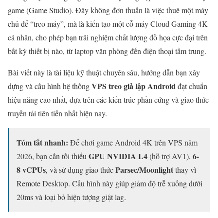
game (Game Studio). Đây không đơn thuần là việc thuê một máy
chủ để “treo máy”, mà là kiến tạo một cỗ máy Cloud Gaming 4K
cá nhân, cho phép bạn trải nghiệm chất lượng đồ họa cực đại trên
bất kỳ thiết bị nào, từ laptop văn phòng đến điện thoại tầm trung.
Bài viết này là tài liệu kỹ thuật chuyên sâu, hướng dẫn bạn xây
VPS treo giả lập Android
dựng và cấu hình hệ thống
đạt chuẩn
hiệu năng cao nhất, dựa trên các kiến trúc phần cứng và giao thức
truyền tải tiên tiến nhất hiện nay.
Tóm tắt nhanh:
Để chơi game Android 4K trên VPS năm
GPU NVIDIA L4
6-
2026, bạn cần tối thiểu
(hỗ trợ AV1),
8 vCPUs
Parsec/Moonlight
, và sử dụng giao thức
thay vì
Remote Desktop. Cấu hình này giúp giảm độ trễ xuống dưới
20ms và loại bỏ hiện tượng giật lag.