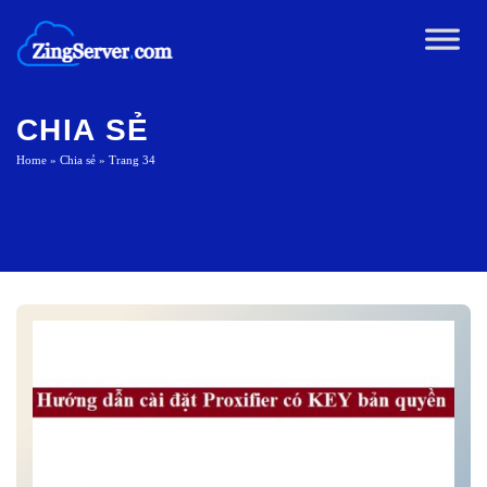
Chuyển
đến
nội
dung
CHIA SẺ
Home
»
Chia sẻ
»
Trang 34