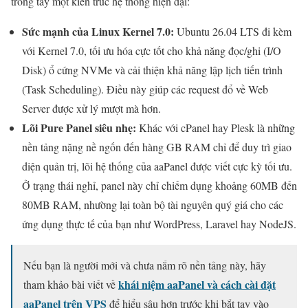
trong tay một kiến trúc hệ thống hiện đại:
Sức mạnh của Linux Kernel 7.0:
Ubuntu 26.04 LTS đi kèm
với Kernel 7.0, tối ưu hóa cực tốt cho khả năng đọc/ghi (I/O
Disk) ổ cứng NVMe và cải thiện khả năng lập lịch tiến trình
(Task Scheduling). Điều này giúp các request đổ về Web
Server được xử lý mượt mà hơn.
Lõi Pure Panel siêu nhẹ:
Khác với cPanel hay Plesk là những
nền tảng nặng nề ngốn đến hàng GB RAM chỉ để duy trì giao
diện quản trị, lõi hệ thống của aaPanel được viết cực kỳ tối ưu.
Ở trạng thái nghỉ, panel này chỉ chiếm dụng khoảng 60MB đến
80MB RAM, nhường lại toàn bộ tài nguyên quý giá cho các
ứng dụng thực tế của bạn như WordPress, Laravel hay NodeJS.
Nếu bạn là người mới và chưa nắm rõ nền tảng này, hãy
khái niệm aaPanel và cách cài đặt
tham khảo bài viết về
aaPanel trên VPS
để hiểu sâu hơn trước khi bắt tay vào