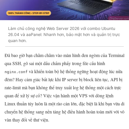
Làm chủ công nghệ Web Server 2026 với combo Ubuntu
26.04 và aaPanel: Nhanh hơn, bảo mật hơn và quản trị trực
quan hơn.
Đã bao giờ bạn chằm chằm vào màn hình đen ngòm của Terminal
qua SSH, gõ sai một dấu chấm phẩy trong file cấu hình
và khiến toàn bộ hệ thống ngừng hoạt động lúc nửa
nginx.conf
đêm? Hay cảm giác bất lực khi IP server bị block liên tục, API bị
rate-limit mà bạn không thể truy xuất log hệ thống một cách trực
quan để xử lý sự cố? Việc vận hành một VPS với dòng lệnh
Linux thuần túy luôn là một rào cản lớn, đặc biệt là khi bạn vừa di
chuyển hệ thống sang nền tảng hệ điều hành hoàn toàn mới với vô
vàn thay đổi về thư viện.