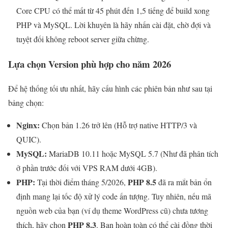
Core CPU có thể mất từ 45 phút đến 1,5 tiếng để build xong
PHP và MySQL. Lời khuyên là hãy nhấn cài đặt, chờ đợi và
tuyệt đối không reboot server giữa chừng.
Lựa chọn Version phù hợp cho năm 2026
Để hệ thống tối ưu nhất, hãy cấu hình các phiên bản như sau tại
bảng chọn:
Nginx:
Chọn bản 1.26 trở lên (Hỗ trợ native HTTP/3 và
QUIC).
MySQL:
MariaDB 10.11 hoặc MySQL 5.7 (Như đã phân tích
ở phần trước đối với VPS RAM dưới 4GB).
PHP:
PHP 8.5
Tại thời điểm tháng 5/2026,
đã ra mắt bản ổn
định mang lại tốc độ xử lý code ấn tượng. Tuy nhiên, nếu mã
nguồn web của bạn (ví dụ theme WordPress cũ) chưa tương
PHP 8.3
thích, hãy chọn
. Bạn hoàn toàn có thể cài đồng thời