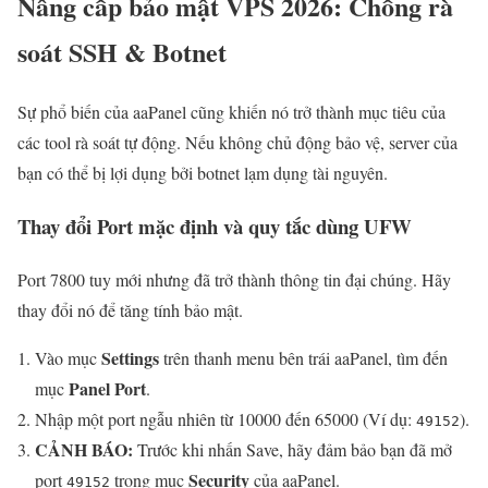
Nâng cấp bảo mật VPS 2026: Chống rà
soát SSH & Botnet
Sự phổ biến của aaPanel cũng khiến nó trở thành mục tiêu của
các tool rà soát tự động. Nếu không chủ động bảo vệ, server của
bạn có thể bị lợi dụng bởi botnet lạm dụng tài nguyên.
Thay đổi Port mặc định và quy tắc dùng UFW
Port 7800 tuy mới nhưng đã trở thành thông tin đại chúng. Hãy
thay đổi nó để tăng tính bảo mật.
Settings
Vào mục
trên thanh menu bên trái aaPanel, tìm đến
Panel Port
mục
.
Nhập một port ngẫu nhiên từ 10000 đến 65000 (Ví dụ:
).
49152
CẢNH BÁO:
Trước khi nhấn Save, hãy đảm bảo bạn đã mở
Security
port
trong mục
của aaPanel.
49152