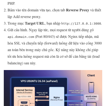
PHP.
Reverse Proxy
Bấm vào tên domain vừa tạo, chọn tab
và thiết
lập Add reverse proxy.
Target URL
Trong mục
, bạn nhập
.
http://127.0.0.1:3000
Gửi cấu hình. Ngay lập tức, mọi request từ người dùng gõ
(Port 80/443) sẽ được Nginx tiếp nhận, mã
api.domain.com
hóa SSL và chuyển tiếp (forward) luồng dữ liệu vào cổng 3000
an toàn bên trong máy chủ gốc. Kỹ năng này không chỉ giúp
tối ưu hóa luồng request mà còn là cơ sở để cân bằng tải (load
balancing) sau này.