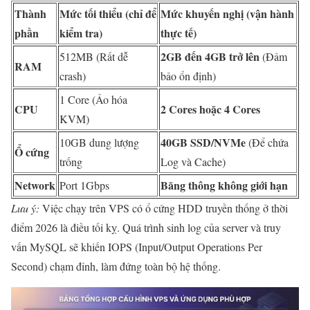
Thành
Mức tối thiểu (chỉ để
Mức khuyến nghị (vận hành
phần
kiểm tra)
thực tế)
2GB đến 4GB trở lên
512MB (Rất dễ
(Đảm
RAM
crash)
bảo ổn định)
1 Core (Ảo hóa
CPU
2 Cores hoặc 4 Cores
KVM)
40GB SSD/NVMe
10GB dung lượng
(Để chứa
Ổ cứng
trống
Log và Cache)
Network
Băng thông không giới hạn
Port 1Gbps
Lưu ý:
Việc chạy trên VPS có ổ cứng HDD truyền thống ở thời
điểm 2026 là điều tối kỵ. Quá trình sinh log của server và truy
vấn MySQL sẽ khiến IOPS (Input/Output Operations Per
Second) chạm đỉnh, làm đứng toàn bộ hệ thống.