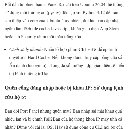
Bắt đầu từ phiên bản aaPanel 8.x cài trên Ubuntu 26.04, hệ thống
sử dụng môi trường ảo (pyenv) độc lập với Python 3.12 để tránh
can thiệp vào core của Ubuntu. Tuy nhiên, đôi lúc bản cập nhật
ngầm làm lệch file cache Javascript, khiến giao diện App Store
hoặc tab Security tải ra một màu trắng xóa.
Ctrl + F5
Cách xử lý nhanh:
Nhấn tổ hợp phím
để ép trình
duyệt xóa Hard Cache. Nếu không được, truy cập bằng cửa sổ
Ẩn danh (Incognito). Trong đa số trường hợp, giao diện sẽ hiển
thị bình thường trở lại.
Quên cổng đăng nhập hoặc bị khóa IP: Sử dụng lệnh
cứu hộ
bt
Bạn đổi Port Panel nhưng quên mất? Bạn nhập sai mật khẩu quá
nhiều lần và bị chính Fail2Ban của hệ thống khóa IP máy tính cá
nhân? Đừng vội cài lại OS. Hãy sử dụng công cụ CLI nội bộ của