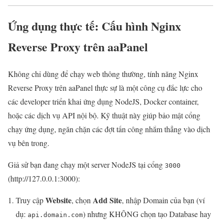
Ứng dụng thực tế: Cấu hình Nginx
Reverse Proxy trên aaPanel
Không chỉ dùng để chạy web thông thường, tính năng Nginx
Reverse Proxy trên aaPanel thực sự là một công cụ đắc lực cho
các developer triển khai ứng dụng NodeJS, Docker container,
hoặc các dịch vụ API nội bộ. Kỹ thuật này giúp bảo mật cổng
chạy ứng dụng, ngăn chặn các đợt tấn công nhắm thẳng vào dịch
vụ bên trong.
Giả sử bạn đang chạy một server NodeJS tại cổng
3000
(http://127.0.0.1:3000):
Website
Add Site
Truy cập
, chọn
, nhập Domain của bạn (ví
dụ:
) nhưng KHÔNG chọn tạo Database hay
api.domain.com