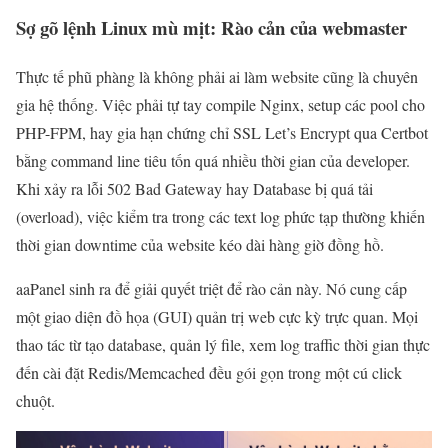
Sợ gõ lệnh Linux mù mịt: Rào cản của webmaster
Thực tế phũ phàng là không phải ai làm website cũng là chuyên
gia hệ thống. Việc phải tự tay compile Nginx, setup các pool cho
PHP-FPM, hay gia hạn chứng chỉ SSL Let’s Encrypt qua Certbot
bằng command line tiêu tốn quá nhiều thời gian của developer.
Khi xảy ra lỗi 502 Bad Gateway hay Database bị quá tải
(overload), việc kiểm tra trong các text log phức tạp thường khiến
thời gian downtime của website kéo dài hàng giờ đồng hồ.
aaPanel sinh ra để giải quyết triệt để rào cản này. Nó cung cấp
một giao diện đồ họa (GUI) quản trị web cực kỳ trực quan. Mọi
thao tác từ tạo database, quản lý file, xem log traffic thời gian thực
đến cài đặt Redis/Memcached đều gói gọn trong một cú click
chuột.