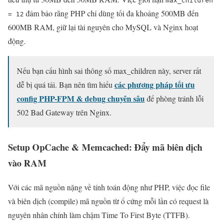
max_children
đảm bảo rằng PHP chỉ dùng tối đa khoảng 500MB đến
= 12
600MB RAM, giữ lại tài nguyên cho MySQL và Nginx hoạt
động.
Nếu bạn cấu hình sai thông số max_children này, server rất
các phương pháp tối ưu
dễ bị quá tải. Bạn nên tìm hiểu
config PHP-FPM & debug chuyên sâu
để phòng tránh lỗi
502 Bad Gateway trên Nginx.
Setup OpCache & Memcached: Đẩy mã biên dịch
vào RAM
Với các mã nguồn nặng về tính toán động như PHP, việc đọc file
và biên dịch (compile) mã nguồn từ ổ cứng mỗi lần có request là
nguyên nhân chính làm chậm Time To First Byte (TTFB).