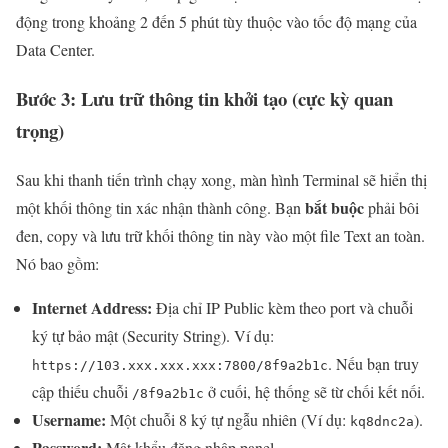
động trong khoảng 2 đến 5 phút tùy thuộc vào tốc độ mạng của
Data Center.
Bước 3: Lưu trữ thông tin khởi tạo (cực kỳ quan
trọng)
Sau khi thanh tiến trình chạy xong, màn hình Terminal sẽ hiển thị
bắt buộc
một khối thông tin xác nhận thành công. Bạn
phải bôi
đen, copy và lưu trữ khối thông tin này vào một file Text an toàn.
Nó bao gồm:
Internet Address:
Địa chỉ IP Public kèm theo port và chuỗi
ký tự bảo mật (Security String). Ví dụ:
. Nếu bạn truy
https://103.xxx.xxx.xxx:7800/8f9a2b1c
cập thiếu chuỗi
ở cuối, hệ thống sẽ từ chối kết nối.
/8f9a2b1c
Username:
Một chuỗi 8 ký tự ngẫu nhiên (Ví dụ:
).
kq8dnc2a
Password:
Mật khẩu đăng nhập panel.