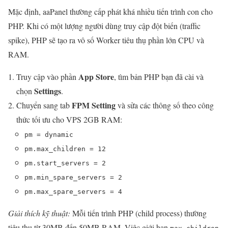
Mặc định, aaPanel thường cấp phát khá nhiều tiến trình con cho
PHP. Khi có một lượng người dùng truy cập đột biến (traffic
spike), PHP sẽ tạo ra vô số Worker tiêu thụ phần lớn CPU và
RAM.
App Store
Truy cập vào phần
, tìm bản PHP bạn đã cài và
Settings
chọn
.
FPM Setting
Chuyển sang tab
và sửa các thông số theo công
thức tối ưu cho VPS 2GB RAM:
pm = dynamic
pm.max_children = 12
pm.start_servers = 2
pm.min_spare_servers = 2
pm.max_spare_servers = 4
Giải thích kỹ thuật:
Mỗi tiến trình PHP (child process) thường
tiêu thụ từ 30MB đến 50MB RAM. Việc giới hạn