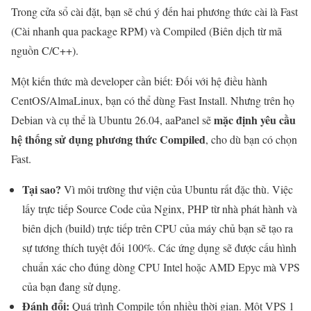
Trong cửa sổ cài đặt, bạn sẽ chú ý đến hai phương thức cài là Fast
(Cài nhanh qua package RPM) và Compiled (Biên dịch từ mã
nguồn C/C++).
Một kiến thức mà developer cần biết: Đối với hệ điều hành
CentOS/AlmaLinux, bạn có thể dùng Fast Install. Nhưng trên họ
mặc định yêu cầu
Debian và cụ thể là Ubuntu 26.04, aaPanel sẽ
hệ thống sử dụng phương thức Compiled
, cho dù bạn có chọn
Fast.
Tại sao?
Vì môi trường thư viện của Ubuntu rất đặc thù. Việc
lấy trực tiếp Source Code của Nginx, PHP từ nhà phát hành và
biên dịch (build) trực tiếp trên CPU của máy chủ bạn sẽ tạo ra
sự tương thích tuyệt đối 100%. Các ứng dụng sẽ được cấu hình
chuẩn xác cho đúng dòng CPU Intel hoặc AMD Epyc mà VPS
của bạn đang sử dụng.
Đánh đổi:
Quá trình Compile tốn nhiều thời gian. Một VPS 1