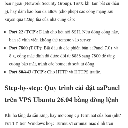
bên ngoài (Network Security Group). Trước khi làm bất cứ điều
gì, hãy đảm bảo bạn đã allow (cho phép) các cổng mạng sau
xuyên qua tường lửa của nhà cung cấp:
Port 22 (TCP):
Dành cho kết nối SSH. Nếu đóng cổng này,
bạn sẽ vĩnh viễn không thể remote vào server.
Port 7800 (TCP):
Bắt đầu từ các phiên bản aaPanel 7.0+ và
8.x, cổng mặc định đã được đổi từ 8888 sang 7800 để tăng
cường bảo mật, tránh các botnet rà soát tự động.
Port 80/443 (TCP):
Cho HTTP và HTTPS traffic.
Step-by-step: Quy trình cài đặt aaPanel
trên VPS Ubuntu 26.04 bằng dòng lệnh
Khi hạ tầng đã sẵn sàng, hãy mở công cụ Terminal của bạn (như
PuTTY trên Windows hoặc Termius/Terminal mặc định trên