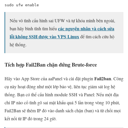
sudo ufw enable
Nếu vô tình cấu hình sai UFW và tự khóa mình bên ngoài,
các nguyên nhân và cách sửa
bạn hãy bình tĩnh tìm hiểu
lỗi không SSH được vào VPS Linux
để tìm cách cứu hộ
hệ thống.
Tích hợp Fail2Ban chặn đứng Brute-force
Fail2ban
Hãy vào App Store của aaPanel và cài đặt plugin
. Công
cụ này hoạt động như một lớp bảo vệ, liên tục giám sát log hệ
thống. Bạn có thể cấu hình module SSH và Panel: Nếu một địa
chỉ IP nào cố tình gõ sai mật khẩu quá 5 lần trong vòng 10 phút,
Fail2Ban sẽ thêm IP đó vào danh sách chặn (ban) và từ chối mọi
kết nối từ IP đó trong 24 giờ.