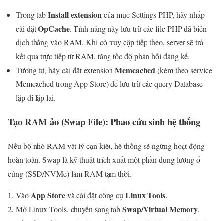
Install extension
Trong tab
của mục Settings PHP, hãy nhấp
OpCache
cài đặt
. Tính năng này lưu trữ các file PHP đã biên
dịch thẳng vào RAM. Khi có truy cập tiếp theo, server sẽ trả
kết quả trực tiếp từ RAM, tăng tốc độ phản hồi đáng kể.
Memcached
Tương tự, hãy cài đặt extension
(kèm theo service
Memcached trong App Store) để lưu trữ các query Database
lặp đi lặp lại.
Tạo RAM ảo (Swap File): Phao cứu sinh hệ thống
Nếu bộ nhớ RAM vật lý cạn kiệt, hệ thống sẽ ngừng hoạt động
hoàn toàn. Swap là kỹ thuật trích xuất một phần dung lượng ổ
cứng (SSD/NVMe) làm RAM tạm thời.
App Store
Linux Tools
Vào
và cài đặt công cụ
.
Swap/Virtual Memory
Mở Linux Tools, chuyển sang tab
.