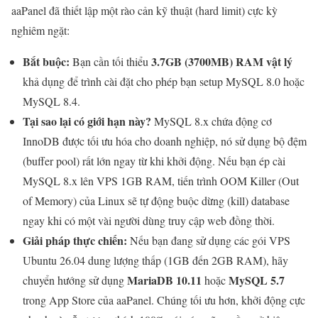
aaPanel đã thiết lập một rào cản kỹ thuật (hard limit) cực kỳ
nghiêm ngặt:
Bắt buộc:
3.7GB (3700MB) RAM vật lý
Bạn cần tối thiểu
khả dụng để trình cài đặt cho phép bạn setup MySQL 8.0 hoặc
MySQL 8.4.
Tại sao lại có giới hạn này?
MySQL 8.x chứa động cơ
InnoDB được tối ưu hóa cho doanh nghiệp, nó sử dụng bộ đệm
(buffer pool) rất lớn ngay từ khi khởi động. Nếu bạn ép cài
MySQL 8.x lên VPS 1GB RAM, tiến trình OOM Killer (Out
of Memory) của Linux sẽ tự động buộc dừng (kill) database
ngay khi có một vài người dùng truy cập web đồng thời.
Giải pháp thực chiến:
Nếu bạn đang sử dụng các gói VPS
Ubuntu 26.04 dung lượng thấp (1GB đến 2GB RAM), hãy
MariaDB 10.11
MySQL 5.7
chuyển hướng sử dụng
hoặc
trong App Store của aaPanel. Chúng tối ưu hơn, khởi động cực