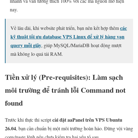
nhanh và vẫn tương thích 100% với các mã nguồn mở hiện
nay.
các
Về lâu dài, khi website phát triển, bạn nên kết hợp thêm
kỹ thuật tối ưu database VPS Linux để xử lý hàng vạn
query mỗi giây
, giúp MySQL/MariaDB hoạt động mượt
mà không lo quá tải RAM.
Tiền xử lý (Pre-requisites): Làm sạch
môi trường để tránh lỗi Command not
found
cài đặt aaPanel trên VPS Ubuntu
Trước khi thực thi script
26.04
, bạn cần chuẩn bị một môi trường hoàn hảo. Đừng vội vàng
copy/paste lệnh nếu chưa kiểm tra hai yếu tố sau.