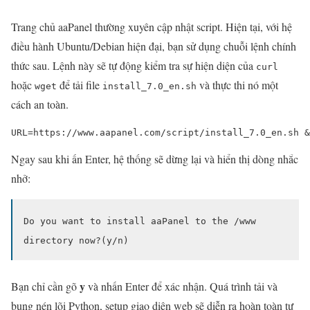
Trang chủ aaPanel thường xuyên cập nhật script. Hiện tại, với hệ
điều hành Ubuntu/Debian hiện đại, bạn sử dụng chuỗi lệnh chính
thức sau. Lệnh này sẽ tự động kiểm tra sự hiện diện của
curl
hoặc
để tải file
và thực thi nó một
wget
install_7.0_en.sh
cách an toàn.
URL=https://www.aapanel.com/script/install_7.0_en.sh 
Ngay sau khi ấn Enter, hệ thống sẽ dừng lại và hiển thị dòng nhắc
nhở:
Do you want to install aaPanel to the /www
directory now?(y/n)
y
Bạn chỉ cần gõ
và nhấn Enter để xác nhận. Quá trình tải và
bung nén lõi Python, setup giao diện web sẽ diễn ra hoàn toàn tự