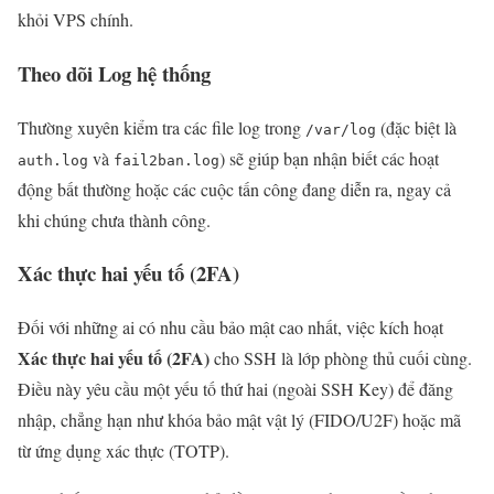
khỏi VPS chính.
Theo dõi Log hệ thống
Thường xuyên kiểm tra các file log trong
(đặc biệt là
/var/log
và
) sẽ giúp bạn nhận biết các hoạt
auth.log
fail2ban.log
động bất thường hoặc các cuộc tấn công đang diễn ra, ngay cả
khi chúng chưa thành công.
Xác thực hai yếu tố (2FA)
Đối với những ai có nhu cầu bảo mật cao nhất, việc kích hoạt
Xác thực hai yếu tố (2FA)
cho SSH là lớp phòng thủ cuối cùng.
Điều này yêu cầu một yếu tố thứ hai (ngoài SSH Key) để đăng
nhập, chẳng hạn như khóa bảo mật vật lý (FIDO/U2F) hoặc mã
từ ứng dụng xác thực (TOTP).