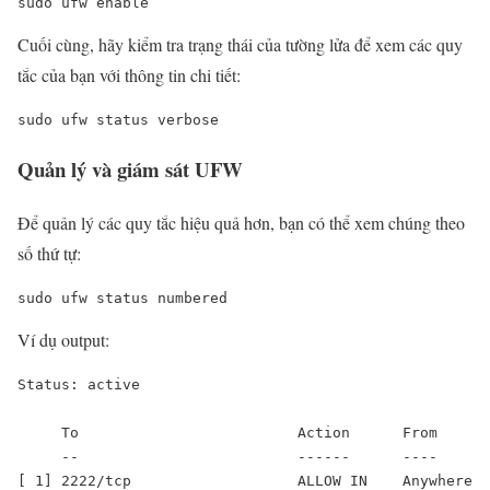
sudo ufw enable
Cuối cùng, hãy kiểm tra trạng thái của tường lửa để xem các quy
tắc của bạn với thông tin chi tiết:
sudo ufw status verbose
Quản lý và giám sát UFW
Để quản lý các quy tắc hiệu quả hơn, bạn có thể xem chúng theo
số thứ tự:
sudo ufw status numbered
Ví dụ output:
Status: active

     To                         Action      From

     --                         ------      ----

[ 1] 2222/tcp                   ALLOW IN    Anywhere
