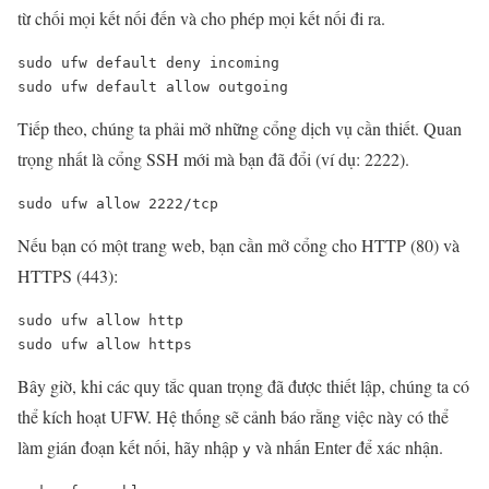
từ chối mọi kết nối đến và cho phép mọi kết nối đi ra.
sudo ufw default deny incoming

sudo ufw default allow outgoing
Tiếp theo, chúng ta phải mở những cổng dịch vụ cần thiết. Quan
trọng nhất là cổng SSH mới mà bạn đã đổi (ví dụ: 2222).
sudo ufw allow 2222/tcp
Nếu bạn có một trang web, bạn cần mở cổng cho HTTP (80) và
HTTPS (443):
sudo ufw allow http

sudo ufw allow https
Bây giờ, khi các quy tắc quan trọng đã được thiết lập, chúng ta có
thể kích hoạt UFW. Hệ thống sẽ cảnh báo rằng việc này có thể
làm gián đoạn kết nối, hãy nhập
và nhấn Enter để xác nhận.
y