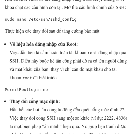
khóa chặt các cấu hình còn lại. Mở file cấu hình chính của SSH:
sudo nano /etc/ssh/sshd_config
Thực hiện các thay đổi sau để tăng cường bảo mật:
Vô hiệu hóa đăng nhập của Root:
Việc đầu tiên là cấm hoàn toàn tài khoản
đăng nhập qua
root
SSH. Điều này buộc kẻ tấn công phải dò ra cả tên người dùng
và mật khẩu của bạn, thay vì chỉ cần dò mật khẩu cho tài
khoản
đã biết trước.
root
PermitRootLogin no
Thay đổi cổng mặc định:
Hầu hết các bot tấn công tự động đều quét cổng mặc định 22.
Việc thay đổi cổng SSH sang một số khác (ví dụ: 2222, 4836)
là một biện pháp “ẩn mình” hiệu quả. Nó giúp bạn tránh được