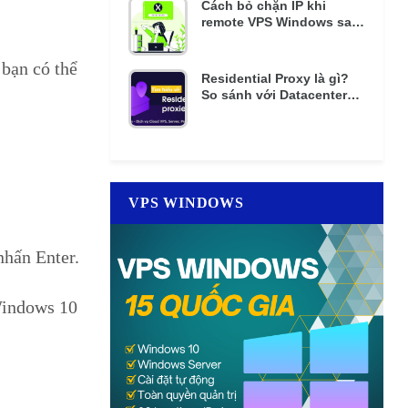
Cách bỏ chặn IP khi
remote VPS Windows sai
mật khẩu nhiều lần
bạn có thể
Residential Proxy là gì?
So sánh với Datacenter
Proxy giá rẻ
VPS WINDOWS
nhấn Enter.
Windows 10