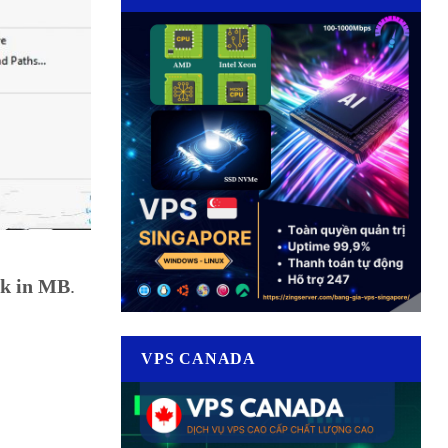
nk in MB
.
VPS CANADA