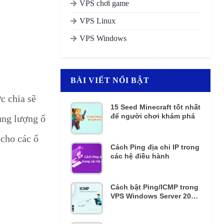
VPS chơi game
VPS Linux
VPS Windows
BÀI VIẾT NỔI BẬT
c chia sẽ
15 Seed Minecraft tốt nhất
để người chơi khám phá
ung lượng ổ
 cho các ổ
Cách Ping địa chỉ IP trong
các hệ điều hành
Cách bật Ping/ICMP trong
VPS Windows Server 2016
và 2012 R2