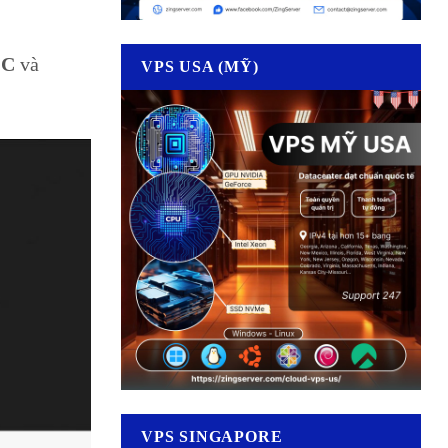
ổ
C
và
VPS USA (MỸ)
VPS SINGAPORE