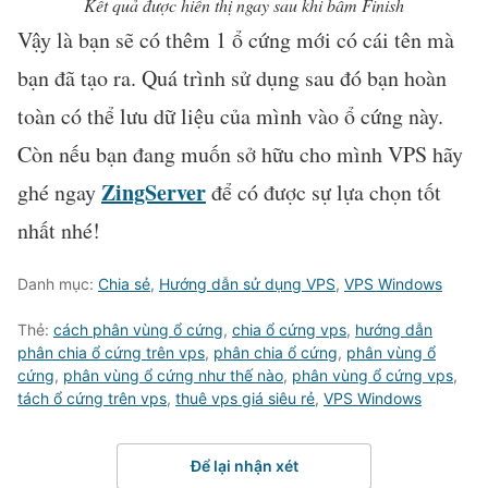
Kết quả được hiển thị ngay sau khi bấm Finish
Vậy là bạn sẽ có thêm 1 ổ cứng mới có cái tên mà
bạn đã tạo ra. Quá trình sử dụng sau đó bạn hoàn
toàn có thể lưu dữ liệu của mình vào ổ cứng này.
Còn nếu bạn đang muốn sở hữu cho mình VPS hãy
ZingServer
ghé ngay
để có được sự lựa chọn tốt
nhất nhé!
Danh mục:
Chia sẻ
,
Hướng dẫn sử dụng VPS
,
VPS Windows
Thẻ:
cách phân vùng ổ cứng
,
chia ổ cứng vps
,
hướng dẫn
phân chia ổ cứng trên vps
,
phân chia ổ cứng
,
phân vùng ổ
cứng
,
phân vùng ổ cứng như thế nào
,
phân vùng ổ cứng vps
,
tách ổ cứng trên vps
,
thuê vps giá siêu rẻ
,
VPS Windows
Để lại nhận xét