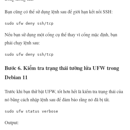
Bạn cũng có thể sử dụng lệnh sau để giới hạn kết nối SSH:
sudo
 ufw 
deny
 ssh/tcp
Nếu bạn sử dụng một cổng cụ thể thay vì cổng mặc định, bạn
phải chạy lệnh sau:
sudo
 ufw 
deny
 ssh/tcp
Bước 6. Kiểm tra trạng thái tường lửa UFW trong
Debian 11
Trước khi bạn thử bật UFW, tốt hơn hết là kiểm tra trạng thái của
nó bằng cách nhập lệnh sau để đảm bảo rằng nó đã bị tắt.
sudo ufw 
status
 verbose
Output: