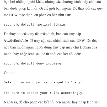
bạn bởi những người khác, nhưng các chương trình máy chủ của
bạn được phép kết nối với thế giới bên ngoài. Để thay đổi các quy
tắc UFW mặc định, cú pháp cơ bản như sau:
sudo ufw default 
[policy]
[chain]
Để thay đổi các quy tắc mặc định, bạn cần truy cập
/etc/default/ufw
để truy cập các chính sách của UFW. Do đó,
nếu bạn muốn ngăn người dùng truy cập máy chủ Debian của
mình, hãy nhập lệnh sau để từ chối các kết nối đến:
sudo ufw 
default
 deny incoming
Output:
Default incoming policy changed 
to
'deny'
(
be
 sure 
to
update
 your rules accordingly)
Ngoài ra, để cho phép các kết nối bên ngoài, hãy nhập lệnh sau: