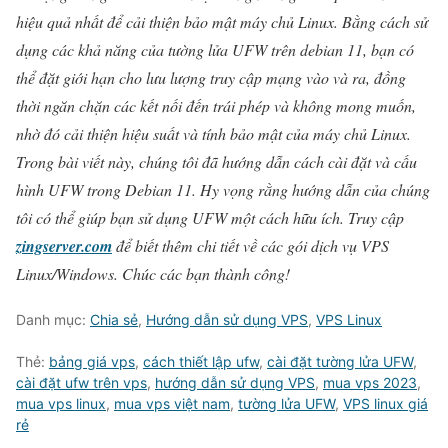
hiệu quả nhất để cải thiện bảo mật máy chủ Linux. Bằng cách sử
dụng các khả năng của tường lửa UFW trên debian 11, bạn có
thể đặt giới hạn cho lưu lượng truy cập mạng vào và ra, đồng
thời ngăn chặn các kết nối đến trái phép và không mong muốn,
nhờ đó cải thiện hiệu suất và tính bảo mật của máy chủ Linux.
Trong bài viết này, chúng tôi đã hướng dẫn cách cài đặt và cấu
hình UFW trong Debian 11. Hy vọng rằng hướng dẫn của chúng
tôi có thể giúp bạn sử dụng UFW một cách hữu ích. Truy cập
zingserver.com
để biết thêm chi tiết về các gói dịch vụ VPS
Linux/Windows. Chúc các bạn thành công!
Danh mục:
Chia sẻ
,
Hướng dẫn sử dụng VPS
,
VPS Linux
Thẻ:
bảng giá vps
,
cách thiết lập ufw
,
cài đặt tường lửa UFW
,
cài đặt ufw trên vps
,
hướng dẫn sử dụng VPS
,
mua vps 2023
,
mua vps linux
,
mua vps việt nam
,
tường lửa UFW
,
VPS linux giá
rẻ