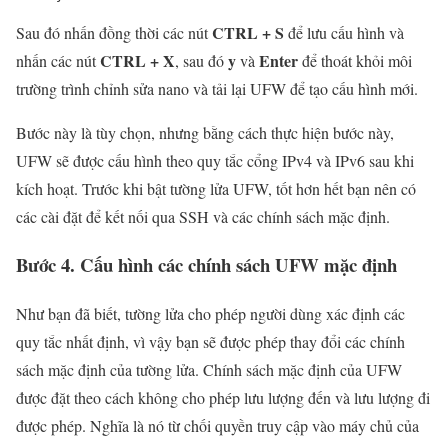
CTRL + S
Sau đó nhấn đồng thời các nút
để lưu cấu hình và
CTRL + X
y
Enter
nhấn các nút
, sau đó
và
để thoát khỏi môi
trường trình chỉnh sửa nano và tải lại UFW để tạo cấu hình mới.
Bước này là tùy chọn, nhưng bằng cách thực hiện bước này,
UFW sẽ được cấu hình theo quy tắc cổng IPv4 và IPv6 sau khi
kích hoạt. Trước khi bật tường lửa UFW, tốt hơn hết bạn nên có
các cài đặt để kết nối qua SSH và các chính sách mặc định.
Bước 4. Cấu hình các chính sách UFW mặc định
Như bạn đã biết, tường lửa cho phép người dùng xác định các
quy tắc nhất định, vì vậy bạn sẽ được phép thay đổi các chính
sách mặc định của tường lửa. Chính sách mặc định của UFW
được đặt theo cách không cho phép lưu lượng đến và lưu lượng đi
được phép. Nghĩa là nó từ chối quyền truy cập vào máy chủ của