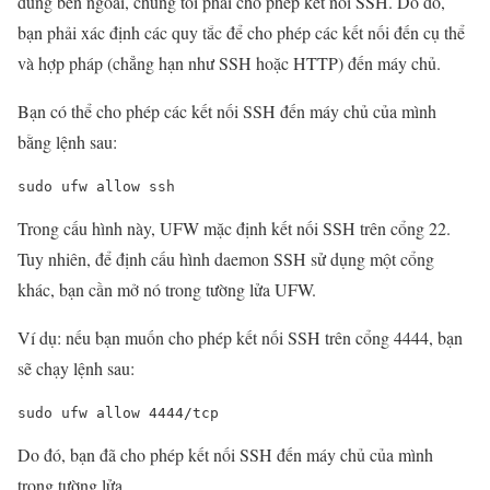
dùng bên ngoài, chúng tôi phải cho phép kết nối SSH. Do đó,
bạn phải xác định các quy tắc để cho phép các kết nối đến cụ thể
và hợp pháp (chẳng hạn như SSH hoặc HTTP) đến máy chủ.
Bạn có thể cho phép các kết nối SSH đến máy chủ của mình
bằng lệnh sau:
sudo
 ufw 
allow
 ssh
Trong cấu hình này, UFW mặc định kết nối SSH trên cổng 22.
Tuy nhiên, để định cấu hình daemon SSH sử dụng một cổng
khác, bạn cần mở nó trong tường lửa UFW.
Ví dụ: nếu bạn muốn cho phép kết nối SSH trên cổng 4444, bạn
sẽ chạy lệnh sau:
sudo
 ufw 
allow
4444
/tcp
Do đó, bạn đã cho phép kết nối SSH đến máy chủ của mình
trong tường lửa.