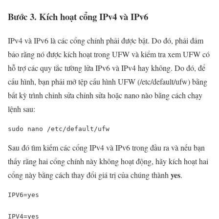
Bước 3. Kích hoạt cổng IPv4 và IPv6
IPv4 và IPv6 là các cổng chính phải được bật. Do đó, phải đảm
bảo rằng nó được kích hoạt trong UFW và kiểm tra xem UFW có
hỗ trợ các quy tắc tường lửa IPv6 và IPv4 hay không. Do đó, để
cấu hình, bạn phải mở tệp cấu hình UFW (/etc/default/ufw) bằng
bất kỳ trình chỉnh sửa chỉnh sửa hoặc nano nào bằng cách chạy
lệnh sau:
sudo nano 
/etc/
default
/ufw
Sau đó tìm kiếm các cổng IPv4 và IPv6 trong đầu ra và nếu bạn
thấy rằng hai cổng chính này không hoạt động, hãy kích hoạt hai
yes
cổng này bằng cách thay đổi giá trị của chúng thành
.
IPV6
=
yes
IPV4
=
yes