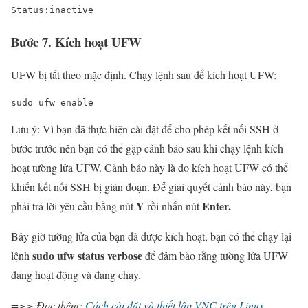
Status:inactive
Bước 7. Kích hoạt UFW
UFW bị tắt theo mặc định. Chạy lệnh sau để kích hoạt UFW:
sudo ufw 
enable
Lưu ý: Vì bạn đã thực hiện cài đặt để cho phép kết nối SSH ở
bước trước nên bạn có thể gặp cảnh báo sau khi chạy lệnh kích
hoạt tường lửa UFW. Cảnh báo này là do kích hoạt UFW có thể
khiến kết nối SSH bị gián đoạn. Để giải quyết cảnh báo này, bạn
Y
Enter.
phải trả lời yêu cầu bằng nút
rồi nhấn nút
Bây giờ tường lửa của bạn đã được kích hoạt, bạn có thể chạy lại
sudo ufw status verbose
lệnh
để đảm bảo rằng tường lửa UFW
đang hoạt động và đang chạy.
=>> Đọc thêm:
Cách cài đặt và thiết lập VNC trên Linux