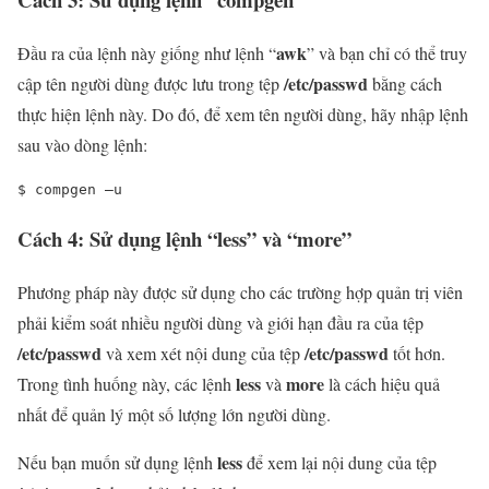
awk
Đầu ra của lệnh này giống như lệnh “
” và bạn chỉ có thể truy
/etc/passwd
cập tên người dùng được lưu trong tệp
bằng cách
thực hiện lệnh này. Do đó, để xem tên người dùng, hãy nhập lệnh
sau vào dòng lệnh:
$ 
compgen –u
Cách 4: Sử dụng lệnh “less” và “more”
Phương pháp này được sử dụng cho các trường hợp quản trị viên
phải kiểm soát nhiều người dùng và giới hạn đầu ra của tệp
/etc/passwd
/etc/passwd
và xem xét nội dung của tệp
tốt hơn.
less
more
Trong tình huống này, các lệnh
và
là cách hiệu quả
nhất để quản lý một số lượng lớn người dùng.
less
Nếu bạn muốn sử dụng lệnh
để xem lại nội dung của tệp