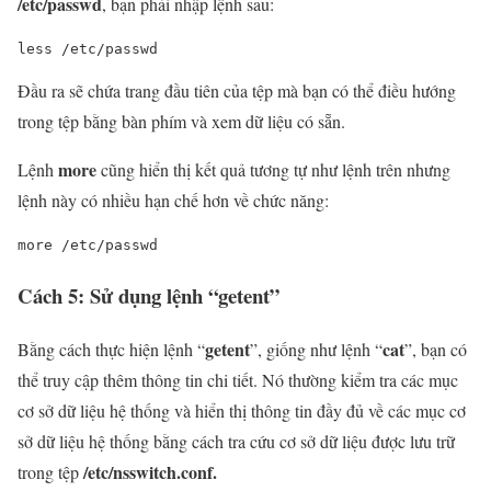
/etc/passwd
, bạn phải nhập lệnh sau:
less /etc/passwd
Đầu ra sẽ chứa trang đầu tiên của tệp mà bạn có thể điều hướng
trong tệp bằng bàn phím và xem dữ liệu có sẵn.
more
Lệnh
cũng hiển thị kết quả tương tự như lệnh trên nhưng
lệnh này có nhiều hạn chế hơn về chức năng:
more /etc/passwd
Cách 5: Sử dụng lệnh “getent”
getent
cat
Bằng cách thực hiện lệnh “
”, giống như lệnh “
”, bạn có
thể truy cập thêm thông tin chi tiết. Nó thường kiểm tra các mục
cơ sở dữ liệu hệ thống và hiển thị thông tin đầy đủ về các mục cơ
sở dữ liệu hệ thống bằng cách tra cứu cơ sở dữ liệu được lưu trữ
/etc/nsswitch.conf.
trong tệp