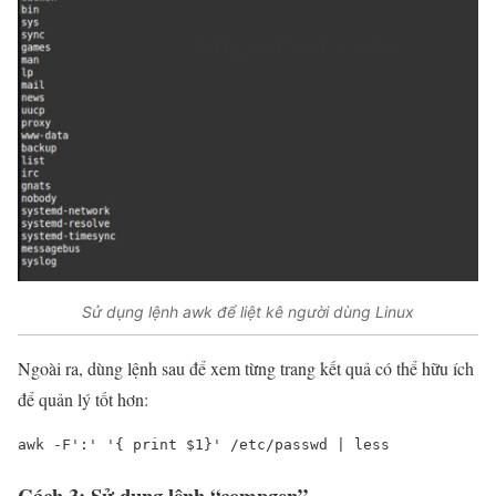
Sử dụng lệnh awk để liệt kê người dùng Linux
Ngoài ra, dùng lệnh sau để xem từng trang kết quả có thể hữu ích
để quản lý tốt hơn:
awk
 -F
':'
'{ print 
$1
}'
 /etc/passwd | less
Cách 3: Sử dụng lệnh “compgen”