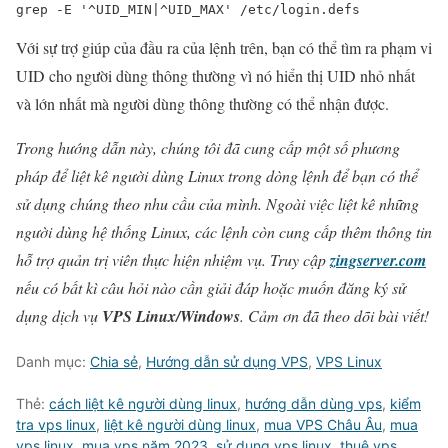
grep -E 
'^UID_MIN|^UID_MAX'
 /etc/login.defs
Với sự trợ giúp của đầu ra của lệnh trên, bạn có thể tìm ra phạm vi
UID cho người dùng thông thường vì nó hiển thị UID nhỏ nhất
và lớn nhất mà người dùng thông thường có thể nhận được.
Trong hướng dẫn này, chúng tôi đã cung cấp một số phương
pháp để liệt kê người dùng Linux trong dòng lệnh để bạn có thể
sử dụng chúng theo nhu cầu của mình. Ngoài việc liệt kê những
người dùng hệ thống Linux, các lệnh còn cung cấp thêm thông tin
hỗ trợ quản trị viên thực hiện nhiệm vụ. Truy cập
zingserver.com
nếu có bất kì câu hỏi nào cần giải đáp hoặc muốn đăng ký sử
dụng dịch vụ
VPS Linux/Windows
. Cảm ơn đã theo dõi bài viết!
Danh mục:
Chia sẻ
,
Hướng dẫn sử dụng VPS
,
VPS Linux
Thẻ:
cách liệt kê người dùng linux
,
hướng dẫn dùng vps
,
kiểm
tra vps linux
,
liệt kê người dùng linux
,
mua VPS Châu Âu
,
mua
vps linux
,
mua vps năm 2023
,
sử dụng vps linux
,
thuê vps