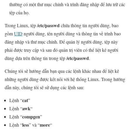
thường có một thư mục chính và trình đăng nhập để lưu trữ các
tệp của họ.
/etc/passwd
Trong Linux, tệp
chứa thông tin người dùng, bao
gồm
UID
người dùng, tên người dùng và thông tin về trình bao
đăng nhập và thư mục chính. Để quản lý người dùng, tệp này
phải được truy cập và sau đó quản trị viên có thể liệt kê người
/etc/passwd
dùng dựa trên thông tin trong tệp
.
Chúng tôi sẽ hướng dẫn bạn qua các lệnh khác nhau để liệt kê
những người dùng được kết nối với hệ thống Linux. Trong hướng
dẫn này, chúng tôi sẽ sử dụng các lệnh sau:
cat
Lệnh “
”
awk
Lệnh “
“
compgen
Lệnh “
”
less
more
Lệnh “
” và “
“