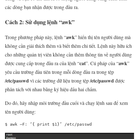
các dòng bạn nhận được trong đầu ra.
Cách 2: Sử dụng lệnh “awk”
awk
Trong phương pháp này, lệnh “
” hiển thị tên người dùng mà
không cần giải thích thêm và biết thêm chi tiết. Lệnh này hữu ích
cho những quản trị viên không cần thêm thông tin về người dùng
cat
awk
được cung cấp trong đầu ra của lệnh “
”. Cú pháp của “
”
yêu cầu trường đầu tiên trong mỗi dòng đầu ra trong tệp
/etc/passwd
/etc/passwd
vì các trường dữ liệu trong tệp
được
phân tách với nhau bằng ký hiệu dấu hai chấm.
Do đó, hãy nhập môi trường đầu cuối và chạy lệnh sau để xem
tên người dùng:
$ 
awk –F: ‘{ 
print
$1
}’ /etc/passwd