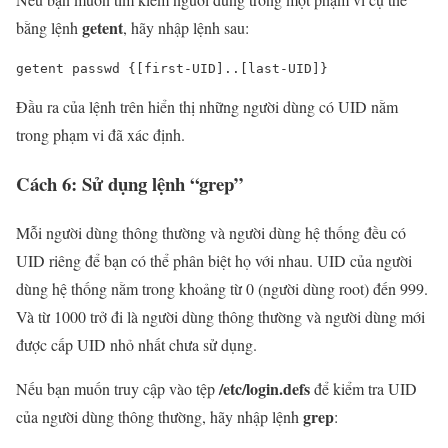
getent
bằng lệnh
, hãy nhập lệnh sau:
getent passwd {[first
-
UID
]
..
[last
-
UID
]}
Đầu ra của lệnh trên hiển thị những người dùng có UID nằm
trong phạm vi đã xác định.
Cách 6: Sử dụng lệnh “grep”
Mỗi người dùng thông thường và người dùng hệ thống đều có
UID riêng để bạn có thể phân biệt họ với nhau. UID của người
dùng hệ thống nằm trong khoảng từ 0 (người dùng root) đến 999.
Và từ 1000 trở đi là người dùng thông thường và người dùng mới
được cấp UID nhỏ nhất chưa sử dụng.
/etc/login.defs
Nếu bạn muốn truy cập vào tệp
để kiểm tra UID
grep
của người dùng thông thường, hãy nhập lệnh
: