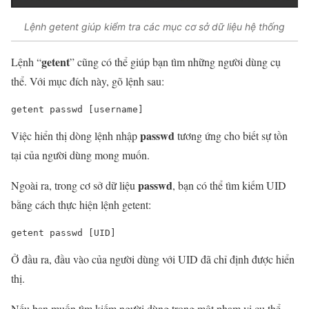
Lệnh getent giúp kiểm tra các mục cơ sở dữ liệu hệ thống
getent
Lệnh “
” cũng có thể giúp bạn tìm những người dùng cụ
thể. Với mục đích này, gõ lệnh sau:
getent
 passwd
 [username]
passwd
Việc hiển thị dòng lệnh nhập
tương ứng cho biết sự tồn
tại của người dùng mong muốn.
passwd
Ngoài ra, trong cơ sở dữ liệu
, bạn có thể tìm kiếm UID
bằng cách thực hiện lệnh getent:
getent
 passwd
 [UID]
Ở đầu ra, đầu vào của người dùng với UID đã chỉ định được hiển
thị.
Nếu bạn muốn tìm kiếm người dùng trong một phạm vi cụ thể