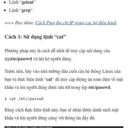
getent
Lệnh “
”
grep
Lệnh “
“
=>> Đọc thêm:
Cách Ping địa chỉ IP trong các hệ điều hành
Cách 1: Sử dụng lệnh “cat”
Phương pháp này là cách dễ nhất để truy cập nội dung của
/etc/passwd
tệp
và liệt kê người dùng.
Trước tiên, hãy vào môi trường đầu cuối của hệ thống Linux của
cat
bạn và thực hiện lệnh “
” để truy cập thông tin toàn diện về mật
/etc/passwd
khẩu và tên người dùng được lưu trữ trong tệp
.
$ 
cat
 /etc/passwd
Bằng cách thực hiện lệnh này, bạn sẽ nhận được danh sách mật
khẩu và tên người dùng cùng với thông tin đầy đủ.