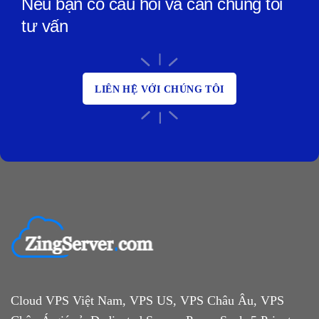
Nếu bạn có câu hỏi và cần chúng tôi
tư vấn
LIÊN HỆ VỚI CHÚNG TÔI
Cloud VPS Việt Nam, VPS US, VPS Châu Âu, VPS