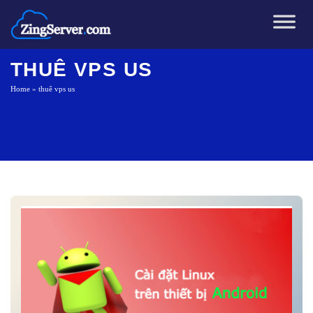
Chuyển
đến
nội
dung
THUÊ VPS US
Home
»
thuê vps us