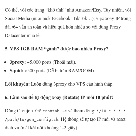
Có thể, với các trang “khó tính” như Amazon/Etsy. Tuy nhiên, với
Social Media (nuôi nick Facebook, TikTok…), việc xoay IP trong
dải /64 vẫn an toàn và hiệu quả hơn nhiều so với dùng Proxy
Datacenter mua lẻ.
5. VPS 1GB RAM “gánh” được bao nhiêu Proxy?
3proxy:
~5.000 ports (Thoải mái).
Squid:
<500 ports (Dễ bị tràn RAM/OOM).
Lời khuyên:
Luôn dùng 3proxy cho VPS cấu hình thấp.
6. Làm sao để tự động xoay (Rotate) IP mỗi 10 phút?
Dùng Cronjob. Gõ
và thêm dòng:
crontab -e
*/10 * * * *
. Hệ thống sẽ tự tạo IP mới và reset
/path/to/gen_config.sh
dịch vụ (mất kết nối khoảng 1-2 giây).