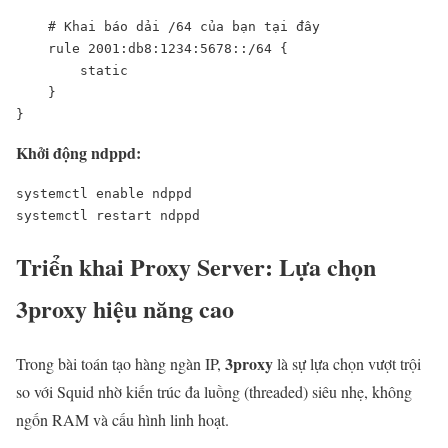
    # Khai báo dải /64 của bạn tại đây

    rule 2001:db8:1234:5678::/64 {

        static

    }

}
Khởi động ndppd:
systemctl enable ndppd

systemctl restart ndppd
Triển khai Proxy Server: Lựa chọn
3proxy hiệu năng cao
3proxy
Trong bài toán tạo hàng ngàn IP,
là sự lựa chọn vượt trội
so với Squid nhờ kiến trúc đa luồng (threaded) siêu nhẹ, không
ngốn RAM và cấu hình linh hoạt.