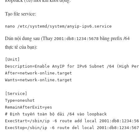
lo
Tạo file service:
nano /etc/systemd/system/anyip-ipv6.service
Dán nội dung sau (Thay
bằng prefix /64
2001:db8:1234:5678
thực tế của bạn):
[Unit]

Description=Enable AnyIP for IPv6 Subnet /64 (High Per
After=network-online.target

Wants=network-online.target

[Service]

Type=oneshot

RemainAfterExit=yes

# Định tuyến toàn bộ dải /64 vào loopback

ExecStart=/sbin/ip -6 route add local 2001:db8:1234:56
ExecStop=/sbin/ip -6 route del local 2001:db8:1234:567