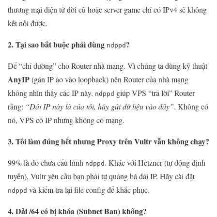
thương mại điện tử đời cũ hoặc server game chỉ có IPv4 sẽ không
kết nối được.
2. Tại sao bắt buộc phải dùng
?
ndppd
Để “chỉ đường” cho Router nhà mạng. Vì chúng ta dùng kỹ thuật
AnyIP
(gán IP ảo vào loopback) nên Router của nhà mạng
không nhìn thấy các IP này.
giúp VPS “trả lời” Router
ndppd
rằng:
“Dải IP này là của tôi, hãy gửi dữ liệu vào đây”
. Không có
nó, VPS có IP nhưng không có mạng.
3. Tôi làm đúng hết nhưng Proxy trên Vultr vẫn không chạy?
99% là do chưa cấu hình
. Khác với Hetzner (tự động định
ndppd
tuyến), Vultr yêu cầu bạn phải tự quảng bá dải IP. Hãy cài đặt
và kiểm tra lại file config để khắc phục.
ndppd
4. Dải /64 có bị khóa (Subnet Ban) không?