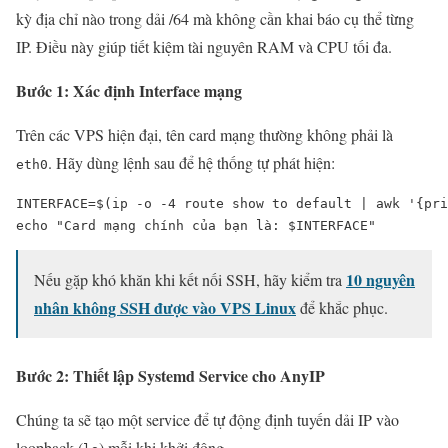
kỳ địa chỉ nào trong dải /64 mà không cần khai báo cụ thể từng
IP. Điều này giúp tiết kiệm tài nguyên RAM và CPU tối đa.
Bước 1: Xác định Interface mạng
Trên các VPS hiện đại, tên card mạng thường không phải là
. Hãy dùng lệnh sau để hệ thống tự phát hiện:
eth0
INTERFACE=$(ip -o -4 route show to default | awk '{pri
echo "Card mạng chính của bạn là: $INTERFACE"
10 nguyên
Nếu gặp khó khăn khi kết nối SSH, hãy kiểm tra
nhân không SSH được vào VPS Linux
để khắc phục.
Bước 2: Thiết lập Systemd Service cho AnyIP
Chúng ta sẽ tạo một service để tự động định tuyến dải IP vào
loopback (
) mỗi khi khởi động.