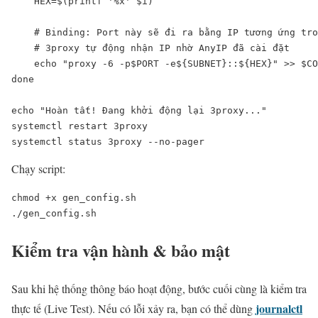
    HEX=$(printf '%x' $i)

    # Binding: Port này sẽ đi ra bằng IP tương ứng tro
    # 3proxy tự động nhận IP nhờ AnyIP đã cài đặt

    echo "proxy -6 -p$PORT -e${SUBNET}::${HEX}" >> $CO
done

echo "Hoàn tất! Đang khởi động lại 3proxy..."

systemctl restart 3proxy

systemctl status 3proxy --no-pager
Chạy script:
chmod +x gen_config.sh

./gen_config.sh
Kiểm tra vận hành & bảo mật
Sau khi hệ thống thông báo hoạt động, bước cuối cùng là kiểm tra
journalctl
thực tế (Live Test). Nếu có lỗi xảy ra, bạn có thể dùng