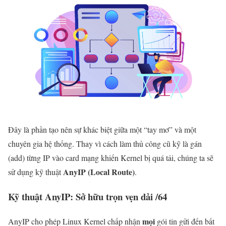
Đây là phần tạo nên sự khác biệt giữa một “tay mơ” và một
chuyên gia hệ thống. Thay vì cách làm thủ công cũ kỹ là gán
(add) từng IP vào card mạng khiến Kernel bị quá tải, chúng ta sẽ
AnyIP (Local Route)
sử dụng kỹ thuật
.
Kỹ thuật AnyIP: Sở hữu trọn vẹn dải /64
mọi
AnyIP cho phép Linux Kernel chấp nhận
gói tin gửi đến bất