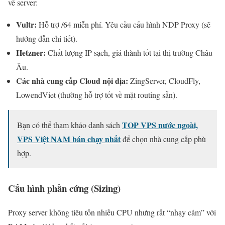
về server:
Vultr:
Hỗ trợ /64 miễn phí. Yêu cầu cấu hình NDP Proxy (sẽ
hướng dẫn chi tiết).
Hetzner:
Chất lượng IP sạch, giá thành tốt tại thị trường Châu
Âu.
Các nhà cung cấp Cloud nội địa:
ZingServer, CloudFly,
LowendViet (thường hỗ trợ tốt về mặt routing sẵn).
TOP VPS nước ngoài,
Bạn có thể tham khảo danh sách
VPS Việt NAM bán chạy nhất
để chọn nhà cung cấp phù
hợp.
Cấu hình phần cứng (Sizing)
Proxy server không tiêu tốn nhiều CPU nhưng rất “nhạy cảm” với