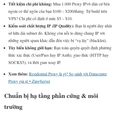
Tiết kiệm chi phí khủng:
Mua 1.000 Proxy IPv6 dân cư bên
ngoài có thể ngốn của bạn $100 – $200/tháng. Tự build trên
VPS? Chi phí cố định ở mức $5 – $10.
Kiểm soát chất lượng IP (IP Quality):
Bạn là người duy nhất
sở hữu dải subnet đó. Không còn nỗi lo dùng chung IP với
những người spam khác dẫn đến việc bị “vạ lây” (blacklist).
Tùy biến không giới hạn:
Bạn toàn quyền quyết định phương
thức xác thực (User/Pass hay IP Auth), giao thức (HTTP hay
SOCKS5), và thời gian xoay IP.
Xem thêm:
Residential Proxy là gì? So sánh với Datacenter
Proxy giá rẻ • ZingServer
Chuẩn bị hạ tầng phần cứng & môi
trường