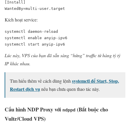
[Install]

WantedBy=multi-user.target
Kích hoạt service:
systemctl daemon-reload

systemctl enable anyip-ipv6

systemctl start anyip-ipv6
Lúc này, VPS của bạn đã sẵn sàng “hứng” traffic từ hàng tỷ tỷ
IP khác nhau.
systemctl để Start, Stop,
Tìm hiểu thêm về cách dùng lệnh
Restart dịch vụ
nếu bạn chưa quen thao tác này.
Cấu hình NDP Proxy với
(Bắt buộc cho
ndppd
Vultr/Cloud VPS)