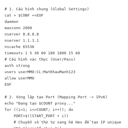
# 1. Cấu hình chung (Global Settings)

cat > $CONF <<EOF

daemon

maxconn 2000

nserver 8.8.8.8

nserver 1.1.1.1

nscache 65536

timeouts 1 5 30 60 180 1800 15 60

# Cấu hình xác thực (User/Pass)

auth strong

users userMMO:CL:MatKhauManh123

allow userMMO

EOF

# 2. Vòng lặp tạo Port (Mapping Port -> IPv6)

echo "Đang tạo $COUNT proxy..."

for ((i=1; i<=COUNT; i++)); do

    PORT=$((START_PORT + i))

    # Chuyển số thứ tự sang hệ Hex để tạo IP unique
