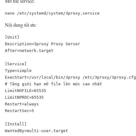
Mở file service:
nano /etc/systemd/system/3proxy.service
Nội dung tối ưu:
[Unit]

Description=3proxy Proxy Server

After=network.target

[Service]

Type=simple

ExecStart=/usr/local/bin/3proxy /etc/3proxy/3proxy.cfg

# Tăng giới hạn mở file lên mức cao nhất

LimitNOFILE=65535

LimitNPROC=65535

Restart=always

RestartSec=5

[Install]

WantedBy=multi-user.target