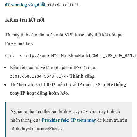
để xem log và gỡ lỗi
một cách chi tiết.
Kiểm tra kết nối
Từ máy tính cá nhân hoặc một VPS khác, hãy thử kết nối qua
Proxy mới tạo:
curl -x http://userMMO:MatKhauManh123@IP_VPS_CUA_BAN:1
Nếu kết quả trả về là một địa chỉ IPv6 (ví dụ:
Thành công.
) ->
2001:db8:1234:5678::1
Hệ thống
Thử tiếp với port 10002, nếu trả về IP đuôi
->
::2
xoay IP hoạt động hoàn hảo.
Ngoài ra, bạn có thể cấu hình Proxy này vào máy tính cá
Proxifier fake IP toàn máy
nhân thông qua
để kiểm tra trên
trình duyệt Chrome/Firefox.