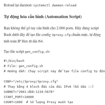
Reload lại daemon:
systemctl daemon-reload
Tự động hóa cấu hình (Automation Script)
Bạn không thể gõ tay cấu hình cho 2.000 ports. Hãy dùng script
Bash dưới đây để tạo file config
chuẩn mực, tự động
3proxy.cfg
tính toán IP Hex từ dải /64.
Tạo file script
:
gen_config.sh
#!/bin/bash

# File: gen_config.sh

# Hướng dẫn: Chạy script này để tạo file config tự độn
CONF="/etc/3proxy/3proxy.cfg"

# Thay bằng 4 block đầu của dải IPv6 (bỏ dấu ::)

SUBNET="2001:db8:1234:5678" 

START_PORT=10000

COUNT=1000  # Số lượng Proxy muốn tạo
