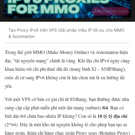
Tạo Proxy IPv6 trên VPS Giải pháp triệu IP tối ưu cho MMO
& Automation
Trong thế giới MMO (Make Money Online) và Automation hiện
đại, “tài nguyên mạng” chính là vàng. Khi địa chỉ IPv4 ngày càng
khan hiếm với chi phí thuê đắt đỏ (trung bình $2 – $5/IP/tháng),
cuộc di cư sang IPv6 không còn là lựa chọn mà là xu hướng tất
yếu.
Với một VPS cơ bản có giá chỉ từ $5/tháng, bạn thường được nhà
/64
cung cấp cấp phát miễn phí một dải mạng (subnet)
. Bạn có
18 tỷ tỷ địa chỉ
biết dải /64 chứa bao nhiêu IP không? Con số là
(2^64). Đây là một kho tài nguyên khổng lồ cho phép bạn tạo ra
hàng ngàn, thậm chí hàng chục ngàn Proxy xoay (Rotating Proxy)