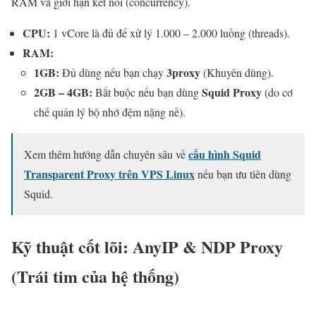
RAM và giới hạn kết nối (concurrency).
CPU:
1 vCore là đủ để xử lý 1.000 – 2.000 luồng (threads).
RAM:
1GB:
3proxy
Đủ dùng nếu bạn chạy
(Khuyên dùng).
2GB – 4GB:
Squid Proxy
Bắt buộc nếu bạn dùng
(do cơ
chế quản lý bộ nhớ đệm nặng nề).
cấu hình Squid
Xem thêm hướng dẫn chuyên sâu về
Transparent Proxy trên VPS Linux
nếu bạn ưu tiên dùng
Squid.
Kỹ thuật cốt lõi: AnyIP & NDP Proxy
(Trái tim của hệ thống)