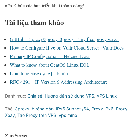
nữa. Chúc các bạn triển khai thành công!
Tài liệu tham khảo
GitHub – 3proxy/3proxy: 3proxy – tiny free proxy server
How to Configure IPv6 on Vultr Cloud Server | Vultr Docs
Primary IP Configuration – Hetzner Docs
What to know about CentOS Linux EOL
Ubuntu release cycle | Ubuntu
RFC 4291 – IP Version 6 Addressing Architecture
Danh mục:
Chia sẻ
,
Hướng dẫn sử dụng VPS
,
VPS Linux
Thẻ:
3proxy
,
hướng dẫn
,
IPv6 Subnet /64
,
Proxy IPv6
,
Proxy
Xoay
,
Tạo Proxy trên VPS
,
vps mmo
ZingServer