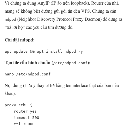
Vì chúng ta dùng AnyIP (IP ảo trên loopback), Router của nhà
mạng sẽ không biết đường gửi gói tin đến VPS. Chúng ta cần
(Neighbor Discovery Protocol Proxy Daemon) để đứng ra
ndppd
“trả lời hộ” các yêu cầu tìm đường đó.
Cài đặt ndppd:
apt update && apt install ndppd -y
Tạo file cấu hình chuẩn (
):
/etc/ndppd.conf
nano /etc/ndppd.conf
Nội dung (Lưu ý thay
bằng tên interface thật của bạn nếu
eth0
khác):
proxy eth0 {

    router yes

    timeout 500

    ttl 30000
