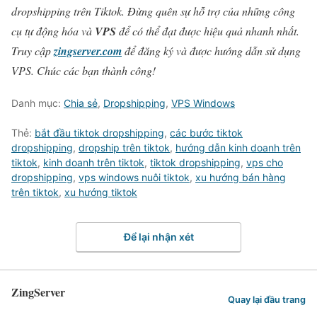
dropshipping trên Tiktok. Đừng quên sự hỗ trợ của những công
cụ tự động hóa và
VPS
để có thể đạt được hiệu quả nhanh nhất.
Truy cập
zingserver.com
để đăng ký và được hướng dẫn sử dụng
VPS. Chúc các bạn thành công!
Danh mục:
Chia sẻ
,
Dropshipping
,
VPS Windows
Thẻ:
bắt đầu tiktok dropshipping
,
các bước tiktok
dropshipping
,
dropship trên tiktok
,
hướng dẫn kinh doanh trên
tiktok
,
kinh doanh trên tiktok
,
tiktok dropshipping
,
vps cho
dropshipping
,
vps windows nuôi tiktok
,
xu hướng bán hàng
trên tiktok
,
xu hướng tiktok
Để lại nhận xét
ZingServer
Quay lại đầu trang