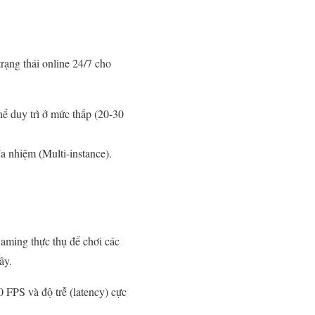
rạng thái online 24/7 cho
hể duy trì ở mức thấp (20-30
 nhiệm (Multi-instance).
aming thực thụ để chơi các
ây.
 FPS và độ trễ (latency) cực