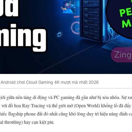
p Android chơi Cloud Gaming 4K mượt mà nhất 2026
ới giữa nền tảng di động và PC gaming đã gần như bị xóa nhòa. Sự xu
với đồ họa Ray Tracing và thế giới mở (Open World) khổng lồ đã đẩy c
hiếc flagship phone đắt đỏ nhất cũng khó lòng duy trì hiệu năng đỉnh c
l throttling) hay cạn kiệt pin.