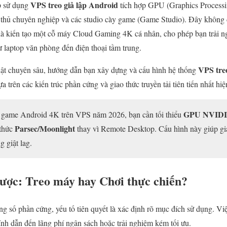
VPS treo giả lập Android
p sử dụng
tích hợp GPU (Graphics Processi
 thủ chuyên nghiệp và các studio cày game (Game Studio). Đây không 
là kiến tạo một cỗ máy Cloud Gaming 4K cá nhân, cho phép bạn trải n
 từ laptop văn phòng đến điện thoại tầm trung.
VPS tre
thuật chuyên sâu, hướng dẫn bạn xây dựng và cấu hình hệ thống
 trên các kiến trúc phần cứng và giao thức truyền tải tiên tiến nhất hiệ
GPU NVIDI
game Android 4K trên VPS năm 2026, bạn cần tối thiểu
Parsec/Moonlight
 thức
thay vì Remote Desktop. Cấu hình này giúp gi
g giật lag.
lược: Treo máy hay Chơi thực chiến?
ng số phần cứng, yếu tố tiên quyết là xác định rõ mục đích sử dụng. Vi
nh dẫn đến lãng phí ngân sách hoặc trải nghiệm kém tối ưu.