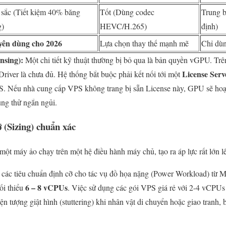
 sắc (Tiết kiệm 40% băng
Tốt (Dùng codec
Trung 
g)
HEVC/H.265)
định)
ên dùng cho 2026
Lựa chọn thay thế mạnh mẽ
Chỉ dùn
nsing):
Một chi tiết kỹ thuật thường bị bỏ qua là bản quyền vGPU. Tr
License Serv
Driver là chưa đủ. Hệ thống bắt buộc phải kết nối tới một
. Nếu nhà cung cấp VPS không trang bị sẵn License này, GPU sẽ hoạt
ùng thử ngắn ngủi.
Sizing) chuẩn xác
 một máy ảo chạy trên một hệ điều hành máy chủ, tạo ra áp lực rất lớn 
các tiêu chuẩn định cỡ cho tác vụ đồ họa nặng (Power Workload) từ Mi
6 – 8 vCPUs
ối thiểu
. Việc sử dụng các gói VPS giá rẻ với 2-4 vCPUs
ện tượng giật hình (stuttering) khi nhân vật di chuyển hoặc giao tranh