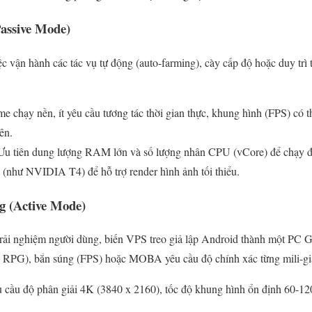
Passive Mode)
 vận hành các tác vụ tự động (auto-farming), cày cấp độ hoặc duy trì t
 chạy nền, ít yêu cầu tương tác thời gian thực, khung hình (FPS) có t
ên.
u tiên dung lượng RAM lớn và số lượng nhân CPU (vCore) để chạy đa
(như NVIDIA T4) để hỗ trợ render hình ảnh tối thiểu.
 (Active Mode)
trải nghiệm người dùng, biến VPS treo giả lập Android thành một PC G
 RPG), bắn súng (FPS) hoặc MOBA yêu cầu độ chính xác từng mili-gi
cầu độ phân giải 4K (3840 x 2160), tốc độ khung hình ổn định 60-120