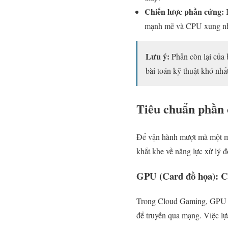
Chiến lược phần cứng:
B
mạnh mẽ và CPU xung nhịp
Lưu ý:
Phần còn lại của 
bài toán kỹ thuật khó nhất
Tiêu chuẩn phần 
Để vận hành mượt mà một mô
khắt khe về năng lực xử lý đ
GPU (Card đồ họa): Ch
Trong Cloud Gaming, GPU kh
để truyền qua mạng. Việc lự