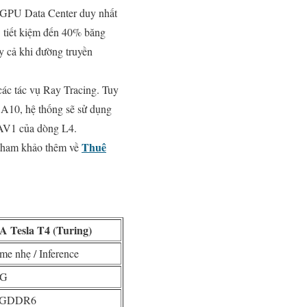
g GPU Data Center duy nhất
 tiết kiệm đến 40% băng
y cả khi đường truyền
các tác vụ Ray Tracing. Tuy
 A10, hệ thống sẽ sử dụng
 AV1 của dòng L4.
Thuê
 tham khảo thêm về
 Tesla T4 (Turing)
me nhẹ / Inference
G
 GDDR6