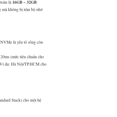
16GB – 32GB
 toàn là
 mà không bị tràn bộ nhớ
a NVMe là yếu tố sống còn
i 20ms (mức tiêu chuẩn cho
i (Ví dụ: Hà Nội/TP.HCM cho
andard Stack) cho một hệ