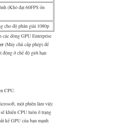
bình (Khó đạt 60FPS ổn
g cho độ phân giải 1080p
ên các dòng GPU Enterprise
er
(Máy chủ cấp phép) để
 động ở chế độ giới hạn
lên CPU.
crosoft, một phiên làm việc
 sẽ khiến CPU luôn ở trạng
, bất kể GPU của bạn mạnh