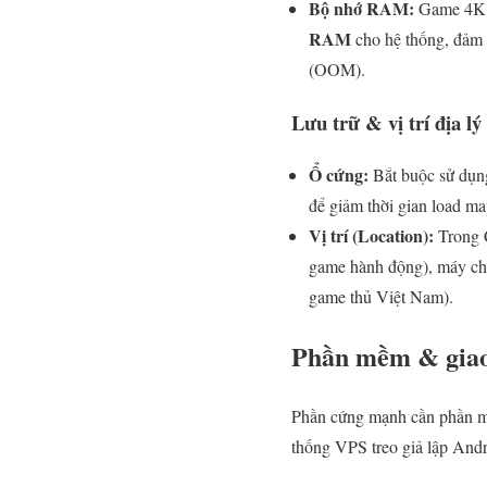
Bộ nhớ RAM:
Game 4K ti
RAM
cho hệ thống, đảm 
(OOM).
Lưu trữ & vị trí địa lý
Ổ cứng:
Bắt buộc sử dụ
để giảm thời gian load ma
Vị trí (Location):
Trong C
game hành động), máy chủ
game thủ Việt Nam).
Phần mềm & giao
Phần cứng mạnh cần phần mềm
thống VPS treo giả lập And