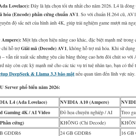
Ada Lovelace):
Đây là lựa chọn tối ưu nhất cho năm 2026. L4 là dòn
 hóa (Encode) phần cứng chuẩn AV1
. So với chuẩn H.264 cũ, AV1
uyên độ sắc nét của hình ảnh 4K, giúp trải nghiệm game mượt mà nga
 Ampere):
Một lựa chọn hiệu năng cao khác, đặc biệt mạnh mẽ trong 
Giải mã (Decode) AV1
 chỉ hỗ trợ
, không hỗ trợ mã hóa. Khi sử dụng
 vẫn rất xuất sắc nhưng yêu cầu băng thông cao hơn đôi chút so với
d này còn cực kỳ mạnh mẽ cho các tác vụ trí tuệ nhân tạo, bạn có thể
tup DeepSeek & Llama 3.3 bảo mật
nếu quan tâm đến lĩnh vực này.
U Server phổ biến năm 2026:
IA L4 (Ada Lovelace)
NVIDIA A10 (Ampere)
NVIDIA
d Gaming 4K / AI Video
Đồ họa chuyên nghiệp / AI
Treo ga
Phần cứng)
KHÔNG (Chỉ Decode)
KHÔN
GB GDDR6
24 GB GDDR6
16 GB