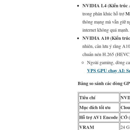
NVIDIA L4 (Kiến trúc 
Mã
trong phân khúc hỗ trợ
thông mạng mà vẫn giữ ng
internet không quá mạnh.
NVIDIA A10 (Kiến trúc
nhiên, cần lưu ý rằng A10
chuẩn nén H.265 (HEVC) –
Ngoài gaming, dòng car
VPS GPU chạy AI: Se
Bảng so sánh các dòng GP
Tiêu chí
NVID
Mục đích tối ưu
Clou
Hỗ trợ AV1 Encode
CÓ (
VRAM
24 