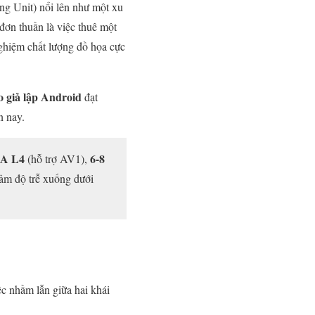
ng Unit) nổi lên như một xu
đơn thuần là việc thuê một
ghiệm chất lượng đồ họa cực
o giả lập Android
đạt
n nay.
A L4
6-8
(hỗ trợ AV1),
ảm độ trễ xuống dưới
ệc nhầm lẫn giữa hai khái