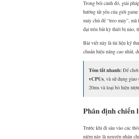
Trong bối cảnh đó, giải phá
hướng tất yếu của giới game
máy chủ để “treo máy”, mà 
đại trên bất kỳ thiết bị nào,
Bài viết này là tài liệu kỹ 
chuẩn hiệu năng cao nhất, dựa
Tóm tắt nhanh:
Để chơi 
vCPUs
, và sử dụng giao
20ms và loại bỏ hiện tượn
Phân định chiến 
Trước khi đi sâu vào các thô
niệm này là nguyên nhân chí