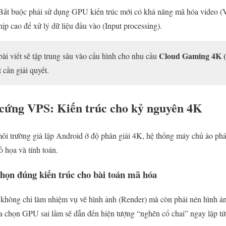
ắt buộc phải sử dụng GPU kiến trúc mới có khả năng mã hóa video (
 cao để xử lý dữ liệu đầu vào (Input processing).
Cloud Gaming 4K (
bài viết sẽ tập trung sâu vào cấu hình cho nhu cầu
 cần giải quyết.
cứng VPS: Kiến trúc cho kỷ nguyên 4K
i trường giả lập Android ở độ phân giải 4K, hệ thống máy chủ ảo phả
ồ họa và tính toán.
ọn đúng kiến trúc cho bài toán mã hóa
ông chỉ làm nhiệm vụ vẽ hình ảnh (Render) mà còn phải nén hình ản
a chọn GPU sai lầm sẽ dẫn đến hiện tượng “nghẽn cổ chai” ngay lập tứ