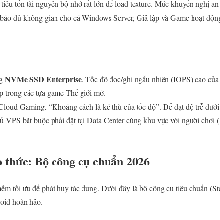
êu tốn tài nguyên bộ nhớ rất lớn để load texture. Mức khuyến nghị an
bảo đủ không gian cho cả Windows Server, Giả lập và Game hoạt động
NVMe SSD Enterprise
ng
. Tốc độ đọc/ghi ngẫu nhiên (IOPS) cao củ
p trong các tựa game Thế giới mở.
loud Gaming, “Khoảng cách là kẻ thù của tốc độ”. Để đạt độ trễ dướ
 VPS bắt buộc phải đặt tại Data Center cùng khu vực với người chơ
 thức: Bộ công cụ chuẩn 2026
 tối ưu để phát huy tác dụng. Dưới đây là bộ công cụ tiêu chuẩn (St
roid hoàn hảo.