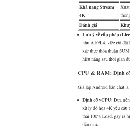
Khả năng Stream
Xuất
4K
thôn
Đánh giá
Khuy
Lưu ý về cấp phép (Lice
như A10/L4, việc cài đặt 
xác thực thỏa thuận SUMS
hiệu năng sau thời gian d
CPU & RAM: Định cỡ (
Giả lập Android bản chất là
Định cỡ vCPU:
Dựa trên 
xử lý đồ họa 4K yêu cầu t
thái 100% Load, gây ra hi
đến đâu.