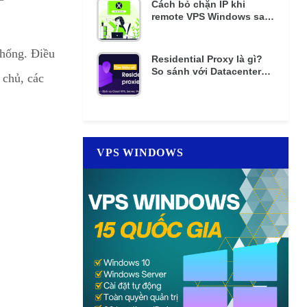
Cách bỏ chặn IP khi
remote VPS Windows sai
mật khẩu nhiều lần
thống. Điều
Residential Proxy là gì?
So sánh với Datacenter
 chủ, các
Proxy giá rẻ
VPS WINDOWS