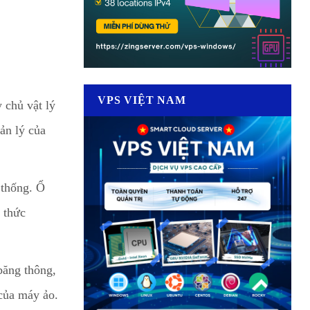
VPS VIỆT NAM
 chủ vật lý
ản lý của
thống. Ổ
 thức
băng thông,
 của máy ảo.