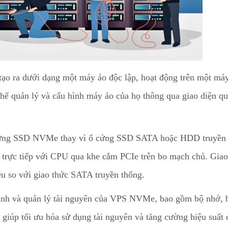
ra dưới dạng một máy ảo độc lập, hoạt động trên một máy
hể quản lý và cấu hình máy ảo của họ thông qua giao diện qu
ng SSD NVMe thay vì ổ cứng SSD SATA hoặc HDD truyền 
rực tiếp với CPU qua khe cắm PCIe trên bo mạch chủ. Giao
ều so với giao thức SATA truyền thống.
ình và quản lý tài nguyên của VPS NVMe, bao gồm bộ nhớ, 
 giúp tối ưu hóa sử dụng tài nguyên và tăng cường hiệu suất