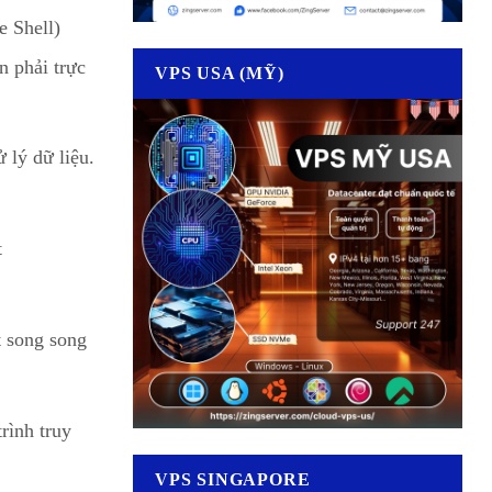
e Shell)
n phải trực
VPS USA (MỸ)
 lý dữ liệu.
t
t song song
rình truy
VPS SINGAPORE