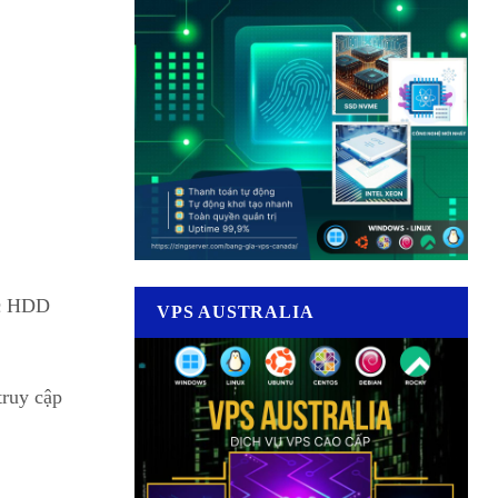
ặc HDD
VPS AUSTRALIA
truy cập