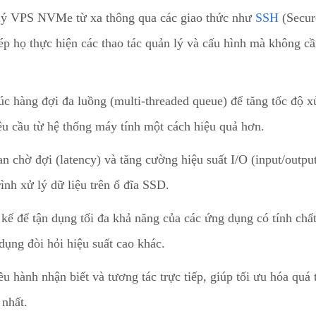
 lý VPS NVMe từ xa thông qua các giao thức như
SSH
(Secur
ép họ thực hiện các thao tác quản lý và cấu hình mà không cầ
 hàng đợi đa luồng (multi-threaded queue) để tăng tốc độ xử
êu cầu từ hệ thống máy tính một cách hiệu quả hơn.
chờ đợi (latency) và tăng cường hiệu suất I/O (input/outpu
ình xử lý dữ liệu trên ổ đĩa SSD.
ế để tận dụng tối đa khả năng của các ứng dụng có tính chấ
dụng đòi hỏi hiệu suất cao khác.
hành nhận biết và tương tác trực tiếp, giúp tối ưu hóa quá t
 nhất.