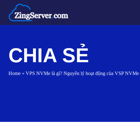
Chuyển
đến
nội
dung
CHIA SẺ
Home
»
VPS NVMe là gì? Nguyên lý hoạt động của VSP NVMe