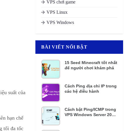
VPS chơi game
VPS Linux
VPS Windows
BÀI VIẾT NỔI BẬT
15 Seed Minecraft tốt nhất
để người chơi khám phá
Cách Ping địa chỉ IP trong
các hệ điều hành
iệu suất của
Cách bật Ping/ICMP trong
VPS Windows Server 2016
nên hạn chế
và 2012 R2
 tối đa tốc