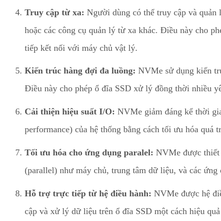
Truy cập từ xa:
Người dùng có thể truy cập và quản
hoặc các công cụ quản lý từ xa khác. Điều này cho ph
tiếp kết nối với máy chủ vật lý.
Kiến trúc hàng đợi đa luồng:
NVMe sử dụng kiến trúc
Điều này cho phép ổ đĩa SSD xử lý đồng thời nhiều y
Cải thiện hiệu suất I/O:
NVMe giảm đáng kể thời gian 
performance) của hệ thống bằng cách tối ưu hóa quá tr
Tối ưu hóa cho ứng dụng paralel:
NVMe được thiết k
(parallel) như máy chủ, trung tâm dữ liệu, và các ứng 
Hỗ trợ trực tiếp từ hệ điều hành:
NVMe được hệ điều 
cập và xử lý dữ liệu trên ổ đĩa SSD một cách hiệu quả