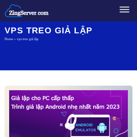
Chuyển
đến
nội
dung
VPS TREO GIẢ LẬP
Home
»
vps treo giả lập