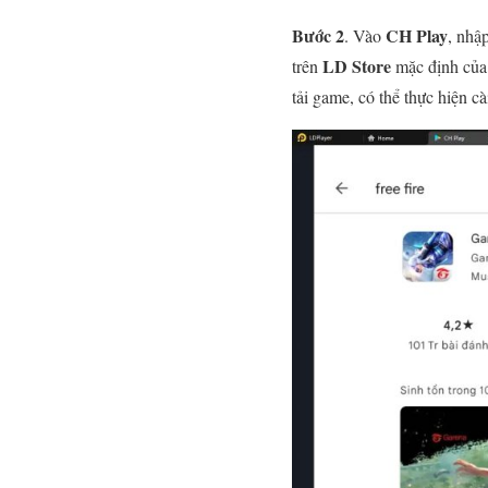
Bước 2
CH Play
. Vào
, nhậ
LD Store
trên
mặc định của
tải game, có thể thực hiện cà