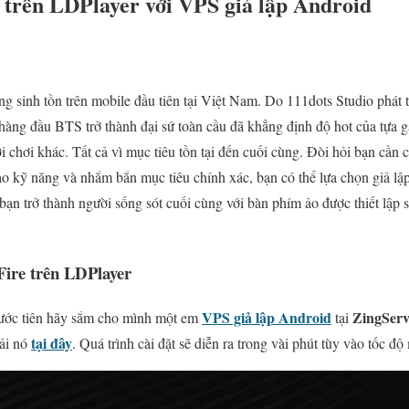
e trên LDPlayer với VPS giả lập Android
ng sinh tồn trên mobile đầu tiên tại Việt Nam. Do 111dots Studio phát
àng đầu BTS trở thành đại sứ toàn cầu đã khẳng định độ hot của tựa 
i chơi khác. Tất cả vì mục tiêu tồn tại đến cuối cùng. Đòi hỏi bạn cần c
 kỹ năng và nhắm bắn mục tiêu chính xác, bạn có thể lựa chọn giả lập 
bạn trở thành người sống sót cuối cùng với bàn phím ảo được thiết lập
Fire trên LDPlayer
VPS giả lập Android
ZingServ
trước tiên hãy sắm cho mình một em
tại
tại đây
ải nó
. Quá trình cài đặt sẽ diễn ra trong vài phút tùy vào tốc 