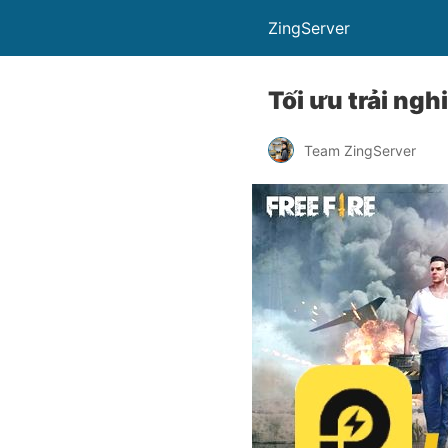
ZingServer
Tối ưu trải ngh
Team ZingServer