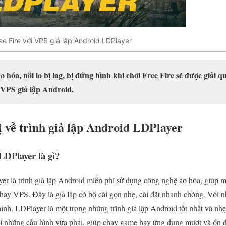
ree Fire với VPS giả lập Android LDPlayer
o hóa, nỗi lo bị lag, bị đứng hình khi chơi Free Fire sẽ được giải 
 VPS giả lập Android.
ị về trình giả lập Android LDPlayer
LDPlayer là gì?
r là trình giả lập Android miễn phí sử dụng công nghệ ảo hóa, giúp m
hay VPS. Đây là giả lập có bộ cài gọn nhẹ, cài đặt nhanh chóng. Với n
hỉnh. LDPlayer là một trong những trình giả lập Android tốt nhất và n
ới những cấu hình vừa phải, giúp chạy game hay ứng dụng mượt và ổn đ