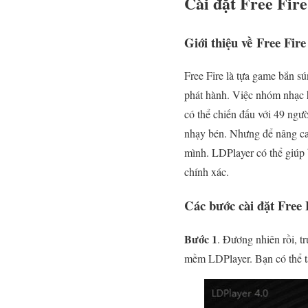
Cài đặt Free Fir
Giới thiệu về Free Fire
Free Fire là tựa game bắn sú
phát hành. Việc nhóm nhạc h
có thể chiến đấu với 49 ngườ
nhạy bén. Nhưng để nâng cao
mình. LDPlayer có thể giúp 
chính xác.
Các bước cài đặt Free 
Bước 1
. Đương nhiên rồi, 
mềm LDPlayer. Bạn có thể t