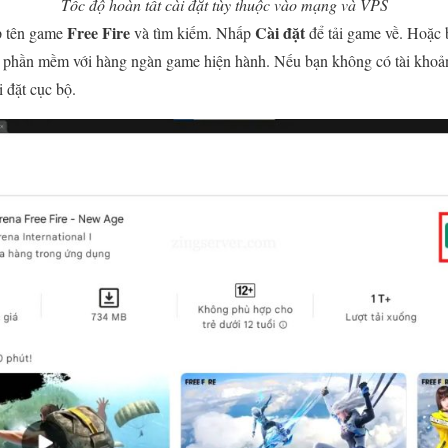
Tốc độ hoàn tất cài đặt tùy thuộc vào mạng và VPS
Free Fire
Cài đặt
p tên game
và tìm kiếm. Nhấp
để tải game về. Hoặc 
 phần mềm với hàng ngàn game hiện hành. Nếu bạn không có tài kho
i đặt cục bộ.