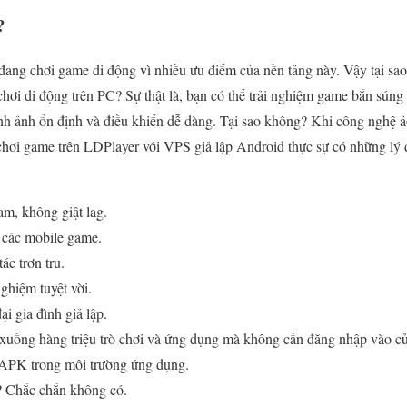
?
đang chơi game di động vì nhiều ưu điểm của nền tảng này. Vậy tại sao 
chơi di động trên PC? Sự thật là, bạn có thể trải nghiệm game bắn súng
ình ảnh ổn định và điều khiển dễ dàng. Tại sao không? Khi công nghệ ả
hì chơi game trên LDPlayer với VPS giả lập Android thực sự có những lý
m, không giật lag.
 các mobile game.
ác trơn tru.
nghiệm tuyệt vời.
i gia đình giả lập.
 xuống hàng triệu trò chơi và ứng dụng mà không cần đăng nhập vào c
 APK trong môi trường ứng dụng.
? Chắc chắn không có.