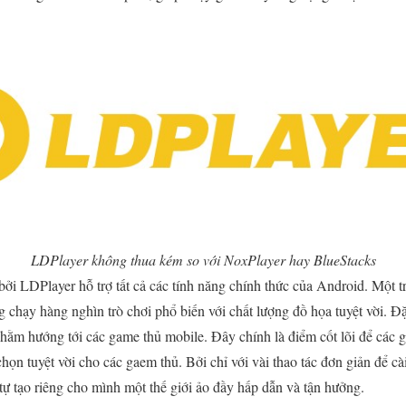
LDPlayer không thua kém so với NoxPlayer hay BlueStacks
i LDPlayer hỗ trợ tất cả các tính năng chính thức của Android. Một 
g chạy hàng nghìn trò chơi phổ biến với chất lượng đồ họa tuyệt vời. Đặ
hằm hướng tới các game thủ mobile. Đây chính là điểm cốt lõi để các g
chọn tuyệt vời cho các gaem thủ. Bởi chỉ với vài thao tác đơn giản để cà
 tự tạo riêng cho mình một thế giới ảo đầy hấp dẫn và tận hưởng.