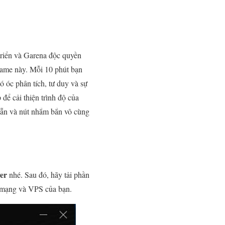
 triển và Garena độc quyền
game này. Mỗi 10 phút bạn
ó óc phân tích, tư duy và sự
để cải thiện trình độ của
 sẵn và nút nhắm bắn vô cùng
er
nhé. Sau đó, hãy tải phần
độ mạng và VPS của bạn.