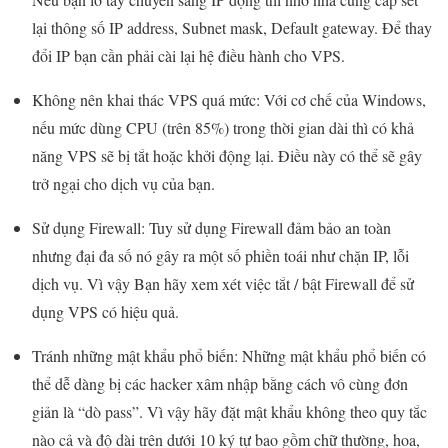
lại thông số IP address, Subnet mask, Default gateway. Để thay
đổi IP bạn cần phải cài lại hệ điều hành cho VPS.
Không nên khai thác VPS quá mức: Với cơ chế của Windows,
nếu mức dùng CPU (trên 85%) trong thời gian dài thì có khả
năng VPS sẽ bị tắt hoặc khởi động lại. Điều này có thể sẽ gây
trở ngại cho dịch vụ của bạn.
Sử dụng Firewall: Tuy sử dụng Firewall đảm bảo an toàn
nhưng đại đa số nó gây ra một số phiền toái như chặn IP, lỗi
dịch vụ. Vì vậy Bạn hãy xem xét việc tắt / bật Firewall để sử
dụng VPS có hiệu quả.
Tránh những mật khẩu phổ biến: Những mật khẩu phổ biến có
thể dễ dàng bị các hacker xâm nhập bằng cách vô cùng đơn
giản là “dò pass”. Vì vậy hãy đặt mật khẩu không theo quy tắc
nào cả và độ dài trên dưới 10 ký tự bao gồm chữ thường, hoa,