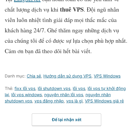
thuê VPS
chất lượng dịch vụ khi
. Đội ngũ nhân
viên luôn nhiệt tình giải đáp mọi thắc mắc của
khách hàng 24/7. Ghé thăm ngay những dịch vụ
của chúng tôi để có được sự lựa chọn phù hợp nhất.
Cảm ơn bạn đã theo dõi hết bài viết.
Danh mục:
Chia sẻ
,
Hướng dẫn sử dụng VPS
,
VPS Windows
Thẻ:
fixx lỗi vps
,
lỗi shutdown vps
,
lỗi vps
,
lỗi vps tự khởi động
lại
,
lỗi vps windows
,
nguyên nhân lỗi vps
,
nguyên nhân
shutdown vps
,
vps đăng nhập
,
vps là gì
,
VPS Windows giá rẻ
Để lại nhận xét