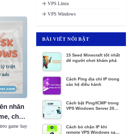
VPS Linux
VPS Windows
BÀI VIẾT NỔI BẬT
15 Seed Minecraft tốt nhất
để người chơi khám phá
Cách Ping địa chỉ IP trong
các hệ điều hành
Cách bật Ping/ICMP trong
yên nhân
VPS Windows Server 2016
và 2012 R2
ame, chạy
 treo game hay
Cách bỏ chặn IP khi
remote VPS Windows sai