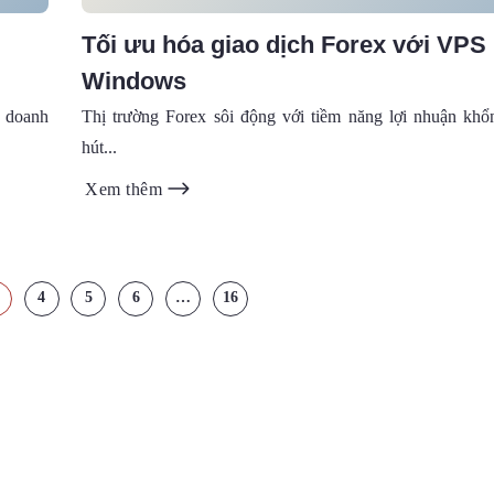
Tối ưu hóa giao dịch Forex với VPS
Windows
 doanh
Thị trường Forex sôi động với tiềm năng lợi nhuận khổ
hút...
Xem thêm
4
5
6
…
16