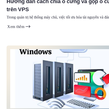
Hướng dẫn cách chia ổ cứng và gộp ổ c
trên VPS
Trong quản trị hệ thống máy chủ, việc tối ưu hóa tài nguyên và đả
Xem thêm