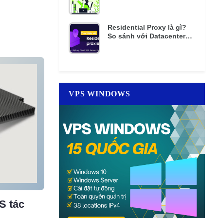
mật khẩu nhiều lần
Residential Proxy là gì?
So sánh với Datacenter
Proxy giá rẻ
VPS WINDOWS
S tác