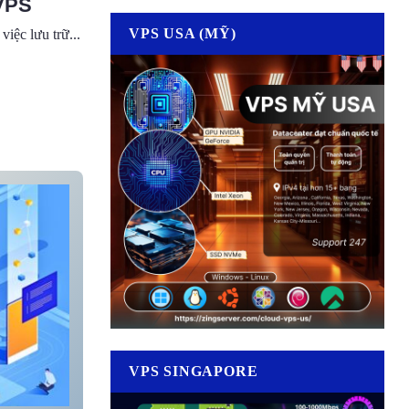
 VPS
VPS USA (MỸ)
iệc lưu trữ...
VPS SINGAPORE