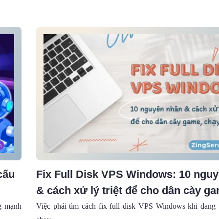
cấu
Fix Full Disk VPS Windows: 10 ngu
& cách xử lý triệt để cho dân cày g
ads
ng mạnh
Việc phải tìm cách fix full disk VPS Windows khi đang