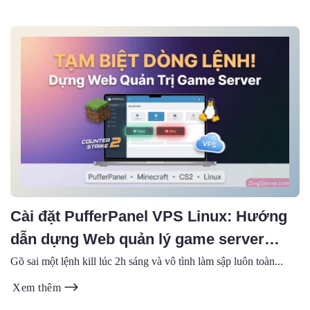
Cài đặt PufferPanel VPS Linux: Hướng
dẫn dựng Web quản lý game server
(2026)
Gõ sai một lệnh kill lúc 2h sáng và vô tình làm sập luôn toàn...
Xem thêm