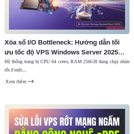
Xóa sổ I/O Bottleneck: Hướng dẫn tối
ưu tốc độ VPS Windows Server 2025
bằng Storage Spaces Direct
Hệ thống trang bị CPU 64 cores, RAM 256GB đang chạy nhàn
rỗi ở mức...
Xem thêm