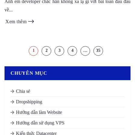
Linux & Docker mượt mà
Anh em developer chắc hẳn không xa lạ gì với bài toán đau đầu
về...
Xem thêm
1
2
3
4
…
35
CHUYÊN MỤC
Chia sẻ
Dropshipping
Hướng dẫn làm Website
Hướng dẫn sử dụng VPS
Kiến thức Datacenter