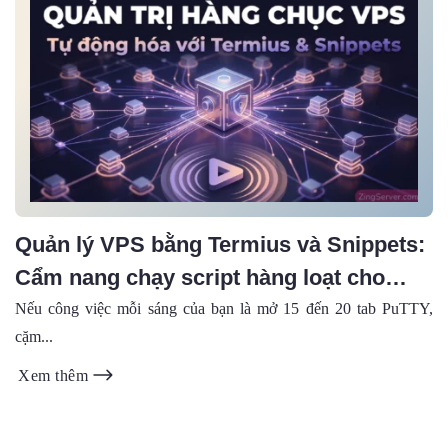
Quản lý VPS bằng Termius và Snippets:
Cẩm nang chạy script hàng loạt cho
SysAdmin (2026)
Nếu công việc mỗi sáng của bạn là mở 15 đến 20 tab PuTTY,
cặm...
Xem thêm