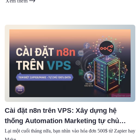
Xem thêm
Cài đặt n8n trên VPS: Xây dựng hệ
thống Automation Marketing tự chủ
100% dữ liệu (2026)
Lại một cuối tháng nữa, bạn nhìn vào hóa đơn 500$ từ Zapier hay
Make...