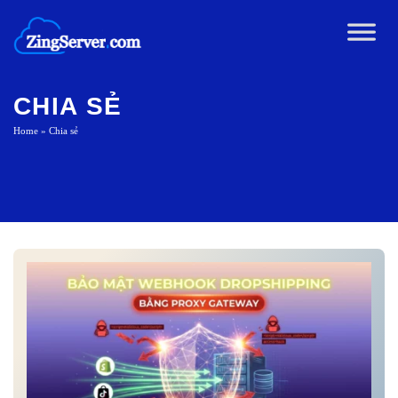
Chuyển
đến
nội
dung
CHIA SẺ
Home
»
Chia sẻ