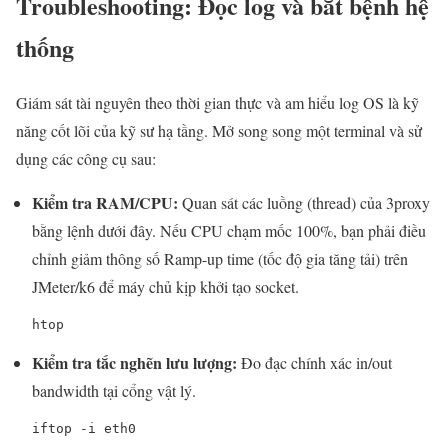
Troubleshooting: Đọc log và bắt bệnh hệ
thống
Giám sát tài nguyên theo thời gian thực và am hiểu log OS là kỹ
năng cốt lõi của kỹ sư hạ tầng. Mở song song một terminal và sử
dụng các công cụ sau:
Kiểm tra RAM/CPU:
Quan sát các luồng (thread) của 3proxy
bằng lệnh dưới đây. Nếu CPU chạm mốc 100%, bạn phải điều
chỉnh giảm thông số Ramp-up time (tốc độ gia tăng tải) trên
JMeter/k6 để máy chủ kịp khởi tạo socket.
htop
Kiểm tra tắc nghẽn lưu lượng:
Đo đạc chính xác in/out
bandwidth tại cổng vật lý.
iftop -i eth0