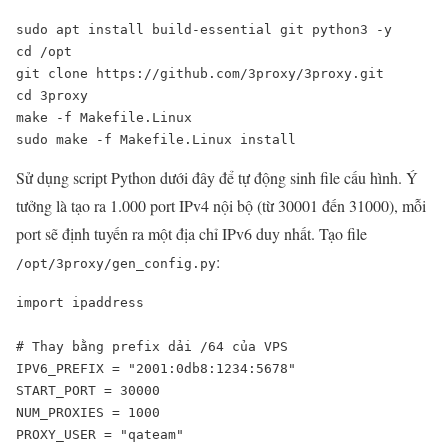
sudo apt install build-essential git python3 -y

cd /opt

git clone https://github.com/3proxy/3proxy.git

cd 3proxy

make -f Makefile.Linux

sudo make -f Makefile.Linux install
Sử dụng script Python dưới đây để tự động sinh file cấu hình. Ý
tưởng là tạo ra 1.000 port IPv4 nội bộ (từ 30001 đến 31000), mỗi
port sẽ định tuyến ra một địa chỉ IPv6 duy nhất. Tạo file
:
/opt/3proxy/gen_config.py
import ipaddress

# Thay bằng prefix dải /64 của VPS

IPV6_PREFIX = "2001:0db8:1234:5678"  

START_PORT = 30000                   

NUM_PROXIES = 1000                   

PROXY_USER = "qateam"                
