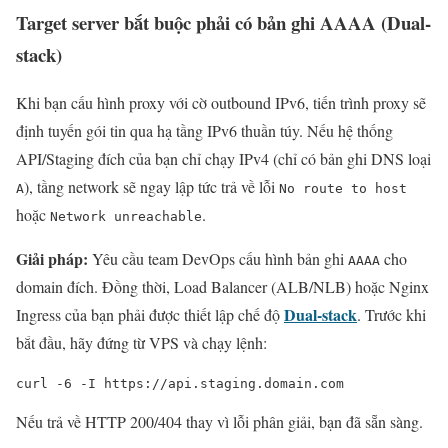
Target server bắt buộc phải có bản ghi AAAA (Dual-
stack)
Khi bạn cấu hình proxy với cờ outbound IPv6, tiến trình proxy sẽ
định tuyến gói tin qua hạ tầng IPv6 thuần túy. Nếu hệ thống
API/Staging đích của bạn chỉ chạy IPv4 (chỉ có bản ghi DNS loại
), tầng network sẽ ngay lập tức trả về lỗi
A
No route to host
hoặc
.
Network unreachable
Giải pháp:
Yêu cầu team DevOps cấu hình bản ghi
cho
AAAA
domain đích. Đồng thời, Load Balancer (ALB/NLB) hoặc Nginx
Dual-stack
Ingress của bạn phải được thiết lập chế độ
. Trước khi
bắt đầu, hãy đứng từ VPS và chạy lệnh:
curl -6 -I https://api.staging.domain.com
Nếu trả về HTTP 200/404 thay vì lỗi phân giải, bạn đã sẵn sàng.