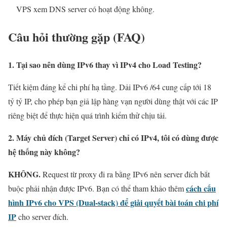
VPS xem DNS server có hoạt động không.
Câu hỏi thường gặp (FAQ)
1. Tại sao nên dùng IPv6 thay vì IPv4 cho Load Testing?
Tiết kiệm đáng kể chi phí hạ tầng. Dải IPv6 /64 cung cấp tới 18
tỷ tỷ IP, cho phép bạn giả lập hàng vạn người dùng thật với các IP
riêng biệt để thực hiện quá trình kiểm thử chịu tải.
2. Máy chủ đích (Target Server) chỉ có IPv4, tôi có dùng được
hệ thống này không?
KHÔNG.
Request từ proxy đi ra bằng IPv6 nên server đích bắt
cách cấu
buộc phải nhận được IPv6. Bạn có thể tham khảo thêm
hình IPv6 cho VPS (Dual-stack) để giải quyết bài toán chi phí
IP
cho server đích.