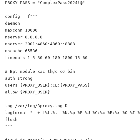
PROXY_PASS = "ComplexPass2024!@"         

config = f"""

daemon

maxconn 10000

nserver 8.8.8.8

nserver 2001:4860:4860::8888

nscache 65536

timeouts 1 5 30 60 180 1800 15 60

# Bật module xác thực cơ bản

auth strong

users {PROXY_USER}:CL:{PROXY_PASS}

allow {PROXY_USER}

log /var/log/3proxy.log D

logformat "- +_L%t.%.  %N.%p %E %U %C:%c %R:%r %O %I %
flush

"""
