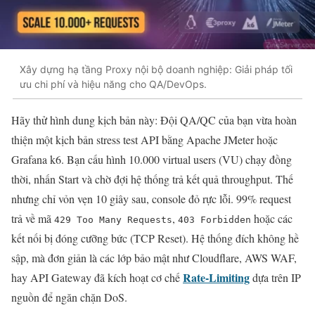
Xây dựng hạ tầng Proxy nội bộ doanh nghiệp: Giải pháp tối
ưu chi phí và hiệu năng cho QA/DevOps.
Hãy thử hình dung kịch bản này: Đội QA/QC của bạn vừa hoàn
thiện một kịch bản stress test API bằng Apache JMeter hoặc
Grafana k6. Bạn cấu hình 10.000 virtual users (VU) chạy đồng
thời, nhấn Start và chờ đợi hệ thống trả kết quả throughput. Thế
nhưng chỉ vỏn vẹn 10 giây sau, console đỏ rực lỗi. 99% request
trả về mã
,
hoặc các
429 Too Many Requests
403 Forbidden
kết nối bị đóng cưỡng bức (TCP Reset). Hệ thống đích không hề
sập, mà đơn giản là các lớp bảo mật như Cloudflare, AWS WAF,
Rate-Limiting
hay API Gateway đã kích hoạt cơ chế
dựa trên IP
nguồn để ngăn chặn DoS.