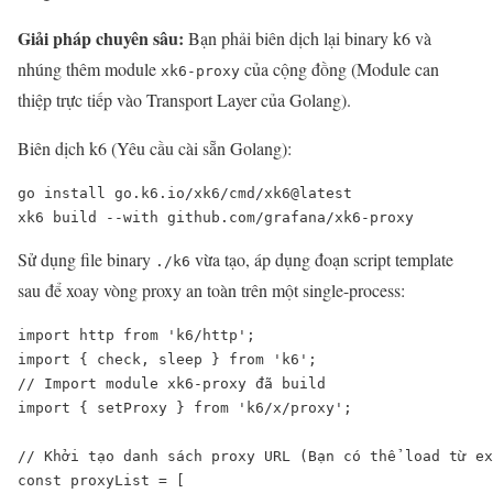
Giải pháp chuyên sâu:
Bạn phải biên dịch lại binary k6 và
nhúng thêm module
của cộng đồng (Module can
xk6-proxy
thiệp trực tiếp vào Transport Layer của Golang).
Biên dịch k6 (Yêu cầu cài sẵn Golang):
go install go.k6.io/xk6/cmd/xk6@latest

xk6 build --with github.com/grafana/xk6-proxy
Sử dụng file binary
vừa tạo, áp dụng đoạn script template
./k6
sau để xoay vòng proxy an toàn trên một single-process:
import http from 'k6/http';

import { check, sleep } from 'k6';

// Import module xk6-proxy đã build

import { setProxy } from 'k6/x/proxy'; 

// Khởi tạo danh sách proxy URL (Bạn có thể load từ ex
const proxyList = [
