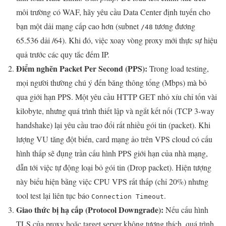
môi trường có WAF, hãy yêu cầu Data Center định tuyến cho
bạn một dải mạng cấp cao hơn (subnet
tương đương
/48
65.536 dải /64). Khi đó, việc xoay vòng proxy mới thực sự hiệu
quả trước các quy tắc đếm IP.
Điểm nghẽn Packet Per Second (PPS):
Trong load testing,
mọi người thường chú ý đến băng thông tổng (Mbps) mà bỏ
qua giới hạn PPS. Một yêu cầu HTTP GET nhỏ xíu chỉ tốn vài
kilobyte, nhưng quá trình thiết lập và ngắt kết nối (TCP 3-way
handshake) lại yêu cầu trao đổi rất nhiều gói tin (packet). Khi
lượng VU tăng đột biến, card mạng ảo trên VPS cloud có cấu
hình thấp sẽ đụng trần cấu hình PPS giới hạn của nhà mạng,
dẫn tới việc tự động loại bỏ gói tin (Drop packet). Hiện tượng
này biểu hiện bằng việc CPU VPS rất thấp (chỉ 20%) nhưng
tool test lại liên tục báo
.
Connection Timeout
Giao thức bị hạ cấp (Protocol Downgrade):
Nếu cấu hình
TLS của proxy hoặc target server không tương thích, quá trình