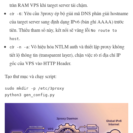
tràn RAM VPS khi target server tải chậm.
: Yêu cầu 3proxy ép bộ giải mã DNS phân giải hostname
cờ -6
của target server sang định dạng IPv6 (bản ghi AAAA) trước
tiên. Thiếu tham số này, kết nối sẽ văng lỗi
No route to
.
host
: Vô hiệu hóa NTLM auth và thiết lập proxy không
cờ -n -a
tiết lộ thông tin (transparent layer), chặn việc rò rỉ địa chỉ IP
gốc của VPS vào HTTP Header.
Tạo thư mục và chạy script:
sudo mkdir -p /etc/3proxy

python3 gen_config.py