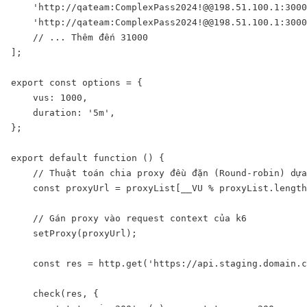
    'http://qateam:ComplexPass2024!@@198.51.100.1:3000
    'http://qateam:ComplexPass2024!@@198.51.100.1:3000
    // ... Thêm đến 31000

];

export const options = {

    vus: 1000, 

    duration: '5m',

};

export default function () {

    // Thuật toán chia proxy đều đặn (Round-robin) dựa
    const proxyUrl = proxyList[__VU % proxyList.length
    // Gán proxy vào request context của k6

    setProxy(proxyUrl);

    const res = http.get('https://api.staging.domain.c
    check(res, {
