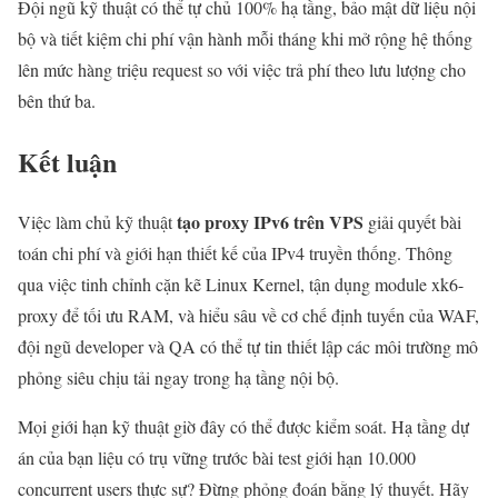
Đội ngũ kỹ thuật có thể tự chủ 100% hạ tầng, bảo mật dữ liệu nội
bộ và tiết kiệm chi phí vận hành mỗi tháng khi mở rộng hệ thống
lên mức hàng triệu request so với việc trả phí theo lưu lượng cho
bên thứ ba.
Kết luận
tạo proxy IPv6 trên VPS
Việc làm chủ kỹ thuật
giải quyết bài
toán chi phí và giới hạn thiết kế của IPv4 truyền thống. Thông
qua việc tinh chỉnh cặn kẽ Linux Kernel, tận dụng module xk6-
proxy để tối ưu RAM, và hiểu sâu về cơ chế định tuyến của WAF,
đội ngũ developer và QA có thể tự tin thiết lập các môi trường mô
phỏng siêu chịu tải ngay trong hạ tầng nội bộ.
Mọi giới hạn kỹ thuật giờ đây có thể được kiểm soát. Hạ tầng dự
án của bạn liệu có trụ vững trước bài test giới hạn 10.000
concurrent users thực sự? Đừng phỏng đoán bằng lý thuyết. Hãy