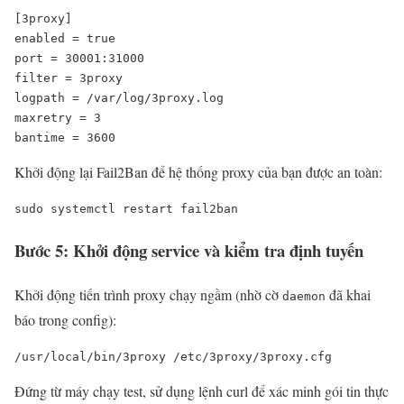
[3proxy]

enabled = true

port = 30001:31000

filter = 3proxy

logpath = /var/log/3proxy.log

maxretry = 3

bantime = 3600
Khởi động lại Fail2Ban để hệ thống proxy của bạn được an toàn:
sudo systemctl restart fail2ban
Bước 5: Khởi động service và kiểm tra định tuyến
Khởi động tiến trình proxy chạy ngầm (nhờ cờ
đã khai
daemon
báo trong config):
/usr/local/bin/3proxy /etc/3proxy/3proxy.cfg
Đứng từ máy chạy test, sử dụng lệnh curl để xác minh gói tin thực