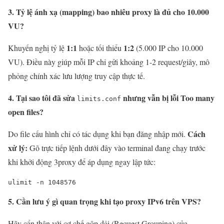
3. Tỷ lệ ánh xạ (mapping) bao nhiêu proxy là đủ cho 10.000
VU?
1:1
1:2
Khuyến nghị tỷ lệ
hoặc tối thiểu
(5.000 IP cho 10.000
VU). Điều này giúp mỗi IP chỉ gửi khoảng 1-2 request/giây, mô
phỏng chính xác lưu lượng truy cập thực tế.
4. Tại sao tôi đã sửa
nhưng vẫn bị lỗi Too many
limits.conf
open files?
Cách
Do file cấu hình chỉ có tác dụng khi bạn đăng nhập mới.
xử lý:
Gõ trực tiếp lệnh dưới đây vào terminal đang chạy trước
khi khởi động 3proxy để áp dụng ngay lập tức:
ulimit -n 1048576
5. Cần lưu ý gì quan trọng khi tạo proxy IPv6 trên VPS?
Hãy cẩn thận với cơ chế gộp dải (Request Grouping) của