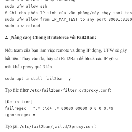
sudo ufw allow ssh

# Chỉ cho phép IP tĩnh của văn phòng/máy chạy tool tes
sudo ufw allow from IP_MAY_TEST to any port 30001:3100
sudo ufw reload
2. [Nâng cao] Chống Bruteforce với Fail2Ban:
Nếu team của bạn làm việc remote và dùng IP động, UFW sẽ gây
bất tiện. Thay vào đó, hãy cài Fail2Ban để block các IP gõ sai
mật khẩu proxy quá 3 lần.
sudo apt install fail2ban -y
Tạo file filter
:
/etc/fail2ban/filter.d/3proxy.conf
[Definition]

failregex = ^.* :\d+ .* 00000 00000 0 0 0 0.*$

ignoreregex =
Tạo jail
:
/etc/fail2ban/jail.d/3proxy.conf