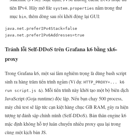
tiên IPv4. Hãy mở file
nằm trong thư
system.properties
mục
, thêm dòng sau rồi khởi động lại GUI:
bin
java.net.preferIPv4Stack=false

java.net.preferIPv6Addresses=true
Tránh lỗi Self-DDoS trên Grafana k6 bằng xk6-
proxy
Trong Grafana k6, một sai lầm nghiêm trọng là dùng bash script
sinh ra hàng trăm tiến trình ngầm (Ví dụ:
HTTP_PROXY=... k6
). Mỗi tiến trình này khởi tạo một bộ biên dịch
run script.js &
JavaScript (Goja runtime) độc lập. Nếu bạn chạy 500 process,
máy chủ test sẽ lập tức cạn kiệt hàng chục GB RAM, gây ra hiện
tượng tự đánh sập chính mình (Self-DDoS). Bản thân engine k6
mặc định không hỗ trợ luân chuyển nhiều proxy qua lại trong
cùng một kịch bản JS.