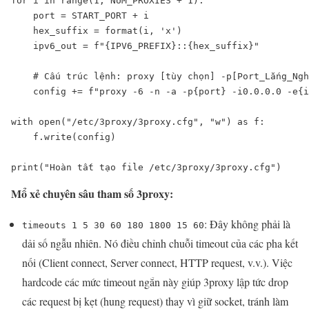
for i in range(1, NUM_PROXIES + 1):

    port = START_PORT + i

    hex_suffix = format(i, 'x')

    ipv6_out = f"{IPV6_PREFIX}::{hex_suffix}"

    # Cấu trúc lệnh: proxy [tùy chọn] -p[Port_Lắng_Ngh
    config += f"proxy -6 -n -a -p{port} -i0.0.0.0 -e{i
with open("/etc/3proxy/3proxy.cfg", "w") as f:

    f.write(config)

print("Hoàn tất tạo file /etc/3proxy/3proxy.cfg")
Mổ xẻ chuyên sâu tham số 3proxy:
: Đây không phải là
timeouts 1 5 30 60 180 1800 15 60
dải số ngẫu nhiên. Nó điều chỉnh chuỗi timeout của các pha kết
nối (Client connect, Server connect, HTTP request, v.v.). Việc
hardcode các mức timeout ngắn này giúp 3proxy lập tức drop
các request bị kẹt (hung request) thay vì giữ socket, tránh làm