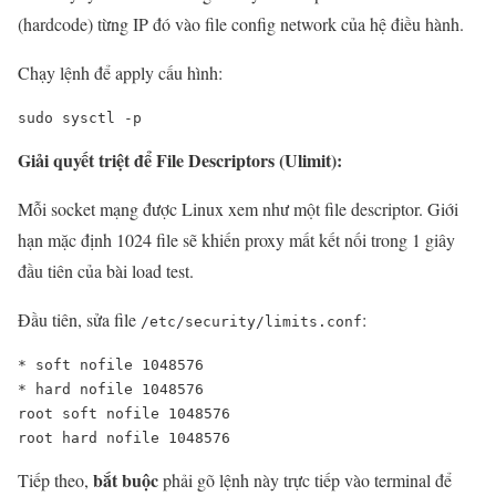
(hardcode) từng IP đó vào file config network của hệ điều hành.
Chạy lệnh để apply cấu hình:
sudo sysctl -p
Giải quyết triệt để File Descriptors (Ulimit):
Mỗi socket mạng được Linux xem như một file descriptor. Giới
hạn mặc định 1024 file sẽ khiến proxy mất kết nối trong 1 giây
đầu tiên của bài load test.
Đầu tiên, sửa file
:
/etc/security/limits.conf
* soft nofile 1048576

* hard nofile 1048576

root soft nofile 1048576

root hard nofile 1048576
bắt buộc
Tiếp theo,
phải gõ lệnh này trực tiếp vào terminal để