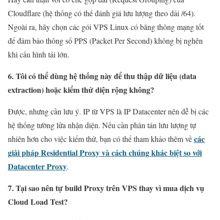
Cloudflare (hệ thống có thể đánh giá lưu lượng theo dải /64).
Ngoài ra, hãy chọn các gói VPS Linux có băng thông mạng tốt
để đảm bảo thông số PPS (Packet Per Second) không bị nghẽn
khi cấu hình tải lớn.
6. Tôi có thể dùng hệ thống này để thu thập dữ liệu (data
extraction) hoặc kiểm thử diện rộng không?
Được, nhưng cần lưu ý. IP từ VPS là IP Datacenter nên dễ bị các
hệ thống tường lửa nhận diện. Nếu cần phân tán lưu lượng tự
các
nhiên hơn cho việc kiểm thử, bạn có thể tham khảo thêm về
giải pháp Residential Proxy và cách chúng khác biệt so với
Datacenter Proxy
.
7. Tại sao nên tự build Proxy trên VPS thay vì mua dịch vụ
Cloud Load Test?