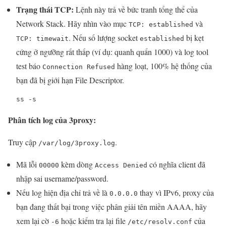
Trạng thái TCP:
Lệnh này trả về bức tranh tổng thể của
Network Stack. Hãy nhìn vào mục
và
TCP: established
. Nếu số lượng socket
bị kẹt
TCP: timewait
established
cứng ở ngưỡng rất thấp (ví dụ: quanh quẩn 1000) và log tool
test báo
hàng loạt, 100% hệ thống của
Connection Refused
bạn đã bị giới hạn File Descriptor.
ss -s
Phân tích log của 3proxy:
Truy cập
.
/var/log/3proxy.log
Mã lỗi
kèm dòng
có nghĩa client đã
00000
Access Denied
nhập sai username/password.
Nếu log hiện địa chỉ trả về là
thay vì IPv6, proxy của
0.0.0.0
bạn đang thất bại trong việc phân giải tên miền AAAA, hãy
xem lại cờ
hoặc kiểm tra lại file
của
-6
/etc/resolv.conf