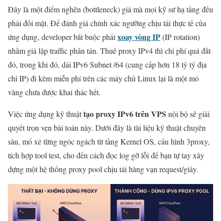
Đây là một điểm nghẽn (bottleneck) giả mà mọi kỹ sư hạ tầng đều
phải đối mặt. Để đánh giá chính xác ngưỡng chịu tải thực tế của
xoay vòng IP
ứng dụng, developer bắt buộc phải
(IP rotation)
nhằm giả lập traffic phân tán. Thuê proxy IPv4 thì chi phí quá đắt
đỏ, trong khi đó, dải IPv6 Subnet /64 (cung cấp hơn 18 tỷ tỷ địa
chỉ IP) đi kèm miễn phí trên các máy chủ Linux lại là một mỏ
vàng chưa được khai thác hết.
tạo proxy IPv6 trên VPS
Việc ứng dụng kỹ thuật
nội bộ sẽ giải
quyết trọn vẹn bài toán này. Dưới đây là tài liệu kỹ thuật chuyên
sâu, mổ xẻ từng ngóc ngách từ tầng Kernel OS, cấu hình 3proxy,
tích hợp tool test, cho đến cách đọc log gỡ lỗi để bạn tự tay xây
dựng một hệ thống proxy pool chịu tải hàng vạn request/giây.