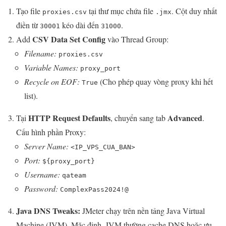
Tạo file
tại thư mục chứa file
. Cột duy nhất
proxies.csv
.jmx
điền từ
kéo dài đến
.
30001
31000
CSV Data Set Config
Add
vào Thread Group:
Filename:
proxies.csv
Variable Names:
proxy_port
Recycle on EOF:
(Cho phép quay vòng proxy khi hết
True
list).
HTTP Request Defaults
Advanced
Tại
, chuyển sang tab
.
Cấu hình phần Proxy:
Server Name:
<IP_VPS_CUA_BAN>
Port:
${proxy_port}
Username:
qateam
Password:
ComplexPass2024!@
Java DNS Tweaks:
JMeter chạy trên nền tảng Java Virtual
Machine (JVM). Mặc định, JVM thường cache DNS hoặc ưu