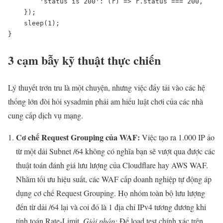
        'status is 200': (r) => r.status === 200,

    });

    sleep(1);

}
3 cạm bẫy kỹ thuật thực chiến
Lý thuyết trơn tru là một chuyện, nhưng việc đẩy tải vào các hệ
thống lớn đòi hỏi sysadmin phải am hiểu luật chơi của các nhà
cung cấp dịch vụ mạng.
Cơ chế Request Grouping của WAF:
Việc tạo ra 1.000 IP ảo
từ một dải Subnet /64 không có nghĩa bạn sẽ vượt qua được các
thuật toán đánh giá lưu lượng của Cloudflare hay AWS WAF.
Nhằm tối ưu hiệu suất, các WAF cấp doanh nghiệp tự động áp
dụng cơ chế Request Grouping. Họ nhóm toàn bộ lưu lượng
đến từ dải /64 lại và coi đó là 1 địa chỉ IPv4 tương đương khi
tính toán Rate-Limit.
Giải pháp:
Để load test chính xác trên