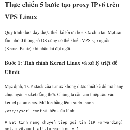
Thực chiến 5 bước tạo proxy IPv6 trên
VPS Linux
Quy trình dưới đây được thiết kế tối ưu hóa sức chịu tải. Một sai
lầm nhỏ ở thông số OS cũng có thể khiến VPS sập nguồn
(Kernel Panic) khi nhận tải đột ngột.
Bước 1: Tinh chỉnh Kernel Linux và xử lý triệt để
Ulimit
Mặc định, TCP stack của Linux không được thiết kế để mở hàng
chục ngàn socket đồng thời. Chúng ta cần can thiệp sâu vào
kernel parameters. Mở file bằng lệnh
sudo nano
và thêm cấu hình:
/etc/sysctl.conf
# Bật tính năng chuyển tiếp gói tin (IP Forwarding)

net.ipv6.conf.all.forwarding = 1
