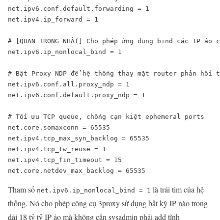
net.ipv6.conf.default.forwarding = 1

net.ipv4.ip_forward = 1

# [QUAN TRỌNG NHẤT] Cho phép ứng dụng bind các IP ảo c
net.ipv6.ip_nonlocal_bind = 1

# Bật Proxy NDP để hệ thống thay mặt router phản hồi t
net.ipv6.conf.all.proxy_ndp = 1

net.ipv6.conf.default.proxy_ndp = 1

# Tối ưu TCP queue, chống cạn kiệt ephemeral ports

net.core.somaxconn = 65535

net.ipv4.tcp_max_syn_backlog = 65535

net.ipv4.tcp_tw_reuse = 1

net.ipv4.tcp_fin_timeout = 15

net.core.netdev_max_backlog = 65535
Tham số
là trái tim của hệ
net.ipv6.ip_nonlocal_bind = 1
thống. Nó cho phép công cụ 3proxy sử dụng bất kỳ IP nào trong
dải 18 tỷ tỷ IP ảo mà không cần sysadmin phải add tĩnh