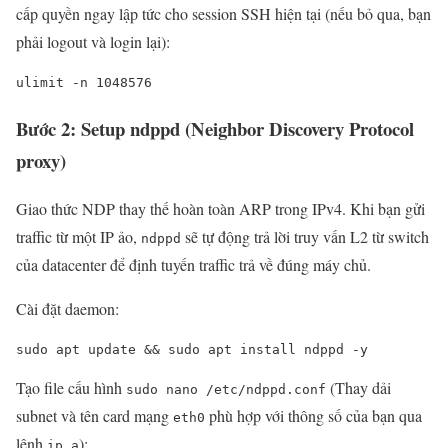
cấp quyền ngay lập tức cho session SSH hiện tại (nếu bỏ qua, bạn
phải logout và login lại):
ulimit -n 1048576
Bước 2: Setup ndppd (Neighbor Discovery Protocol
proxy)
Giao thức NDP thay thế hoàn toàn ARP trong IPv4. Khi bạn gửi
traffic từ một IP ảo,
sẽ tự động trả lời truy vấn L2 từ switch
ndppd
của datacenter để định tuyến traffic trả về đúng máy chủ.
Cài đặt daemon:
sudo apt update && sudo apt install ndppd -y
Tạo file cấu hình
(Thay dải
sudo nano /etc/ndppd.conf
subnet và tên card mạng
phù hợp với thông số của bạn qua
eth0
lệnh
):
ip a