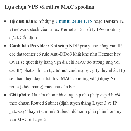
Lựa chọn VPS và rủi ro MAC spoofing
Hệ điều hành:
Ubuntu 24.04 LTS
Debian 12
Sử dụng
hoặc
vì network stack của Linux Kernel 5.15+ xử lý IPv6 routing
cực kỳ ổn định.
Cảnh báo Provider:
Khi setup NDP proxy cho hàng vạn IP,
các datacenter có rule Anti-DDoS khắt khe như Hetzner hay
OVH sẽ quét thấy hàng vạn địa chỉ MAC ảo (tương ứng với
các IP) phát sinh liên tục từ một card mạng vật lý duy nhất. Họ
sẽ nhận diện đây là hành vi MAC spoofing và tự động Null-
route (khóa mạng) máy chủ của bạn.
Giải pháp:
Ưu tiên chọn nhà cung cấp cho phép cấp dải /64
theo chuẩn Routed Subnet (định tuyến thẳng Layer 3 về IP
gateway) thay vì On-link Subnet, để tránh phải phản hồi truy
vấn MAC ở Layer 2.