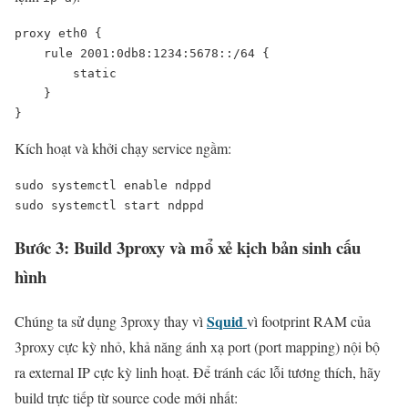
proxy eth0 {

    rule 2001:0db8:1234:5678::/64 {

        static

    }

}
Kích hoạt và khởi chạy service ngầm:
sudo systemctl enable ndppd

sudo systemctl start ndppd
Bước 3: Build 3proxy và mổ xẻ kịch bản sinh cấu
hình
Squid
Chúng ta sử dụng 3proxy thay vì
vì footprint RAM của
3proxy cực kỳ nhỏ, khả năng ánh xạ port (port mapping) nội bộ
ra external IP cực kỳ linh hoạt. Để tránh các lỗi tương thích, hãy
build trực tiếp từ source code mới nhất: