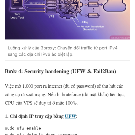
Luồng xử lý của 3proxy: Chuyển đổi traffic từ port IPv4
sang các địa chỉ IPv6 ảo biệt lập.
Bước 4: Security hardening (UFW & Fail2Ban)
Việc mở 1.000 port ra internet (dù có password) sẽ thu hút các
công cụ rà soát mạng. Nếu bị bruteforce (dò mật khẩu) liên tục,
CPU của VPS sẽ duy trì ở mức 100%.
1. Chỉ định IP truy cập bằng
UFW
:
sudo ufw enable

sudo ufw default deny incoming
