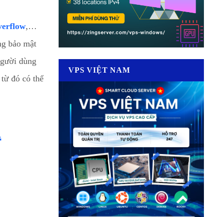
verflow
,…
ng bảo mật
 người dùng
VPS VIỆT NAM
từ đó có thể
n