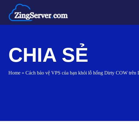
Chuyển
đến
nội
dung
CHIA SẺ
Home
»
Cách bảo vệ VPS của bạn khỏi lỗ hổng Dirty COW trên 