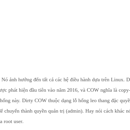
. Nó ảnh hưởng đến tất cả các hệ điều hành dựa trên Linux.
 được phát hiện đầu tiên vào năm 2016, và COW nghĩa là copy
ỗ hổng này. Dirty COW thuộc dạng lỗ hổng leo thang đặc quy
để chuyển thành quyền quản trị (admin). Hay nói cách khác nó 
a root user
.