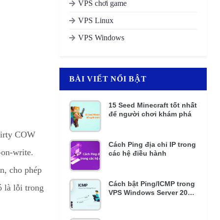
VPS chơi game
VPS Linux
VPS Windows
BÀI VIẾT NỔI BẬT
15 Seed Minecraft tốt nhất
để người chơi khám phá
 Dirty COW
Cách Ping địa chỉ IP trong
-on-write.
các hệ điều hành
ền, cho phép
Cách bật Ping/ICMP trong
là lỗi trong
VPS Windows Server 2016
và 2012 R2