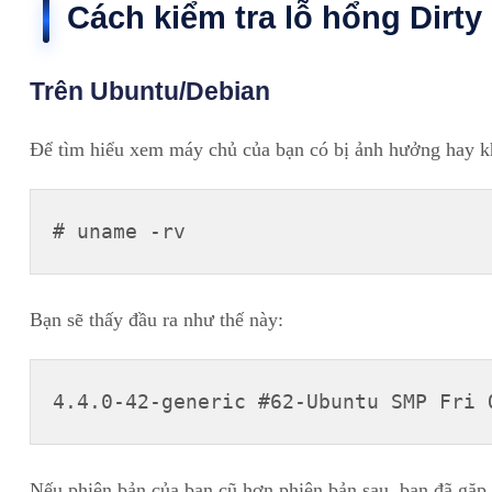
Cách kiểm tra lỗ hổng Dirt
Trên Ubuntu/Debian
Để tìm hiểu xem máy chủ của bạn có bị ảnh hưởng hay kh
# uname -rv
Bạn sẽ thấy đầu ra như thế này:
4.4.0-42-generic #62-Ubuntu SMP Fri 
Nếu phiên bản của bạn cũ hơn phiên bản sau, bạn đã gặp