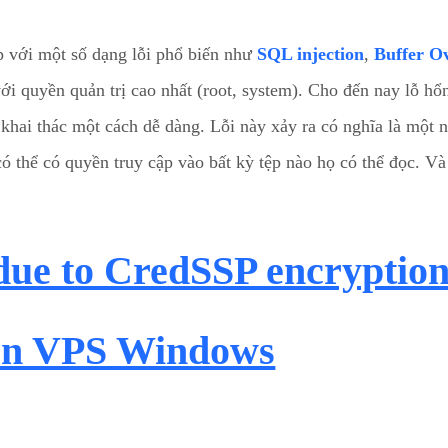
p với một số dạng lỗi phổ biến như
SQL injection
,
Buffer O
ới quyền quản trị cao nhất (root, system). Cho đến nay lỗ hổ
 khai thác một cách dễ dàng. Lỗi này xảy ra có nghĩa là một
 thể có quyền truy cập vào bất kỳ tệp nào họ có thể đọc. Và 
 due to CredSSP encryptio
rên VPS Windows