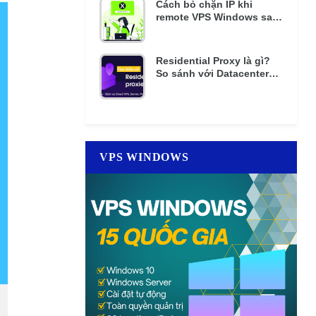
Cách bỏ chặn IP khi
remote VPS Windows sai
mật khẩu nhiều lần
Residential Proxy là gì?
So sánh với Datacenter
Proxy giá rẻ
VPS WINDOWS