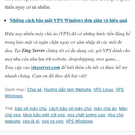
thiểu nguy cơ tái nhiễm.
Những cách bảo mật VPS Windows đơn giản và hiệu quả
Hiện nay nhiều máy chủ ảo (VPS) đã có những bước tiến đáng kể
trong bảo mật và ngăn chặn nguy cơ xâm nhập từ các mối đe
dọa. Tại
Zing Server
chúng tôi có đa dạng các gói VPS dành cho
mọi nhu cầu như lưu trữ website, dropshipping, treo game,…
Truy cập vào
zingserver.com
để biết thêm chi tiết và được hỗ trợ
nhanh chóng. Cảm ơn đã theo dõi bài viết!
Danh mục:
Chia sẻ
,
Hướng dẫn làm Website
,
VPS Linux
,
VPS
Windows
Thẻ:
bảo vệ máy chủ
,
cách bảo vệ máy chủ
,
máy chủ ảo
,
Máy
chủ vps
,
tăng bảo mật với vps
,
vps chất lượng cao
,
Vps cho
website
,
vps là gì
,
vps vs vpn
,
VPS Windows