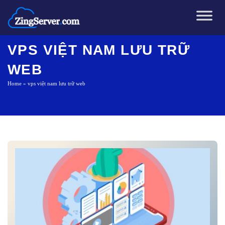
Chuyển
đến
nội
dung
VPS VIỆT NAM LƯU TRỮ
WEB
Home
»
vps việt nam lưu trữ web