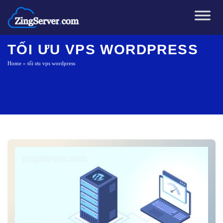
Chuyển
đến
nội
dung
TỐI ƯU VPS WORDPRESS
Home
»
tối ưu vps wordpress