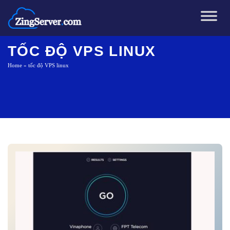
Chuyển
đến
nội
dung
TỐC ĐỘ VPS LINUX
Home
»
tốc độ VPS linux