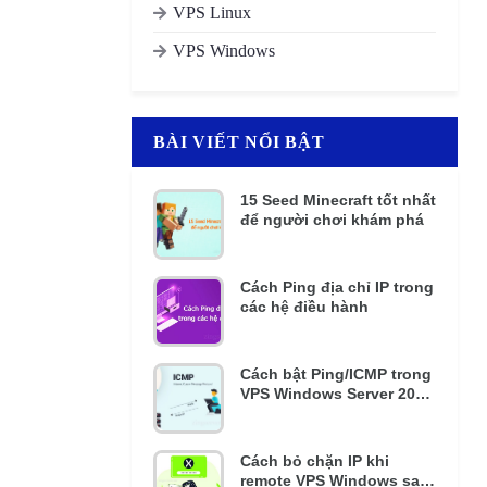
VPS Linux
VPS Windows
BÀI VIẾT NỔI BẬT
15 Seed Minecraft tốt nhất
để người chơi khám phá
Cách Ping địa chỉ IP trong
các hệ điều hành
Cách bật Ping/ICMP trong
VPS Windows Server 2016
và 2012 R2
Cách bỏ chặn IP khi
remote VPS Windows sai