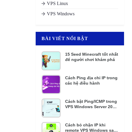
VPS Linux
VPS Windows
BÀI VIẾT NỔI BẬT
15 Seed Minecraft tốt nhất
để người chơi khám phá
Cách Ping địa chỉ IP trong
các hệ điều hành
Cách bật Ping/ICMP trong
VPS Windows Server 2016
và 2012 R2
Cách bỏ chặn IP khi
remote VPS Windows sai