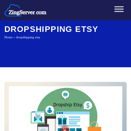
Chuyển
đến
nội
dung
DROPSHIPPING ETSY
Home
»
dropshipping etsy