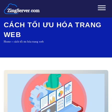
Chuyển
đến
nội
dung
CÁCH TỐI ƯU HÓA TRANG
WEB
Home
»
cách tối ưu hóa trang web