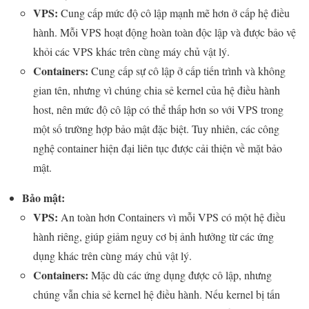
VPS:
Cung cấp mức độ cô lập mạnh mẽ hơn ở cấp hệ điều
hành. Mỗi VPS hoạt động hoàn toàn độc lập và được bảo vệ
khỏi các VPS khác trên cùng máy chủ vật lý.
Containers:
Cung cấp sự cô lập ở cấp tiến trình và không
gian tên, nhưng vì chúng chia sẻ kernel của hệ điều hành
host, nên mức độ cô lập có thể thấp hơn so với VPS trong
một số trường hợp bảo mật đặc biệt. Tuy nhiên, các công
nghệ container hiện đại liên tục được cải thiện về mặt bảo
mật.
Bảo mật:
VPS:
An toàn hơn Containers vì mỗi VPS có một hệ điều
hành riêng, giúp giảm nguy cơ bị ảnh hưởng từ các ứng
dụng khác trên cùng máy chủ vật lý.
Containers:
Mặc dù các ứng dụng được cô lập, nhưng
chúng vẫn chia sẻ kernel hệ điều hành. Nếu kernel bị tấn