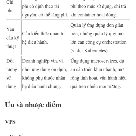
Chi
phí cố định theo tài
phí theo mức sử dụng, chỉ trả
phí
nguyên, có thể lãng phí.
khi container hoạt động.
Quản lý ứng dụng đơn giản
Yêu
Cần kiến thức quản trị
hơn, nhưng quản lý quy mô
cầu kỹ
hệ điều hành.
lớn cần công cụ orchestration
thuật
(ví dụ: Kubernetes).
Đối
Doanh nghiệp vừa và
Ứng dụng microservices, dự
tượng
nhỏ, ứng dụng ổn định,
án cần triển khai nhanh, mở
sử
không phụ thuộc nhân
rộng linh hoạt, vận hành hiệu
dụng
hệ điều hành chung.
quả trên nhiều môi trường.
Ưu và nhược điểm
VPS