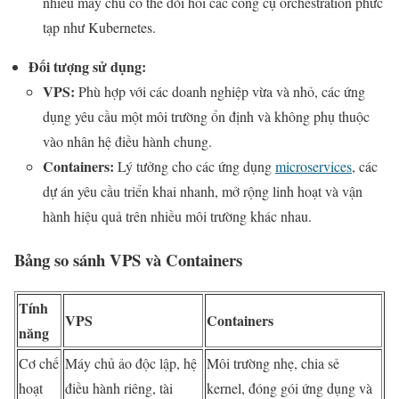
nhiều máy chủ có thể đòi hỏi các công cụ orchestration phức
tạp như Kubernetes.
Đối tượng sử dụng:
VPS:
Phù hợp với các doanh nghiệp vừa và nhỏ, các ứng
dụng yêu cầu một môi trường ổn định và không phụ thuộc
vào nhân hệ điều hành chung.
Containers:
Lý tưởng cho các ứng dụng
microservices
, các
dự án yêu cầu triển khai nhanh, mở rộng linh hoạt và vận
hành hiệu quả trên nhiều môi trường khác nhau.
Bảng so sánh VPS và Containers
Tính
VPS
Containers
năng
Cơ chế
Máy chủ ảo độc lập, hệ
Môi trường nhẹ, chia sẻ
hoạt
điều hành riêng, tài
kernel, đóng gói ứng dụng và