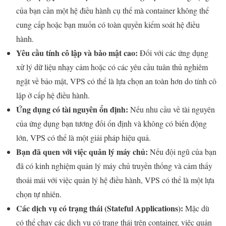
của bạn cần một hệ điều hành cụ thể mà container không thể
cung cấp hoặc bạn muốn có toàn quyền kiểm soát hệ điều
hành.
Yêu cầu tính cô lập và bảo mật cao:
Đối với các ứng dụng
xử lý dữ liệu nhạy cảm hoặc có các yêu cầu tuân thủ nghiêm
ngặt về bảo mật, VPS có thể là lựa chọn an toàn hơn do tính cô
lập ở cấp hệ điều hành.
Ứng dụng có tài nguyên ổn định:
Nếu nhu cầu về tài nguyên
của ứng dụng bạn tương đối ổn định và không có biến động
lớn, VPS có thể là một giải pháp hiệu quả.
Bạn đã quen với việc quản lý máy chủ:
Nếu đội ngũ của bạn
đã có kinh nghiệm quản lý máy chủ truyền thống và cảm thấy
thoải mái với việc quản lý hệ điều hành, VPS có thể là một lựa
chọn tự nhiên.
Các dịch vụ có trạng thái (Stateful Applications):
Mặc dù
có thể chạy các dịch vụ có trạng thái trên container, việc quản