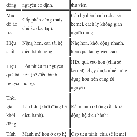
động
nguyên cố định.
thư viện.
Mức
Cấp hệ điều hành (chia sẻ
Cấp phần cứng (máy
độ ảo
kernel, cách ly không gian
chủ ảo độc lập).
hóa
người dùng).
Hiệu
Nặng hơn, cần tải hệ
Nhẹ hơn, khởi động nhanh,
suất
điều hành riêng.
hiệu quả tài nguyên cao.
Hiệu quả cao hơn (chia sẻ
Hiệu
Tốn nhiều tài nguyên
kernel), chạy được nhiều ứng
quả tài
hơn (hệ điều hành
dụng hơn trên cùng tài
nguyên
riêng).
nguyên.
Thời
gian
Lâu hơn (khởi động hệ
Rất nhanh (không cần khởi
khởi
điều hành).
động hệ điều hành).
động
Tính
Mạnh mẽ hơn ở cấp hệ
Cấp tiến trình, chia sẻ kernel