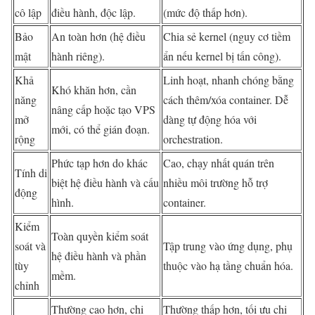
cô lập
điều hành, độc lập.
(mức độ thấp hơn).
Bảo
An toàn hơn (hệ điều
Chia sẻ kernel (nguy cơ tiềm
mật
hành riêng).
ẩn nếu kernel bị tấn công).
Khả
Linh hoạt, nhanh chóng bằng
Khó khăn hơn, cần
năng
cách thêm/xóa container. Dễ
nâng cấp hoặc tạo VPS
mở
dàng tự động hóa với
mới, có thể gián đoạn.
rộng
orchestration.
Phức tạp hơn do khác
Cao, chạy nhất quán trên
Tính di
biệt hệ điều hành và cấu
nhiều môi trường hỗ trợ
động
hình.
container.
Kiểm
Toàn quyền kiểm soát
soát và
Tập trung vào ứng dụng, phụ
hệ điều hành và phần
tùy
thuộc vào hạ tầng chuẩn hóa.
mềm.
chỉnh
Thường cao hơn, chi
Thường thấp hơn, tối ưu chi