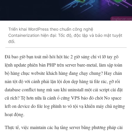
Triển khai WordPress theo chuẩn công nghệ
Containerization hiện đại: Tốc độ, độc lập và bảo mật tuyệt
đối.
Đã bao giờ bạn toát mồ hôi hột lúc 2 giờ sáng chỉ vì lỡ tay gõ
lệnh update phiên bản PHP trên server bare-metal, làm sập toàn
bộ hàng chục website khách hàng đang chạy chung? Hay chán
nản tột độ với cảnh phải lặn lội dọn dẹp hàng tá file rác, gỡ rối
database conflict tung mù sau khi uninstall một cái script cài đặt
cũ rích? Tệ hơn nữa là cảnh ổ cứng VPS báo đỏ chót No space
left on device do file log phình to vô tội vạ khiến máy chủ ngừng
hoạt động.
Thực tế, việc maintain các hạ tầng server bằng phương pháp cài