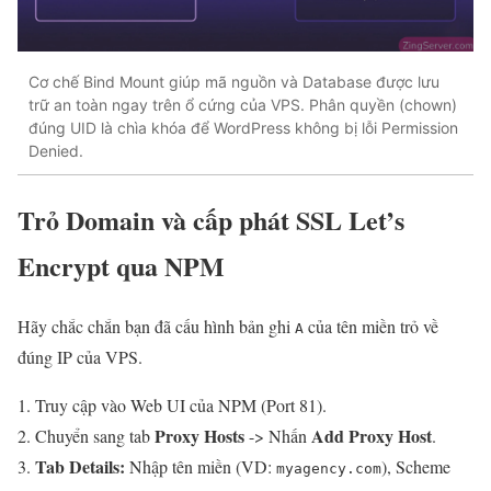
Cơ chế Bind Mount giúp mã nguồn và Database được lưu
trữ an toàn ngay trên ổ cứng của VPS. Phân quyền (chown)
đúng UID là chìa khóa để WordPress không bị lỗi Permission
Denied.
Trỏ Domain và cấp phát SSL Let’s
Encrypt qua NPM
Hãy chắc chắn bạn đã cấu hình bản ghi
của tên miền trỏ về
A
đúng IP của VPS.
Truy cập vào Web UI của NPM (Port 81).
Proxy Hosts
Add Proxy Host
Chuyển sang tab
-> Nhấn
.
Tab Details:
Nhập tên miền (VD:
), Scheme
myagency.com