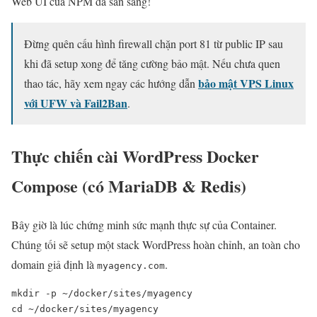
Web UI của NPM đã sẵn sàng!
Đừng quên cấu hình firewall chặn port 81 từ public IP sau
khi đã setup xong để tăng cường bảo mật. Nếu chưa quen
bảo mật VPS Linux
thao tác, hãy xem ngay các hướng dẫn
với UFW và Fail2Ban
.
Thực chiến cài WordPress Docker
Compose (có MariaDB & Redis)
Bây giờ là lúc chứng minh sức mạnh thực sự của Container.
Chúng tối sẽ setup một stack WordPress hoàn chỉnh, an toàn cho
domain giả định là
.
myagency.com
mkdir -p ~/docker/sites/myagency

cd ~/docker/sites/myagency