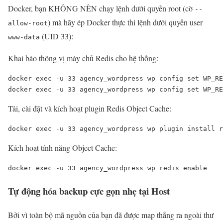
Docker, bạn KHÔNG NÊN chạy lệnh dưới quyền root (cờ
--
) mà hãy ép Docker thực thi lệnh dưới quyền user
allow-root
(UID 33):
www-data
Khai báo thông vị máy chủ Redis cho hệ thống:
docker exec -u 33 agency_wordpress wp config set WP_RE
docker exec -u 33 agency_wordpress wp config set WP_RE
Tải, cài đặt và kích hoạt plugin Redis Object Cache:
docker exec -u 33 agency_wordpress wp plugin install r
Kích hoạt tính năng Object Cache:
docker exec -u 33 agency_wordpress wp redis enable
Tự động hóa backup cực gọn nhẹ tại Host
Bởi vì toàn bộ mã nguồn của bạn đã được map thẳng ra ngoài thư