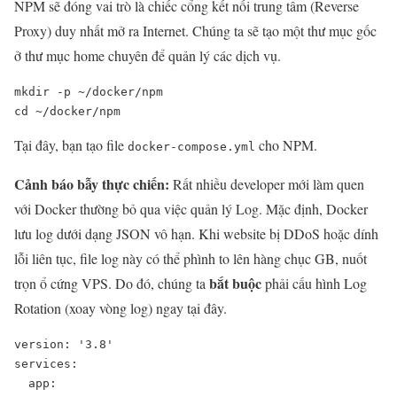
NPM sẽ đóng vai trò là chiếc cổng kết nối trung tâm (Reverse
Proxy) duy nhất mở ra Internet. Chúng ta sẽ tạo một thư mục gốc
ở thư mục home chuyên để quản lý các dịch vụ.
mkdir -p ~/docker/npm

cd ~/docker/npm
Tại đây, bạn tạo file
cho NPM.
docker-compose.yml
Cảnh báo bẫy thực chiến:
Rất nhiều developer mới làm quen
với Docker thường bỏ qua việc quản lý Log. Mặc định, Docker
lưu log dưới dạng JSON vô hạn. Khi website bị DDoS hoặc dính
lỗi liên tục, file log này có thể phình to lên hàng chục GB, nuốt
bắt buộc
trọn ổ cứng VPS. Do đó, chúng ta
phải cấu hình Log
Rotation (xoay vòng log) ngay tại đây.
version: '3.8'

services:

  app:
