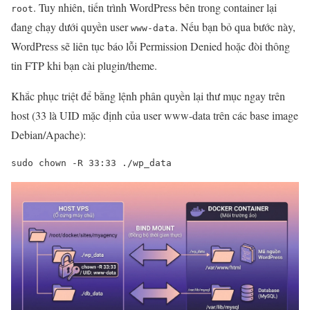
. Tuy nhiên, tiến trình WordPress bên trong container lại
root
đang chạy dưới quyền user
. Nếu bạn bỏ qua bước này,
www-data
WordPress sẽ liên tục báo lỗi Permission Denied hoặc đòi thông
tin FTP khi bạn cài plugin/theme.
Khắc phục triệt để bằng lệnh phân quyền lại thư mục ngay trên
host (33 là UID mặc định của user www-data trên các base image
Debian/Apache):
sudo chown -R 33:33 ./wp_data 