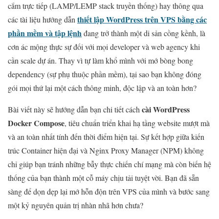
cắm trực tiếp (LAMP/LEMP stack truyền thống) hay thông qua
thiết lập WordPress trên VPS bằng các
các tài liệu hướng dẫn
phần mềm và tập lệnh
đang trở thành một di sản cồng kềnh, là
cơn ác mộng thực sự đối với mọi developer và web agency khi
cần scale dự án. Thay vì tự làm khổ mình với mớ bòng bong
dependency (sự phụ thuộc phần mềm), tại sao bạn không đóng
gói mọi thứ lại một cách thông minh, độc lập và an toàn hơn?
cài WordPress
Bài viết này sẽ hướng dẫn bạn chi tiết cách
Docker Compose
, tiêu chuẩn triển khai hạ tầng website mượt mà
và an toàn nhất tính đến thời điểm hiện tại. Sự kết hợp giữa kiến
trúc Container hiện đại và Nginx Proxy Manager (NPM) không
chỉ giúp bạn tránh những bẫy thực chiến chí mạng mà còn biến hệ
thống của bạn thành một cỗ máy chịu tải tuyệt vời. Bạn đã sẵn
sàng để dọn dẹp lại mớ hỗn độn trên VPS của mình và bước sang
một kỷ nguyên quản trị nhàn nhã hơn chưa?