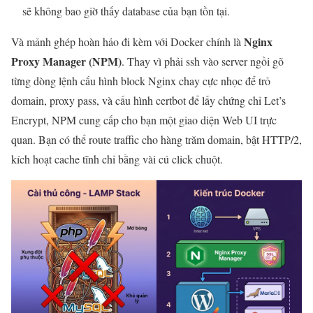
sẽ không bao giờ thấy database của bạn tồn tại.
Nginx
Và mảnh ghép hoàn hảo đi kèm với Docker chính là
Proxy Manager (NPM)
. Thay vì phải ssh vào server ngồi gõ
từng dòng lệnh cấu hình block Nginx chay cực nhọc để trỏ
domain, proxy pass, và cấu hình certbot để lấy chứng chỉ Let’s
Encrypt, NPM cung cấp cho bạn một giao diện Web UI trực
quan. Bạn có thể route traffic cho hàng trăm domain, bật HTTP/2,
kích hoạt cache tĩnh chỉ bằng vài cú click chuột.