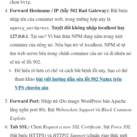
chọn
.
http
Forward Hostname / IP (bẫy 502 Bad Gateway):
Bắt buộc
nhập tên của container web, trong trường hợp này là
Tuyệt đối không nhập localhost hay
.
agency_wordpress
127.0.0.1
. Tại sao? Vì bản thân NPM đang nằm trong một
container của riêng nó. Nếu bạn trỏ về localhost, NPM sẽ tự
tìm web server bên trong chính container của nó và dĩ nhiên nó
sẽ trả về lỗi 502.
Để hiểu rõ hơn cơ chế và cách bắt bệnh lỗi này, bạn có thể
bài viết hướng dẫn sửa lỗi 502 Nginx trên
tham khảo
VPS chuyên sâu
.
Forward Port:
Nhập
(Do image WordPress bản Apache
80
lắng nghe port 80). Bật
Websockets Support
và
Block Common
Exploits
.
Tab SSL:
Chọn
Request a new SSL Certificate
, bật
Force SSL
(bắt buộc HTTPS) và
HTTP/2 Support
(chuẩn giao thức mới