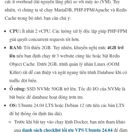
cực ít overhead (tài nguyên lãng phí) so với máy ảo (VM). Tuy
nhiên, vì chúng ta sẽ chạy MariaDB, PHP-FPM/Apache và Redis
Cache trong bộ nhớ, bạn cần chú ý:
CPU:
Ít nhất 2 vCPU. Các luồng xử lý độc lập giúp PHP-FPM
giải quyết concurrent requests tốt hơn.
RAM:
4GB trở
Tối thiểu 2GB. Tuy nhiên, khuyến nghị mức
lên
nếu bạn định chạy từ 3 website cùng lúc hoặc bật Redis
Object Cache. Dưới 2GB, trình quản lý nhân Linux (OOM
Killer) rất dễ can thiệp và ngắt ngang tiến trình Database khi có
traffic đột biến.
Ổ cứng:
SSD NVMe 50GB trở lên. Tốc độ I/O của NVMe là
bắt buộc để database hoạt động trơn tru.
OS:
Ubuntu 24.04 LTS hoặc Debian 12 (ưu tiên các bản LTS
để hệ thống ổn định lâu dài).
Trước khi bắt tay vào chạy lệnh Docker, bạn nên tham khảo
danh sách checklist tối ưu VPS Ubuntu 24.04
qua
để đảm