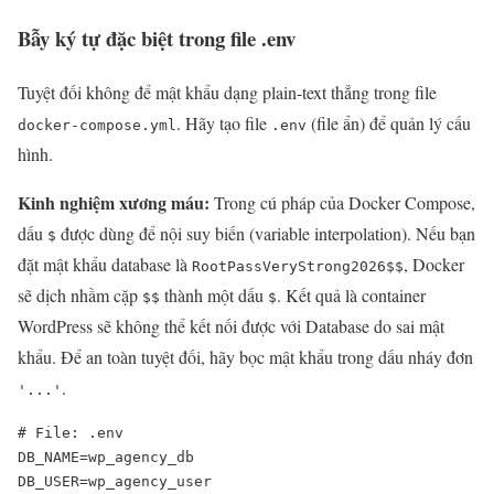
Bẫy ký tự đặc biệt trong file .env
Tuyệt đối không để mật khẩu dạng plain-text thẳng trong file
. Hãy tạo file
(file ẩn) để quản lý cấu
docker-compose.yml
.env
hình.
Kinh nghiệm xương máu:
Trong cú pháp của Docker Compose,
dấu
được dùng để nội suy biến (variable interpolation). Nếu bạn
$
đặt mật khẩu database là
, Docker
RootPassVeryStrong2026$$
sẽ dịch nhầm cặp
thành một dấu
. Kết quả là container
$$
$
WordPress sẽ không thể kết nối được với Database do sai mật
khẩu. Để an toàn tuyệt đối, hãy bọc mật khẩu trong dấu nháy đơn
.
'...'
# File: .env

DB_NAME=wp_agency_db

DB_USER=wp_agency_user
