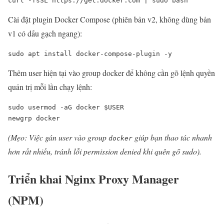
curl -fsSL https://get.docker.com | sudo bash
Cài đặt plugin Docker Compose (phiên bản v2, không dùng bản
v1 có dấu gạch ngang):
sudo apt install docker-compose-plugin -y
Thêm user hiện tại vào group docker để không cần gõ lệnh quyền
quản trị mỗi lần chạy lệnh:
sudo usermod -aG docker $USER

newgrp docker
(Mẹo: Việc gán user vào group
giúp bạn thao tác nhanh
docker
hơn rất nhiều, tránh lỗi permission denied khi quên gõ sudo).
Triển khai Nginx Proxy Manager
(NPM)