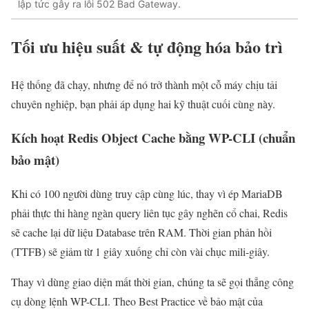
lập tức gây ra lỗi 502 Bad Gateway.
Tối ưu hiệu suất & tự động hóa bảo trì
Hệ thống đã chạy, nhưng để nó trở thành một cỗ máy chịu tải
chuyên nghiệp, bạn phải áp dụng hai kỹ thuật cuối cùng này.
Kích hoạt Redis Object Cache bằng WP-CLI (chuẩn
bảo mật)
Khi có 100 người dùng truy cập cùng lúc, thay vì ép MariaDB
phải thực thi hàng ngàn query liên tục gây nghẽn cổ chai, Redis
sẽ cache lại dữ liệu Database trên RAM. Thời gian phản hồi
(TTFB) sẽ giảm từ 1 giây xuống chỉ còn vài chục mili-giây.
Thay vì dùng giao diện mất thời gian, chúng ta sẽ gọi thẳng công
cụ dòng lệnh WP-CLI. Theo Best Practice về bảo mật của