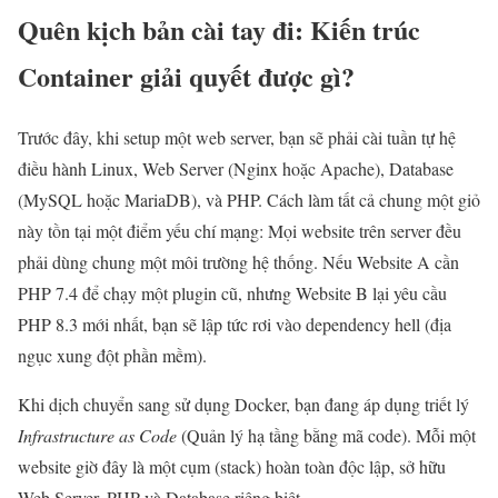
Quên kịch bản cài tay đi: Kiến trúc
Container giải quyết được gì?
Trước đây, khi setup một web server, bạn sẽ phải cài tuần tự hệ
điều hành Linux, Web Server (Nginx hoặc Apache), Database
(MySQL hoặc MariaDB), và PHP. Cách làm tất cả chung một giỏ
này tồn tại một điểm yếu chí mạng: Mọi website trên server đều
phải dùng chung một môi trường hệ thống. Nếu Website A cần
PHP 7.4 để chạy một plugin cũ, nhưng Website B lại yêu cầu
PHP 8.3 mới nhất, bạn sẽ lập tức rơi vào dependency hell (địa
ngục xung đột phần mềm).
Khi dịch chuyển sang sử dụng Docker, bạn đang áp dụng triết lý
Infrastructure as Code
(Quản lý hạ tầng bằng mã code). Mỗi một
website giờ đây là một cụm (stack) hoàn toàn độc lập, sở hữu
Web Server, PHP và Database riêng biệt.