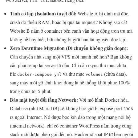
Tính cô lập (Isolation) tuyệt đối:
Website A bị dính mã độc,
crash do thiếu RAM, hoặc bị quá tải request? Không sao cả!
Website B nằm ở container bên cạnh vẫn hoạt động trơn tru mà
không hề hay biết, bởi chúng bị giới hạn tài nguyên độc lập.
Zero Downtime Migration (Di chuyển không gián đoạn):
Cần chuyển nhà sang một VPS mới mạnh mẽ hơn? Bạn không
cần phải setup lại server từ đầu. Chỉ cần rsync thư mục chứa
file
và thư mục
(chứa data),
docker-compose.yml
volumes
sang máy mới gõ lệnh khởi động là hệ thống khôi phục 100%
trong chưa tới 5 phút.
Bảo mật tuyệt đối tầng Network:
Với mô hình Docker hóa,
Database (như MariaDB) sẽ không bao giờ bị expose port
3306
ra ngoài Internet. Nó được bọc kín đáo trong một mạng nội bộ
(internal network), chỉ có container WordPress nằm trong cùng
stack mới được phép gọi đến nó. Hacker rà soát IP từ bên ngoài