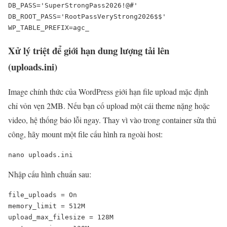
DB_PASS='SuperStrongPass2026!@#'

DB_ROOT_PASS='RootPassVeryStrong2026$$'

WP_TABLE_PREFIX=agc_
Xử lý triệt để giới hạn dung lượng tải lên
(uploads.ini)
Image chính thức của WordPress giới hạn file upload mặc định
chỉ vỏn vẹn 2MB. Nếu bạn cố upload một cái theme nặng hoặc
video, hệ thống báo lỗi ngay. Thay vì vào trong container sửa thủ
công, hãy mount một file cấu hình ra ngoài host:
nano uploads.ini
Nhập cấu hình chuẩn sau:
file_uploads = On

memory_limit = 512M

upload_max_filesize = 128M
