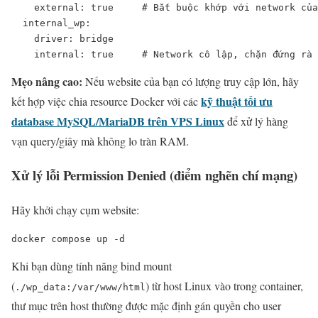
    external: true     # Bắt buộc khớp với network của
  internal_wp:

    driver: bridge

    internal: true     # Network cô lập, chặn đứng rà 
Mẹo nâng cao:
Nếu website của bạn có lượng truy cập lớn, hãy
kỹ thuật tối ưu
kết hợp việc chia resource Docker với các
database MySQL/MariaDB trên VPS Linux
để xử lý hàng
vạn query/giây mà không lo tràn RAM.
Xử lý lỗi Permission Denied (điểm nghẽn chí mạng)
Hãy khởi chạy cụm website:
docker compose up -d
Khi bạn dùng tính năng bind mount
(
) từ host Linux vào trong container,
./wp_data:/var/www/html
thư mục trên host thường được mặc định gán quyền cho user