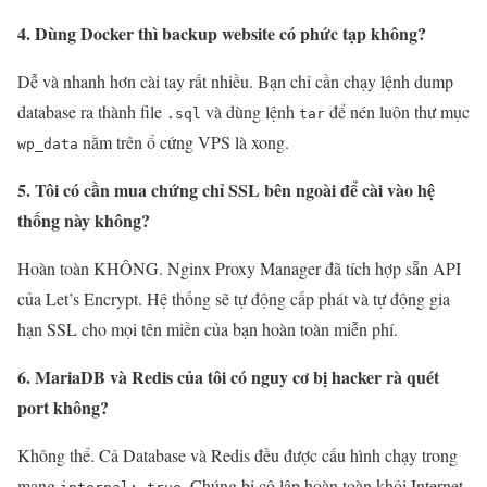
4. Dùng Docker thì backup website có phức tạp không?
Dễ và nhanh hơn cài tay rất nhiều. Bạn chỉ cần chạy lệnh dump
database ra thành file
và dùng lệnh
để nén luôn thư mục
.sql
tar
nằm trên ổ cứng VPS là xong.
wp_data
5. Tôi có cần mua chứng chỉ SSL bên ngoài để cài vào hệ
thống này không?
Hoàn toàn KHÔNG. Nginx Proxy Manager đã tích hợp sẵn API
của Let’s Encrypt. Hệ thống sẽ tự động cấp phát và tự động gia
hạn SSL cho mọi tên miền của bạn hoàn toàn miễn phí.
6. MariaDB và Redis của tôi có nguy cơ bị hacker rà quét
port không?
Không thể. Cả Database và Redis đều được cấu hình chạy trong
mạng
. Chúng bị cô lập hoàn toàn khỏi Internet,