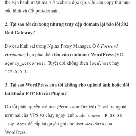
thể vận hành mượt mà 3-5 website độc lập. Chỉ cần copy thư mục
cấu hình và đổi port/domain.
2. Tại sao tôi cài xong nhưng truy cập domain lại báo lỗi 502
Bad Gateway?
Do cấu hình sai trong Nginx Proxy Manager. Ở ô
Forward
tên của container WordPress
Hostname
, bạn phải điền
(VD:
). Tuyệt đối không điền
hay
agency_wordpress
localhost
.
127.0.0.1
3. Tại sao WordPress của tôi không cho upload ảnh hoặc đòi
tài khoản FTP khi cài Plugin?
Do lỗi phân quyền volume (Permission Denied). Thoát ra ngoài
terminal của VPS và chạy ngay lệnh
sudo chown -R 33:33
để cấp lại quyền ghi cho user
của
./wp_data
www-data
WordPress.