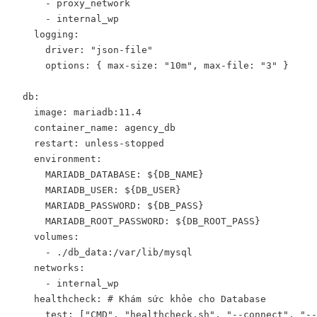
      - proxy_network  

      - internal_wp    

    logging:

      driver: "json-file"

      options: { max-size: "10m", max-file: "3" }

  db:

    image: mariadb:11.4

    container_name: agency_db

    restart: unless-stopped

    environment:

      MARIADB_DATABASE: ${DB_NAME}

      MARIADB_USER: ${DB_USER}

      MARIADB_PASSWORD: ${DB_PASS}

      MARIADB_ROOT_PASSWORD: ${DB_ROOT_PASS}

    volumes:

      - ./db_data:/var/lib/mysql

    networks:

      - internal_wp

    healthcheck: # Khám sức khỏe cho Database

      test: ["CMD", "healthcheck.sh", "--connect", "--