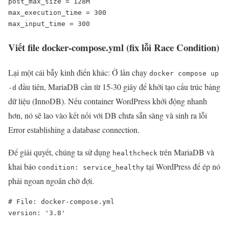
post_max_size = 128M

max_execution_time = 300

max_input_time = 300
Viết file docker-compose.yml (fix lỗi Race Condition)
Lại một cái bẫy kinh điển khác: Ở lần chạy
docker compose up
đầu tiên, MariaDB cần từ 15-30 giây để khởi tạo cấu trúc bảng
-d
dữ liệu (InnoDB). Nếu container WordPress khởi động nhanh
hơn, nó sẽ lao vào kết nối với DB chưa sẵn sàng và sinh ra lỗi
Error establishing a database connection.
Để giải quyết, chúng ta sử dụng
trên MariaDB và
healthcheck
khai báo
tại WordPress để ép nó
condition: service_healthy
phải ngoan ngoãn chờ đợi.
# File: docker-compose.yml

version: '3.8'
