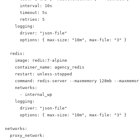
      interval: 10s

      timeout: 5s

      retries: 5

    logging:

      driver: "json-file"

      options: { max-size: "10m", max-file: "3" }

  redis:

    image: redis:7-alpine

    container_name: agency_redis

    restart: unless-stopped

    command: redis-server --maxmemory 128mb --maxmemor
    networks:

      - internal_wp

    logging:

      driver: "json-file"

      options: { max-size: "10m", max-file: "3" }

networks:

  proxy_network:
