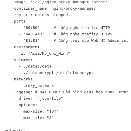
    image: 'jc21/nginx-proxy-manager:latest'

    container_name: nginx-proxy-manager

    restart: unless-stopped

    ports:

      - '80:80'      # Lắng nghe traffic HTTP 

      - '443:443'    # Lắng nghe traffic HTTPS 

      - '81:81'      # Cổng truy cập Web UI Admin của 
    environment:

      TZ: "Asia/Ho_Chi_Minh"

    volumes:

      - ./data:/data

      - ./letsencrypt:/etc/letsencrypt

    networks:

      - proxy_network

    logging: # BẮT BUỘC: Cấu hình giới hạn dung lượng 
      driver: "json-file"

      options:

        max-size: "10m"

        max-file: "3"

networks:
