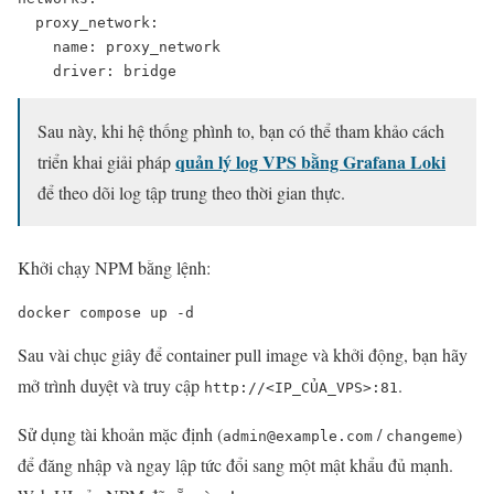
  proxy_network:

    name: proxy_network

    driver: bridge
Sau này, khi hệ thống phình to, bạn có thể tham khảo cách
quản lý log VPS bằng Grafana Loki
triển khai giải pháp
để theo dõi log tập trung theo thời gian thực.
Khởi chạy NPM bằng lệnh:
docker compose up -d
Sau vài chục giây để container pull image và khởi động, bạn hãy
mở trình duyệt và truy cập
.
http://<IP_CỦA_VPS>:81
Sử dụng tài khoản mặc định (
/
)
admin@example.com
changeme
để đăng nhập và ngay lập tức đổi sang một mật khẩu đủ mạnh.