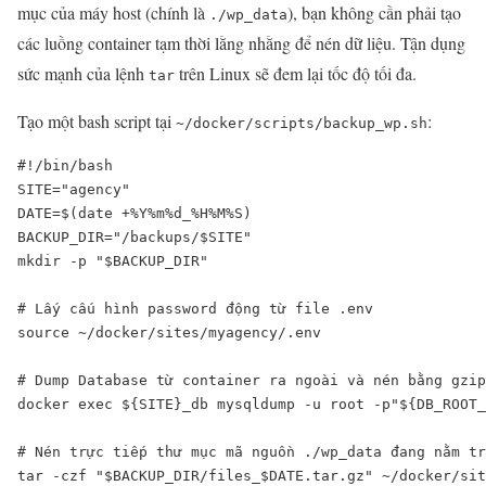
mục của máy host (chính là
), bạn không cần phải tạo
./wp_data
các luồng container tạm thời lằng nhằng để nén dữ liệu. Tận dụng
sức mạnh của lệnh
trên Linux sẽ đem lại tốc độ tối đa.
tar
Tạo một bash script tại
:
~/docker/scripts/backup_wp.sh
#!/bin/bash

SITE="agency"

DATE=$(date +%Y%m%d_%H%M%S)

BACKUP_DIR="/backups/$SITE"

mkdir -p "$BACKUP_DIR"

# Lấy cấu hình password động từ file .env

source ~/docker/sites/myagency/.env

# Dump Database từ container ra ngoài và nén bằng gzip

docker exec ${SITE}_db mysqldump -u root -p"${DB_ROOT_
# Nén trực tiếp thư mục mã nguồn ./wp_data đang nằm tr
tar -czf "$BACKUP_DIR/files_$DATE.tar.gz" ~/docker/sit