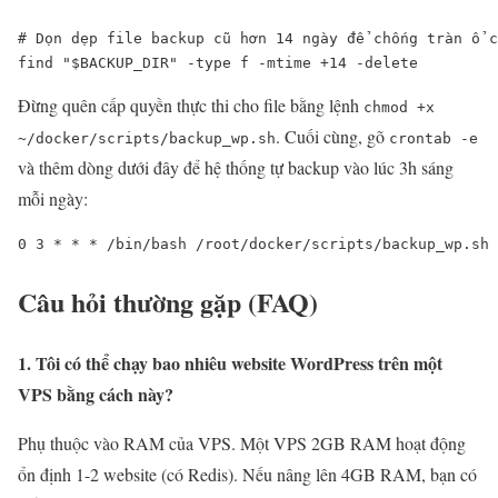
# Dọn dẹp file backup cũ hơn 14 ngày để chống tràn ổ c
find "$BACKUP_DIR" -type f -mtime +14 -delete
Đừng quên cấp quyền thực thi cho file bằng lệnh
chmod +x
. Cuối cùng, gõ
~/docker/scripts/backup_wp.sh
crontab -e
và thêm dòng dưới đây để hệ thống tự backup vào lúc 3h sáng
mỗi ngày:
0 3 * * * /bin/bash /root/docker/scripts/backup_wp.sh 
Câu hỏi thường gặp (FAQ)
1. Tôi có thể chạy bao nhiêu website WordPress trên một
VPS bằng cách này?
Phụ thuộc vào RAM của VPS. Một VPS 2GB RAM hoạt động
ổn định 1-2 website (có Redis). Nếu nâng lên 4GB RAM, bạn có